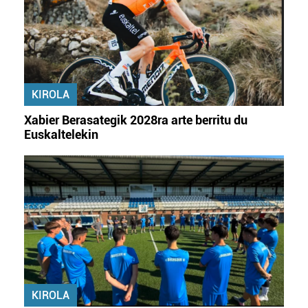
zerbitzuak hobetzeko asmoz, cookie teknologiaz
baliatzen gara. Ohar hau onartuz gero, teknologia hori
erabiltzeko baimen esplizitua ematen diguzu.
Gehiago
irakurri
KIROLA
Xabier Berasategik 2028ra arte berritu du
Euskaltelekin
KIROLA