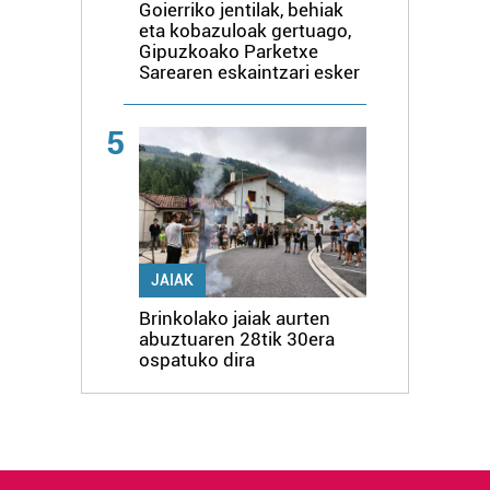
Goierriko jentilak, behiak
eta kobazuloak gertuago,
Gipuzkoako Parketxe
Sarearen eskaintzari esker
5
JAIAK
Brinkolako jaiak aurten
abuztuaren 28tik 30era
ospatuko dira