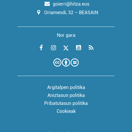
goierri@hitza.eus
Oriamendi, 32 – BEASAIN
Nor gara
Argitalpen politika
Aniztasun politika
Pribatutasun politika
Cookieak