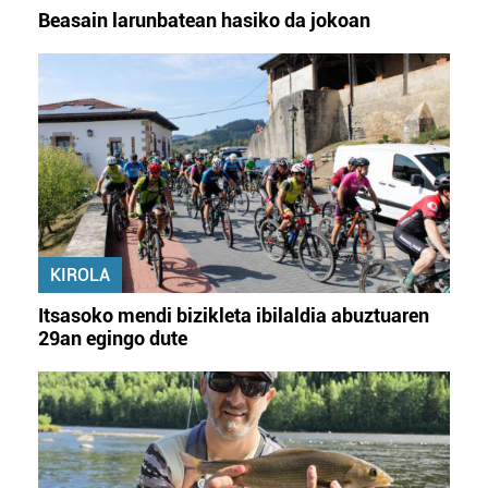
Beasain larunbatean hasiko da jokoan
KIROLA
Itsasoko mendi bizikleta ibilaldia abuztuaren
29an egingo dute