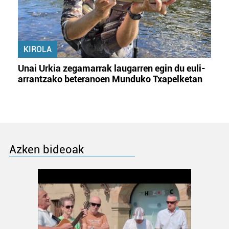
KIROLA
Unai Urkia zegamarrak laugarren egin du euli-
arrantzako beteranoen Munduko Txapelketan
Azken bideoak