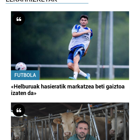
FUTBOLA
«Helburuak hasieratik markatzea beti gaiztoa
izaten da»