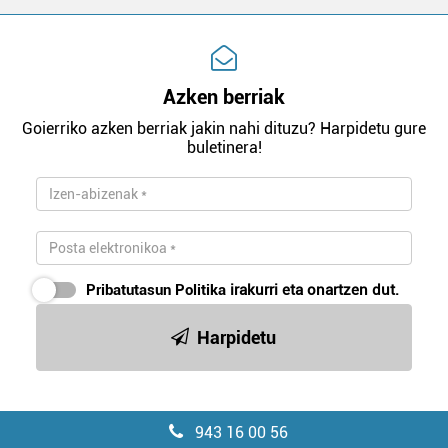
Azken berriak
Goierriko azken berriak jakin nahi dituzu? Harpidetu gure
buletinera!
Pribatutasun Politika
irakurri eta onartzen dut.
Harpidetu
943 16 00 56