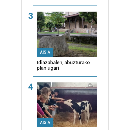
3
AISIA
Idiazabalen, abuzturako
plan ugari
4
AISIA