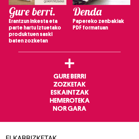
Gure berri.
Denda
Erantzun inkesta eta
Papereko zenbakiak
parte hartu Iztuetako
PDF formatuan
produktuen saski
baten zozketan
+
GURE BERRI
ZOZKETAK
ESKAINTZAK
HEMEROTEKA
NOR GARA
ELKARRIZKETAK