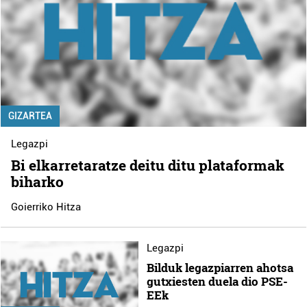
GIZARTEA
Legazpi
Bi elkarretaratze deitu ditu plataformak
biharko
Goierriko Hitza
Legazpi
Bilduk legazpiarren ahotsa
gutxiesten duela dio PSE-
EEk