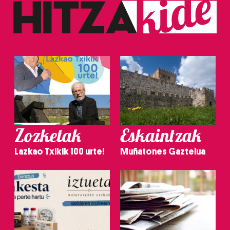
Zozketak
Eskaintzak
Lazkao Txikik 100 urte!
Muñatones Gaztelua