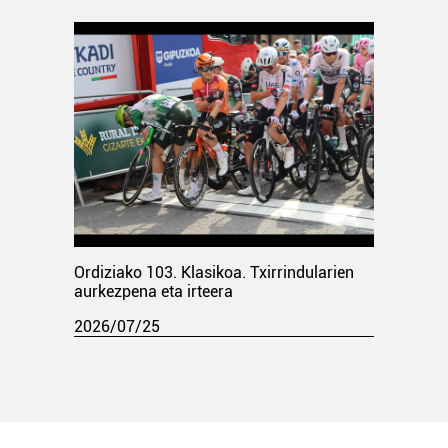
Ordiziako 103. Klasikoa. Txirrindularien
aurkezpena eta irteera
2026/07/25