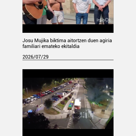
Josu Mujika biktima aitortzen duen agiria
familiari emateko ekitaldia
2026/07/29