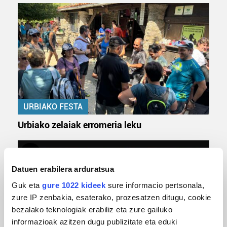
URBIAKO FESTA
Urbiako zelaiak erromeria leku
Datuen erabilera arduratsua
Guk eta
gure 1022 kideek
sure informacio pertsonala,
zure IP zenbakia, esaterako, prozesatzen ditugu, cookie
bezalako teknologiak erabiliz eta zure gailuko
informazioak azitzen dugu publizitate eta eduki