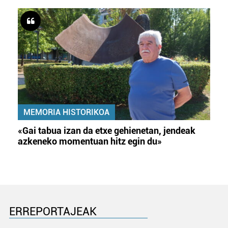
MEMORIA HISTORIKOA
«Gai tabua izan da etxe gehienetan, jendeak
azkeneko momentuan hitz egin du»
ERREPORTAJEAK