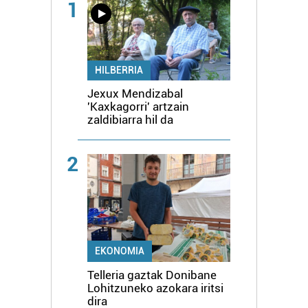
1
HILBERRIA
Jexux Mendizabal
'Kaxkagorri' artzain
zaldibiarra hil da
2
EKONOMIA
Telleria gaztak Donibane
Lohitzuneko azokara iritsi
dira