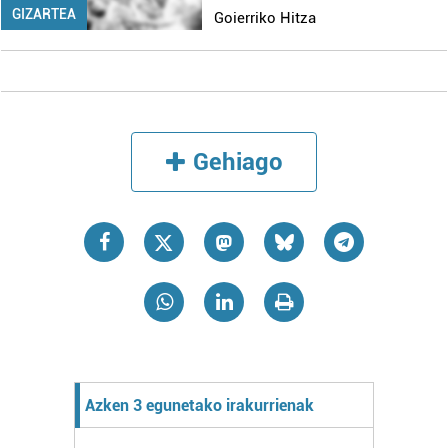
GIZARTEA
Goierriko Hitza
Gehiago
Azken 3 egunetako irakurrienak