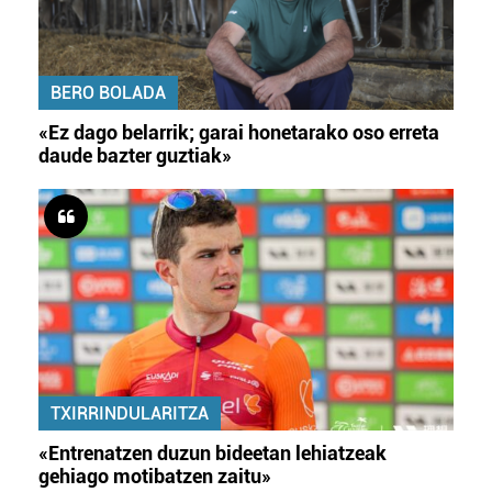
BERO BOLADA
«Ez dago belarrik; garai honetarako oso erreta
daude bazter guztiak»
TXIRRINDULARITZA
«Entrenatzen duzun bideetan lehiatzeak
gehiago motibatzen zaitu»