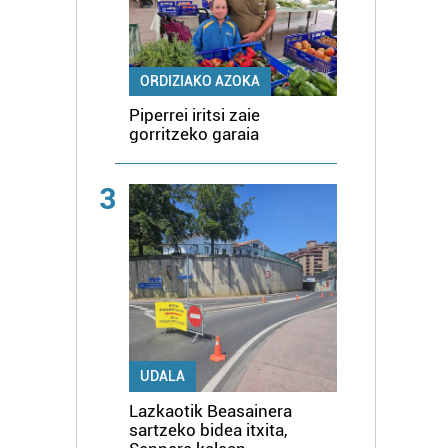
ORDIZIAKO AZOKA
Piperrei iritsi zaie
gorritzeko garaia
3
UDALA
Lazkaotik Beasainera
sartzeko bidea itxita,