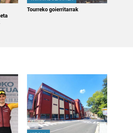
:
Tourreko goierritarrak
eta
k