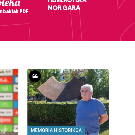
teka
NOR GARA
nbakiak PDF
MEMORIA HISTORIKOA