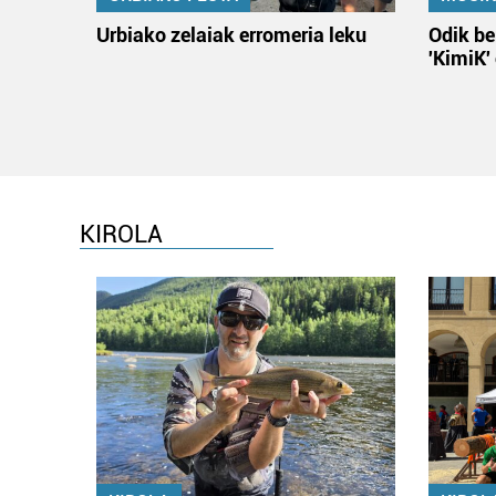
Urbiako zelaiak erromeria leku
Odik be
'KimiK'
KIROLA