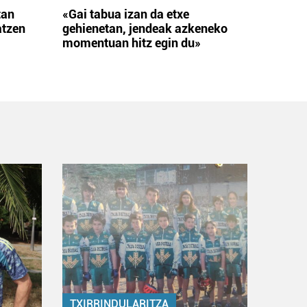
tan
«Gai tabua izan da etxe
atzen
gehienetan, jendeak azkeneko
momentuan hitz egin du»
TXIRRINDULARITZA