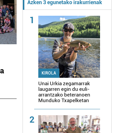
Azken 3 egunetako irakurrienak
1
ra
KIROLA
Unai Urkia zegamarrak
laugarren egin du euli-
arrantzako beteranoen
Munduko Txapelketan
2