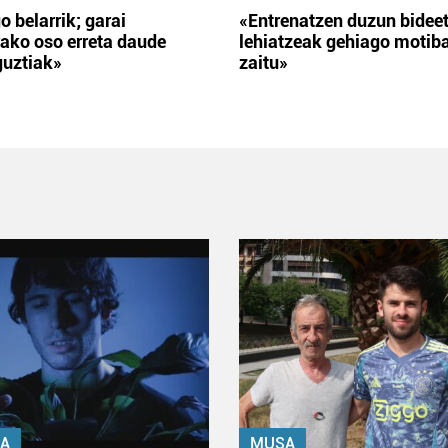
o belarrik; garai
«Entrenatzen duzun bidee
ako oso erreta daude
lehiatzeak gehiago motib
guztiak»
zaitu»
A
MUSA