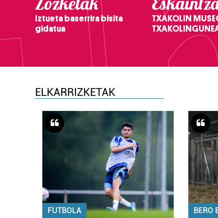
Zozketak
Eskaintz
Iztueta baserrira bisita
TXAKOLIN MUSE
gidatua
TXAKOLINGUNE
ELKARRIZKETAK
FUTBOLA
BERO 