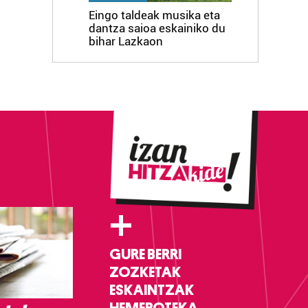
Eingo taldeak musika eta
dantza saioa eskainiko du
bihar Lazkaon
+
GURE BERRI
ZOZKETAK
ESKAINTZAK
HEMEROTEKA