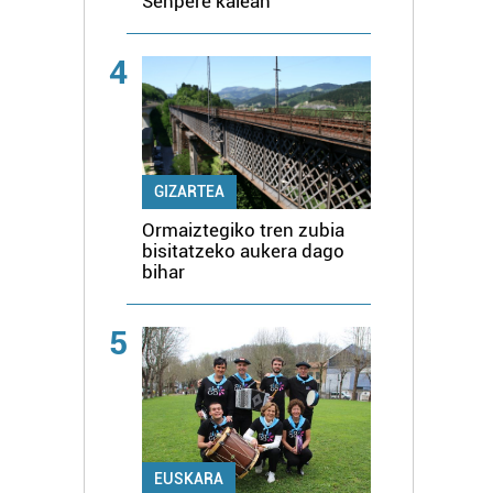
Senpere kalean
4
GIZARTEA
Ormaiztegiko tren zubia
bisitatzeko aukera dago
bihar
5
EUSKARA