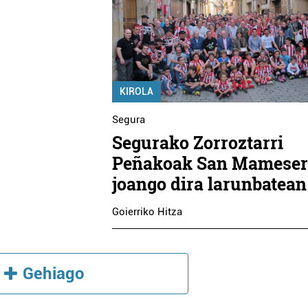
KIROLA
Segura
Segurako Zorroztarri
Peñakoak San Mamese
joango dira larunbatean
Goierriko Hitza
Gehiago