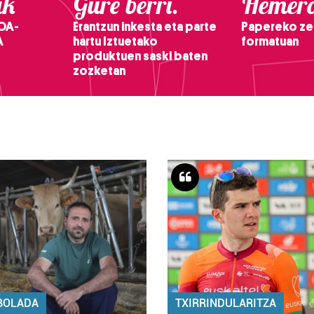
ak
Gure berri.
Hemero
OA-
Erantzun inkesta eta parte
Papereko ze
A
hartu Iztuetako
formatuan
produktuen saski baten
zozketan
BOLADA
TXIRRINDULARITZA