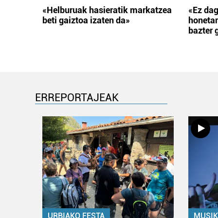
«Helburuak hasieratik markatzea
«Ez dag
beti gaiztoa izaten da»
honetar
bazter 
ERREPORTAJEAK
URBIAKO FESTA
MUSIK