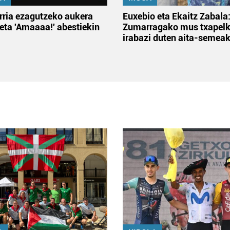
rria ezagutzeko aukera
Euxebio eta Ekaitz Zabala
 eta 'Amaaaa!' abestiekin
Zumarragako mus txapelk
irabazi duten aita-semea