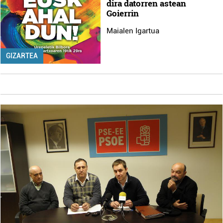
dira datorren astean
Goierrin
Maialen Igartua
GIZARTEA