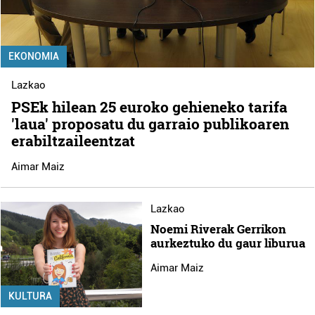
EKONOMIA
Lazkao
PSEk hilean 25 euroko gehieneko tarifa
'laua' proposatu du garraio publikoaren
erabiltzaileentzat
Aimar Maiz
Lazkao
Noemi Riverak Gerrikon
aurkeztuko du gaur liburua
Aimar Maiz
KULTURA