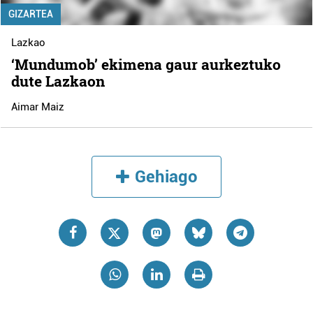
irakurri
GIZARTEA
Lazkao
‘Mundumob’ ekimena gaur aurkeztuko
dute Lazkaon
Aimar Maiz
Gehiago