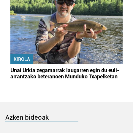
KIROLA
Unai Urkia zegamarrak laugarren egin du euli-
arrantzako beteranoen Munduko Txapelketan
Azken bideoak