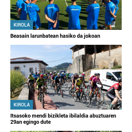
KIROLA
Beasain larunbatean hasiko da jokoan
KIROLA
Itsasoko mendi bizikleta ibilaldia abuztuaren
29an egingo dute