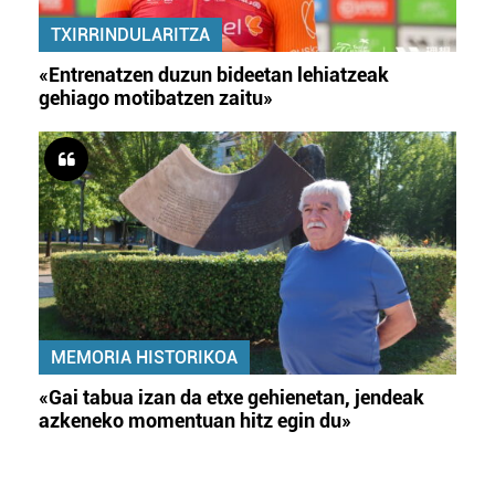
TXIRRINDULARITZA
«Entrenatzen duzun bideetan lehiatzeak
gehiago motibatzen zaitu»
MEMORIA HISTORIKOA
«Gai tabua izan da etxe gehienetan, jendeak
azkeneko momentuan hitz egin du»