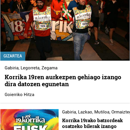
GIZARTEA
Gabiria
,
Legorreta
,
Zegama
Korrika 19ren aurkezpen gehiago izango
dira datozen egunetan
Goierriko Hitza
Gabiria
,
Lazkao
,
Mutiloa
,
Ormaizte
Korrika 19rako batzordeak
osatzeko bilerak izango