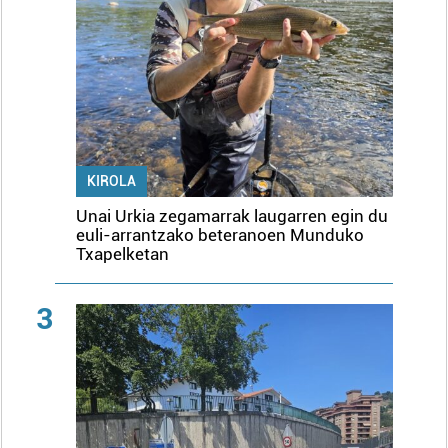
KIROLA
Unai Urkia zegamarrak laugarren egin du
euli-arrantzako beteranoen Munduko
Txapelketan
3