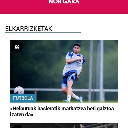
NOR GARA
ELKARRIZKETAK
FUTBOLA
«Helburuak hasieratik markatzea beti gaiztoa
izaten da»