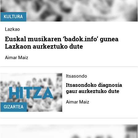
KULTURA
Lazkao
Euskal musikaren ‘badok.info’ gunea
Lazkaon aurkeztuko dute
Aimar Maiz
Itsasondo
Itsasondoko diagnosia
gaur aurkeztuko dute
Aimar Maiz
GIZARTEA