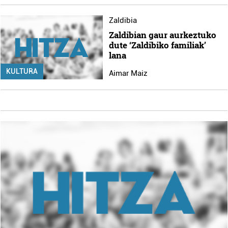
Zaldibia
Zaldibian gaur aurkeztuko
dute ‘Zaldibiko familiak’
lana
KULTURA
Aimar Maiz