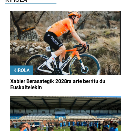
KIROLA
Xabier Berasategik 2028ra arte berritu du
Euskaltelekin