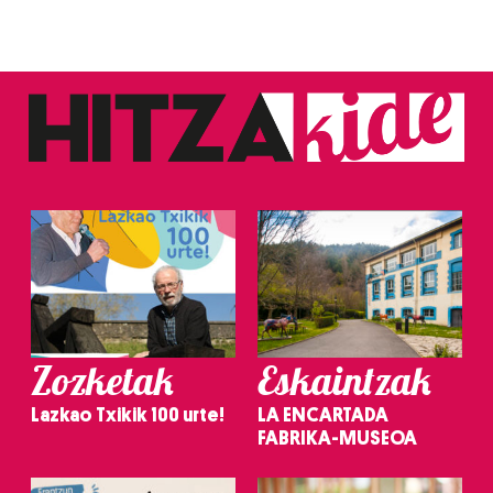
Zozketak
Eskaintzak
Lazkao Txikik 100 urte!
LA ENCARTADA
FABRIKA-MUSEOA