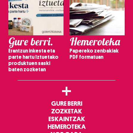
Gure berri.
Hemeroteka
Erantzun inkesta eta
Papereko zenbakiak
parte hartu Iztuetako
PDF formatuan
produktuen saski
baten zozketan
+
GURE BERRI
ZOZKETAK
ESKAINTZAK
HEMEROTEKA