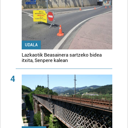
UDALA
Lazkaotik Beasainera sartzeko bidea
itxita, Senpere kalean
4