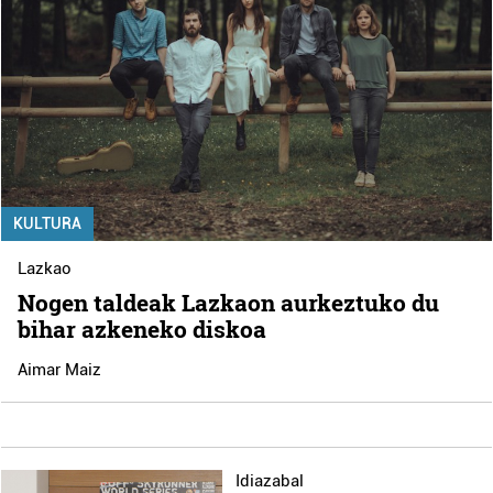
KULTURA
Lazkao
Nogen taldeak Lazkaon aurkeztuko du
bihar azkeneko diskoa
Aimar Maiz
Idiazabal