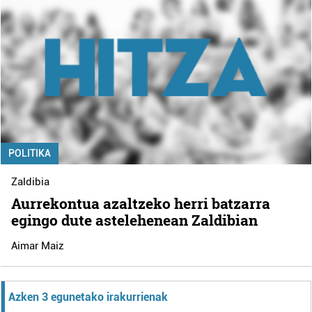
POLITIKA
Zaldibia
Aurrekontua azaltzeko herri batzarra
egingo dute astelehenean Zaldibian
Aimar Maiz
Azken 3 egunetako irakurrienak