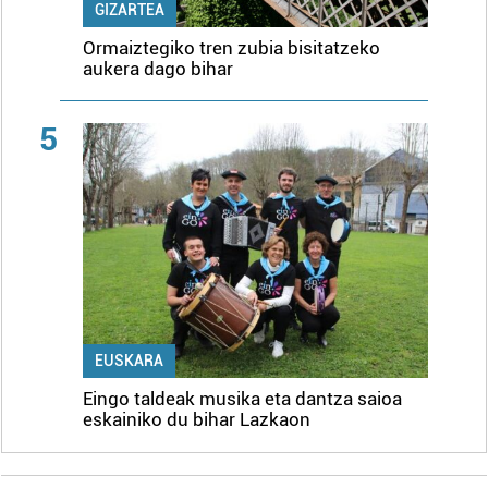
GIZARTEA
Ormaiztegiko tren zubia bisitatzeko
aukera dago bihar
5
EUSKARA
Eingo taldeak musika eta dantza saioa
eskainiko du bihar Lazkaon