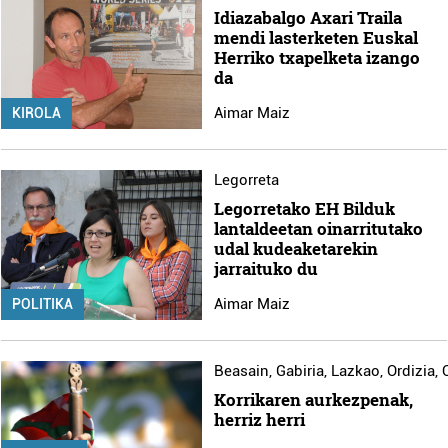
Idiazabalgo Axari Traila
mendi lasterketen Euskal
Herriko txapelketa izango
da
Aimar Maiz
KIROLA
Legorreta
Legorretako EH Bilduk
lantaldeetan oinarritutako
udal kudeaketarekin
jarraituko du
Aimar Maiz
POLITIKA
Beasain
,
Gabiria
,
Lazkao
,
Ordizia
,
Korrikaren aurkezpenak,
herriz herri