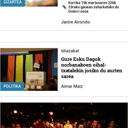
GIZARTEA
Korrika 19k martxoaren 22tik
23rako gauean zeharkatuko du
Goierri osoa
Janire Arrondo
Idiazabal
Gure Esku Dagok
norbanakoen oihal-
txatalekin josiko du aurten
sarea
Aimar Maiz
POLITIKA