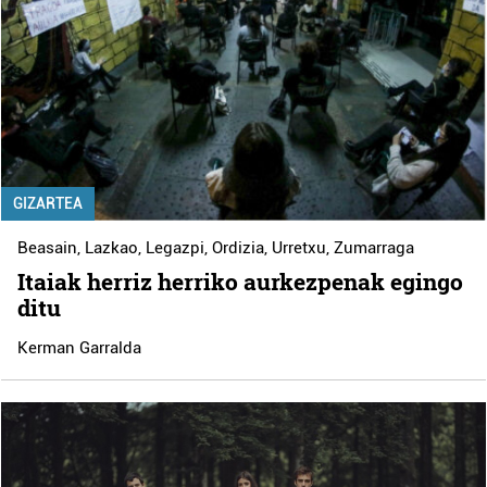
GIZARTEA
Beasain
,
Lazkao
,
Legazpi
,
Ordizia
,
Urretxu
,
Zumarraga
Itaiak herriz herriko aurkezpenak egingo
ditu
Kerman Garralda