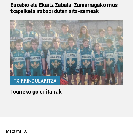
Euxebio eta Ekaitz Zabala: Zumarragako mus
txapelketa irabazi duten aita-semeak
TXIRRINDULARITZA
Tourreko goierritarrak
KIROLA