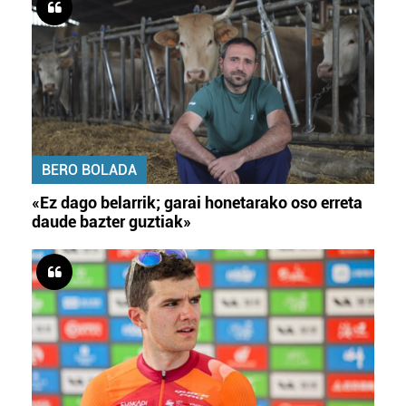
BERO BOLADA
«Ez dago belarrik; garai honetarako oso erreta
daude bazter guztiak»