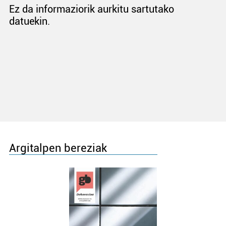
Ez da informaziorik aurkitu sartutako
datuekin.
Argitalpen bereziak