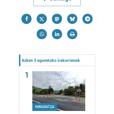
Azken 3 egunetako irakurrienak
1
HIRIGINTZA