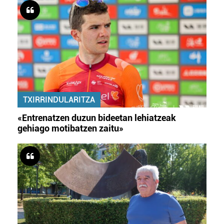
TXIRRINDULARITZA
«Entrenatzen duzun bideetan lehiatzeak
gehiago motibatzen zaitu»