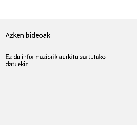
Azken bideoak
Ez da informaziorik aurkitu sartutako
datuekin.