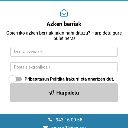
Azken berriak
Goierriko azken berriak jakin nahi dituzu? Harpidetu gure
buletinera!
Pribatutasun Politika
irakurri eta onartzen dut.
Harpidetu
943 16 00 56