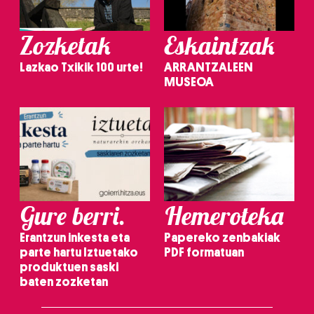
Zozketak
Eskaintzak
Lazkao Txikik 100 urte!
ARRANTZALEEN
MUSEOA
Gure berri.
Hemeroteka
Erantzun inkesta eta
Papereko zenbakiak
parte hartu Iztuetako
PDF formatuan
produktuen saski
baten zozketan