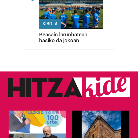
KIROLA
Beasain larunbatean
hasiko da jokoan