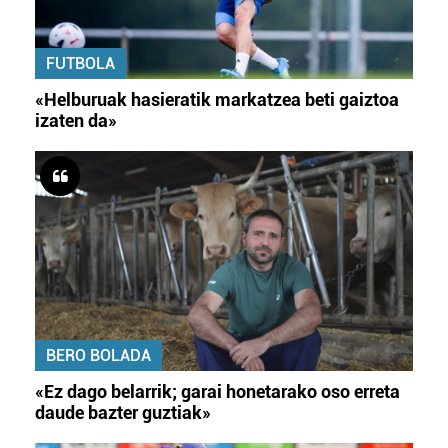
FUTBOLA
«Helburuak hasieratik markatzea beti gaiztoa
izaten da»
BERO BOLADA
«Ez dago belarrik; garai honetarako oso erreta
daude bazter guztiak»