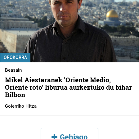
OROKORRA
Beasain
Mikel Aiestaranek 'Oriente Medio,
Oriente roto' liburua aurkeztuko du bihar
Bilbon
Goierriko Hitza
Gehiago