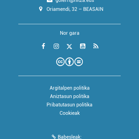
goierri@hitza.eus
Oriamendi, 32 – BEASAIN
Nor gara
Argitalpen politika
Aniztasun politika
Pribatutasun politika
Cookieak
Babesleak: