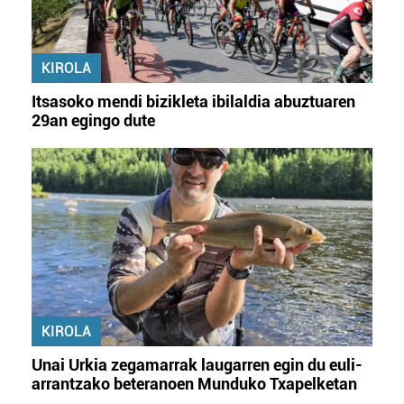
KIROLA
Itsasoko mendi bizikleta ibilaldia abuztuaren
29an egingo dute
KIROLA
Unai Urkia zegamarrak laugarren egin du euli-
arrantzako beteranoen Munduko Txapelketan