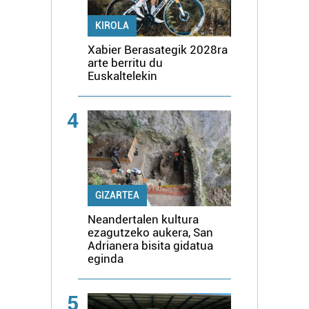
KIROLA
Xabier Berasategik 2028ra
arte berritu du
Euskaltelekin
4
GIZARTEA
Neandertalen kultura
ezagutzeko aukera, San
Adrianera bisita gidatua
eginda
5