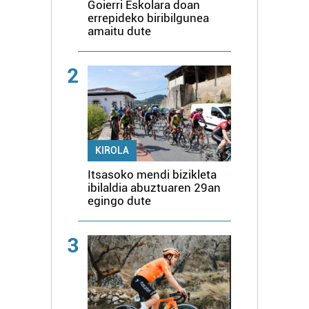
Goierri Eskolara doan
errepideko biribilgunea
amaitu dute
2
KIROLA
Itsasoko mendi bizikleta
ibilaldia abuztuaren 29an
egingo dute
3