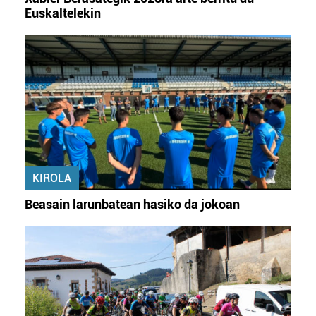
Euskaltelekin
KIROLA
Beasain larunbatean hasiko da jokoan