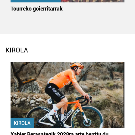
Tourreko goierritarrak
KIROLA
KIROLA
Xabier Berasategik 2028ra arte berritu du