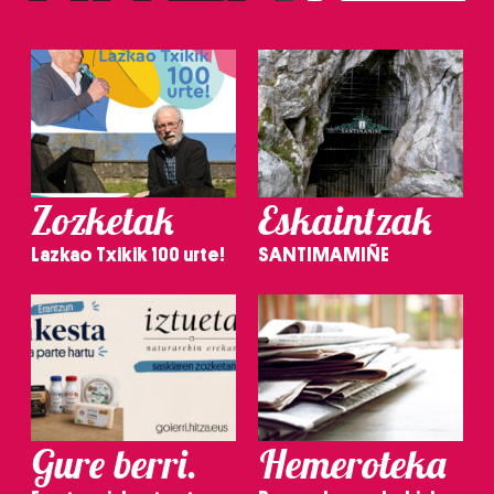
Zozketak
Eskaintzak
Lazkao Txikik 100 urte!
SANTIMAMIÑE
Gure berri.
Hemeroteka