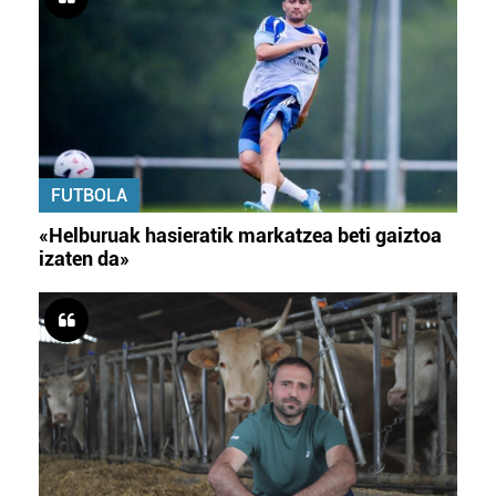
FUTBOLA
«Helburuak hasieratik markatzea beti gaiztoa
izaten da»