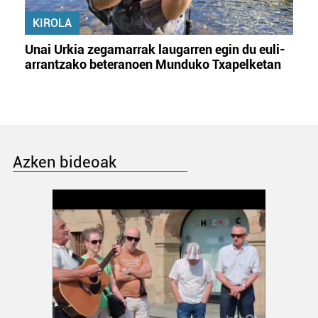
KIROLA
Unai Urkia zegamarrak laugarren egin du euli-
arrantzako beteranoen Munduko Txapelketan
Azken bideoak