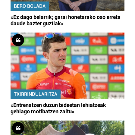
BERO BOLADA
«Ez dago belarrik; garai honetarako oso erreta
daude bazter guztiak»
TXIRRINDULARITZA
«Entrenatzen duzun bideetan lehiatzeak
gehiago motibatzen zaitu»