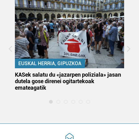
EUSKAL HERRIA, GIPUZKOA
KASek salatu du «jazarpen poliziala» jasan
Pa
dutela gose direnei ogitartekoak
da
emateagatik
«s