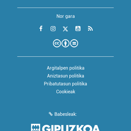
Nor gara
Argitalpen politika
Aniztasun politika
Pribatutasun politika
Cookieak
Babesleak: