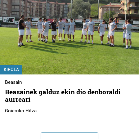
KIROLA
Beasain
Beasainek galduz ekin dio denboraldi
aurreari
Goierriko Hitza