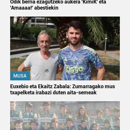
Odik berria ezagutzeko aukera 'KimiK' eta
'Amaaaa!' abestiekin
MUSA
Euxebio eta Ekaitz Zabala: Zumarragako mus
txapelketa irabazi duten aita-semeak