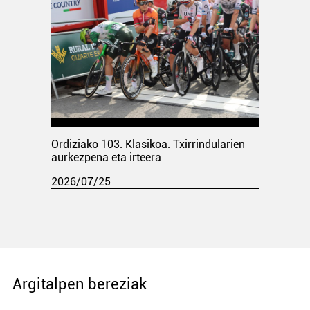
Ordiziako 103. Klasikoa. Txirrindularien
aurkezpena eta irteera
2026/07/25
Argitalpen bereziak