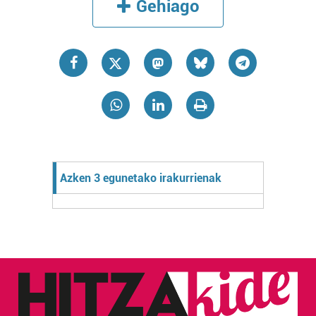
Gehiago
Azken 3 egunetako irakurrienak