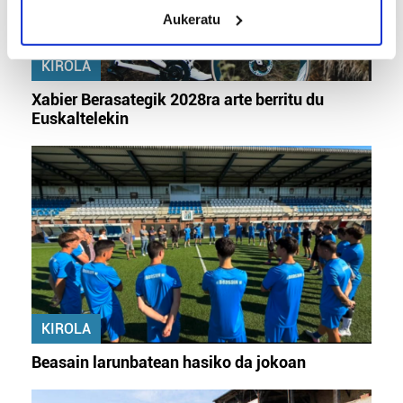
meters
Aukeratu
Identify your device by actively scanning it for
specific characteristics (fingerprinting)
KIROLA
Find out more about how your personal data is processed
and set your preferences in the
details section
.
Xabier Berasategik 2028ra arte berritu du
Euskaltelekin
Guk eta gure bazkideek zure datu pertsonalak
prozesatzen ditugu, zure IP zenbakia, besteak beste,
teknologia erabiliz, cookieak adibidez, iragarki eta eduki
pertsonalizatuak eskaintzeko, iragarkiak eta edukia
neurtzeko, jendeari buruzko informazioa biltzeko eta
produktuak garatzeko. Zure datuak nork eta zertarako
erabiltzen dituen hauta dezakezu.
Bazkide batzuek ez dizute baimenik eskatzen, eta beren
interes komertzial legitimoetan babesten dira. Ikusi gure
KIROLA
bazkideen zerrenda, beren ustez zein helburutarako
Beasain larunbatean hasiko da jokoan
duten interes legitimoa eta horren aurka nola egin
dezakezun ikusteko.