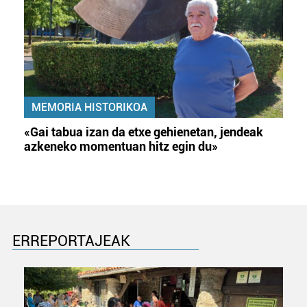
MEMORIA HISTORIKOA
«Gai tabua izan da etxe gehienetan, jendeak
azkeneko momentuan hitz egin du»
ERREPORTAJEAK