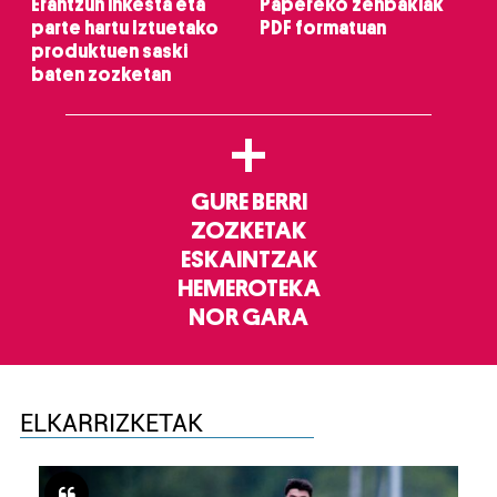
Erantzun inkesta eta
Papereko zenbakiak
parte hartu Iztuetako
PDF formatuan
produktuen saski
baten zozketan
+
GURE BERRI
ZOZKETAK
ESKAINTZAK
HEMEROTEKA
NOR GARA
ELKARRIZKETAK