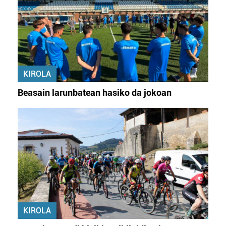
KIROLA
Beasain larunbatean hasiko da jokoan
KIROLA