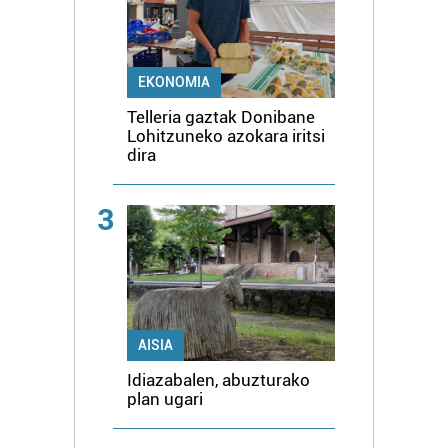
EKONOMIA
Telleria gaztak Donibane
Lohitzuneko azokara iritsi
dira
3
AISIA
Idiazabalen, abuzturako
plan ugari