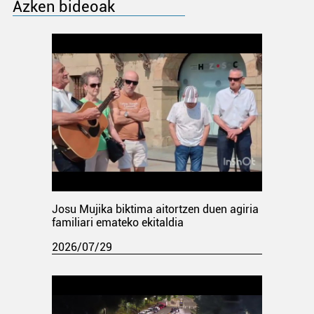
Azken bideoak
Josu Mujika biktima aitortzen duen agiria
familiari emateko ekitaldia
2026/07/29