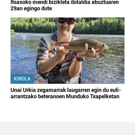
Itsasoko mendi bizikleta ibilaldia abuztuaren
29an egingo dute
KIROLA
Unai Urkia zegamarrak laugarren egin du euli-
arrantzako beteranoen Munduko Txapelketan