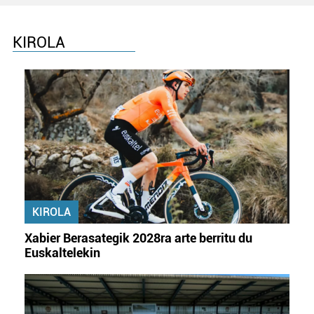
KIROLA
KIROLA
Xabier Berasategik 2028ra arte berritu du
Euskaltelekin