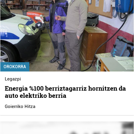
OROKORRA
Legazpi
Energia %100 berriztagarriz hornitzen da
auto elektriko berria
Goierriko Hitza