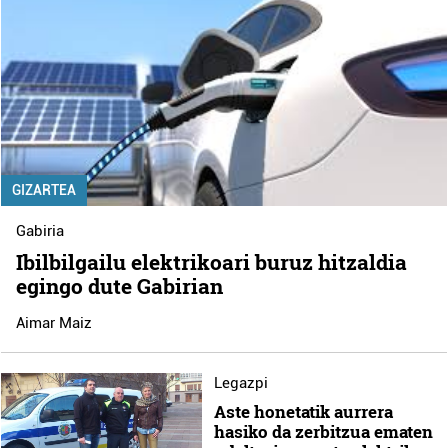
GIZARTEA
Gabiria
Ibilbilgailu elektrikoari buruz hitzaldia
egingo dute Gabirian
Aimar Maiz
Legazpi
Aste honetatik aurrera
hasiko da zerbitzua ematen