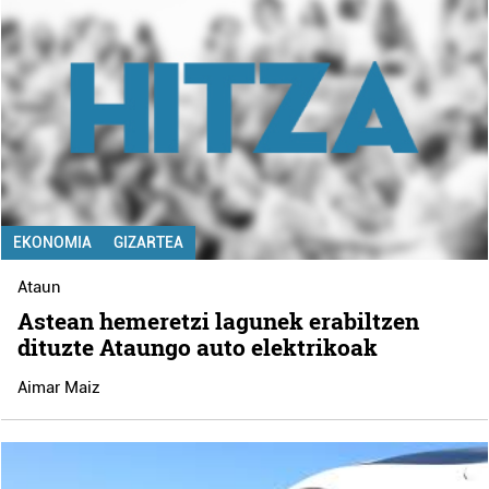
EKONOMIA
GIZARTEA
Ataun
Astean hemeretzi lagunek erabiltzen
dituzte Ataungo auto elektrikoak
Aimar Maiz