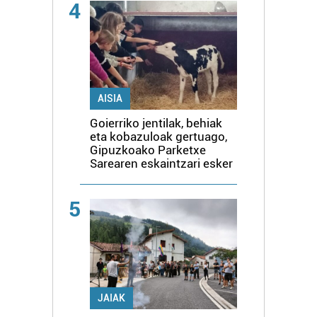
4
AISIA
Goierriko jentilak, behiak
eta kobazuloak gertuago,
Gipuzkoako Parketxe
Sarearen eskaintzari esker
5
JAIAK