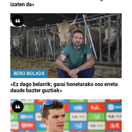
izaten da»
BERO BOLADA
«Ez dago belarrik; garai honetarako oso erreta
daude bazter guztiak»