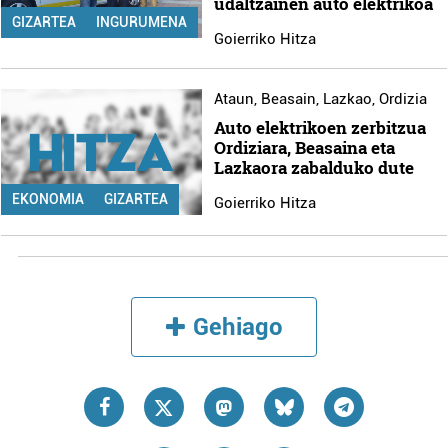
udaltzainen auto elektrikoa
GIZARTEA
INGURUMENA
Goierriko Hitza
Ataun
,
Beasain
,
Lazkao
,
Ordizia
Auto elektrikoen zerbitzua
Ordiziara, Beasaina eta
Lazkaora zabalduko dute
EKONOMIA
GIZARTEA
Goierriko Hitza
Gehiago