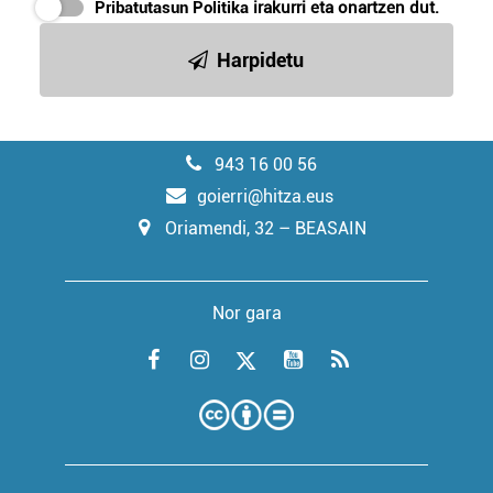
Pribatutasun Politika
irakurri eta onartzen dut.
Harpidetu
943 16 00 56
goierri@hitza.eus
Oriamendi, 32 – BEASAIN
Nor gara