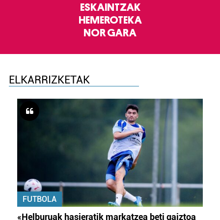
ESKAINTZAK
HEMEROTEKA
NOR GARA
ELKARRIZKETAK
FUTBOLA
«Helburuak hasieratik markatzea beti gaiztoa