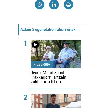
Azken 3 egunetako irakurrienak
1
HILBERRIA
Jexux Mendizabal
'Kaxkagorri' artzain
zaldibiarra hil da
2