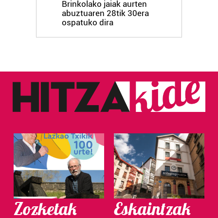
Brinkolako jaiak aurten
abuztuaren 28tik 30era
ospatuko dira
Zozketak
Eskaintzak