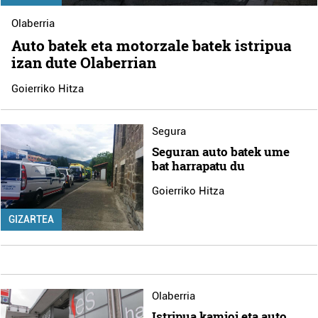
Olaberria
Auto batek eta motorzale batek istripua
izan dute Olaberrian
Goierriko Hitza
Segura
Seguran auto batek ume
bat harrapatu du
Goierriko Hitza
GIZARTEA
Olaberria
Istripua kamioi eta auto