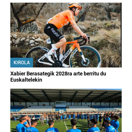
KIROLA
Xabier Berasategik 2028ra arte berritu du
Euskaltelekin