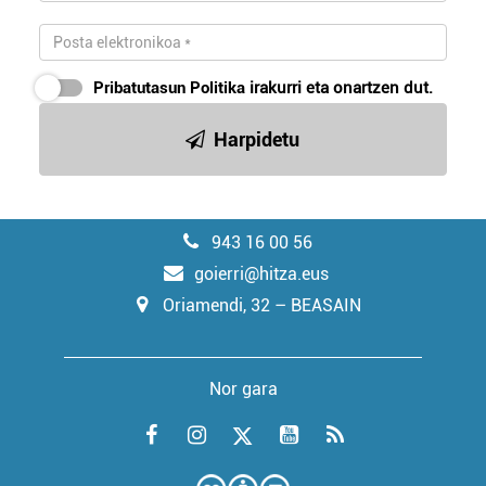
Pribatutasun Politika
irakurri eta onartzen dut.
Harpidetu
943 16 00 56
goierri@hitza.eus
Oriamendi, 32 – BEASAIN
Nor gara