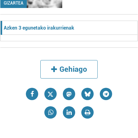
GIZARTEA
Azken 3 egunetako irakurrienak
Gehiago