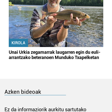
KIROLA
Unai Urkia zegamarrak laugarren egin du euli-
arrantzako beteranoen Munduko Txapelketan
Azken bideoak
Ez da informaziorik aurkitu sartutako