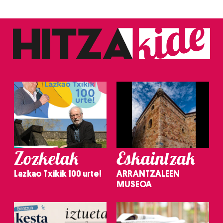
Zozketak
Eskaintzak
Lazkao Txikik 100 urte!
ARRANTZALEEN
MUSEOA