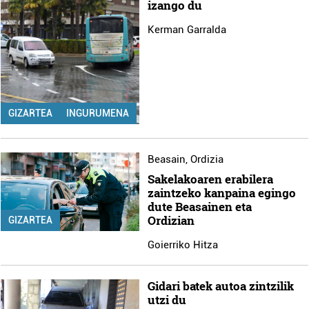
izango du
Kerman Garralda
GIZARTEA
INGURUMENA
Beasain
,
Ordizia
Sakelakoaren erabilera
zaintzeko kanpaina egingo
dute Beasainen eta
Ordizian
GIZARTEA
Goierriko Hitza
Gidari batek autoa zintzilik
utzi du