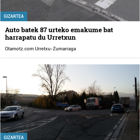
GIZARTEA
Auto batek 87 urteko emakume bat
harrapatu du Urretxun
Otamotz.com Urretxu-Zumarraga
GIZARTEA