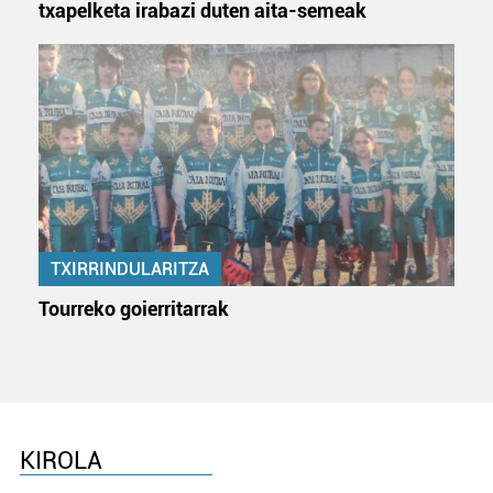
txapelketa irabazi duten aita-semeak
TXIRRINDULARITZA
Tourreko goierritarrak
KIROLA