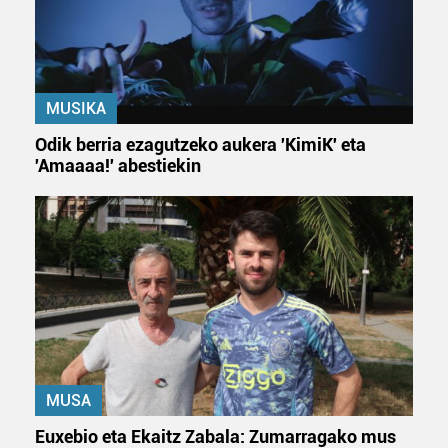
MUSIKA
Odik berria ezagutzeko aukera 'KimiK' eta
'Amaaaa!' abestiekin
MUSA
Euxebio eta Ekaitz Zabala: Zumarragako mus