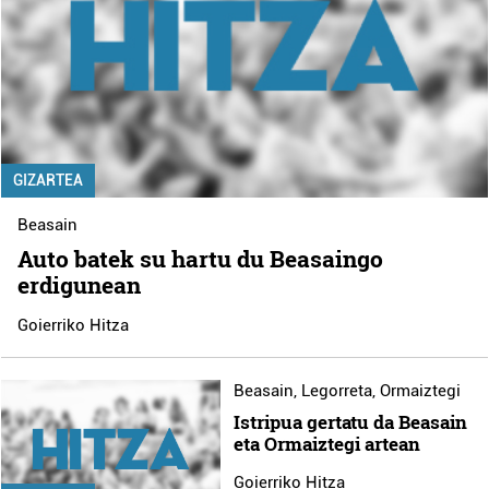
GIZARTEA
Beasain
Auto batek su hartu du Beasaingo
erdigunean
Goierriko Hitza
Beasain
,
Legorreta
,
Ormaiztegi
Istripua gertatu da Beasain
eta Ormaiztegi artean
Goierriko Hitza