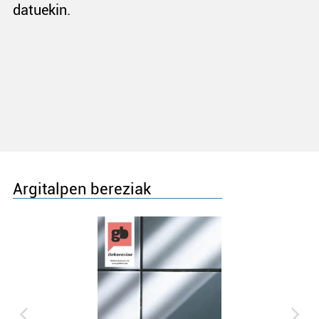
datuekin.
Argitalpen bereziak