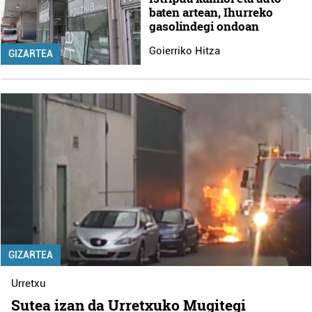
baten artean, Ihurreko
gasolindegi ondoan
Goierriko Hitza
GIZARTEA
GIZARTEA
Urretxu
Sutea izan da Urretxuko Mugitegi