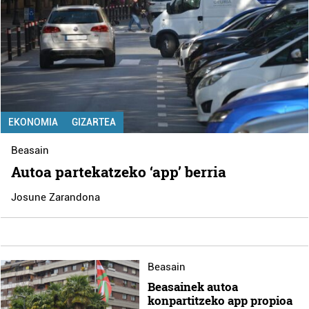
EKONOMIA
GIZARTEA
Beasain
Autoa partekatzeko ‘app’ berria
Josune Zarandona
Beasain
Beasainek autoa
konpartitzeko app propioa