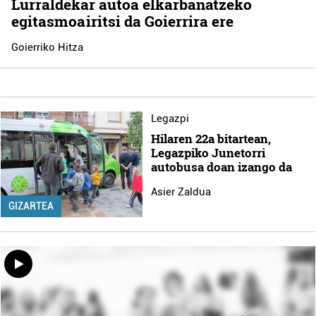
Lurraldekar autoa elkarbanatzeko
egitasmoa iritsi da Goierrira ere
Goierriko Hitza
Legazpi
Hilaren 22a bitartean,
Legazpiko Junetorri
autobusa doan izango da
Asier Zaldua
GIZARTEA