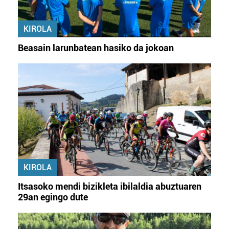
KIROLA
Beasain larunbatean hasiko da jokoan
KIROLA
Itsasoko mendi bizikleta ibilaldia abuztuaren
29an egingo dute