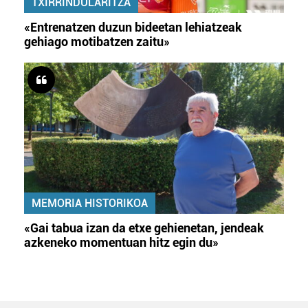
TXIRRINDULARITZA
«Entrenatzen duzun bideetan lehiatzeak
gehiago motibatzen zaitu»
MEMORIA HISTORIKOA
«Gai tabua izan da etxe gehienetan, jendeak
azkeneko momentuan hitz egin du»