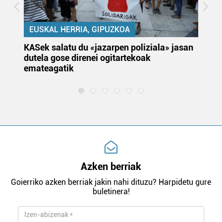
EUSKAL HERRIA, GIPUZKOA
KASek salatu du «jazarpen poliziala» jasan
Pa
dutela gose direnei ogitartekoak
da
emateagatik
«s
Azken berriak
Goierriko azken berriak jakin nahi dituzu? Harpidetu gure
buletinera!