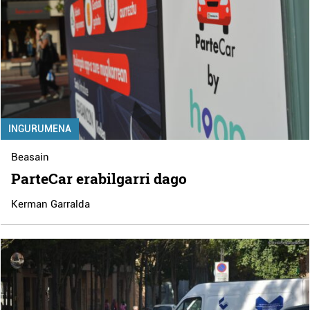
INGURUMENA
Beasain
ParteCar erabilgarri dago
Kerman Garralda