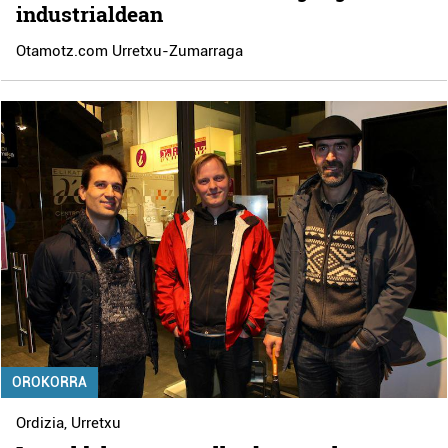
industrialdean
Otamotz.com Urretxu-Zumarraga
OROKORRA
Ordizia
,
Urretxu