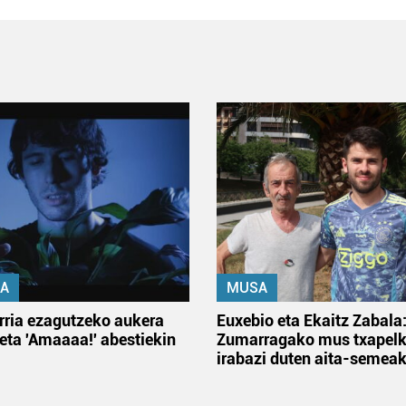
A
MUSA
rria ezagutzeko aukera
Euxebio eta Ekaitz Zabala
 eta 'Amaaaa!' abestiekin
Zumarragako mus txapelk
irabazi duten aita-semea