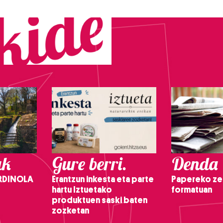
ak
Gure berri.
Denda
RDINOLA
Erantzun inkesta eta parte
Papereko ze
hartu Iztuetako
formatuan
produktuen saski baten
zozketan