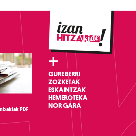
+
GURE BERRI
ZOZKETAK
ESKAINTZAK
HEMEROTEKA
NOR GARA
nbakiak PDF