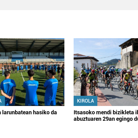
A
KIROLA
 larunbatean hasiko da
Itsasoko mendi bizikleta i
abuztuaren 29an egingo d