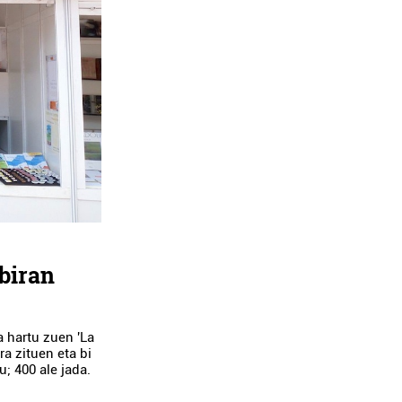
-biran
 hartu zuen 'La
ra zituen eta bi
u; 400 ale jada.