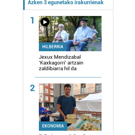
Azken 3 egunetako irakurrienak
1
HILBERRIA
Jexux Mendizabal
'Kaxkagorri' artzain
zaldibiarra hil da
2
EKONOMIA