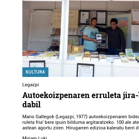
KULTURA
Legazpi
Autoekoizpenaren erruleta jira
dabil
Mario Gallegok (Legazpi, 1977) autoekoizpenaren bidea
ruleta fria' bere ipuin bilduma argitaratzeko. 100 ale ate
astean agortu ziren. Hirugarren edizioa kaleratu berri d
Miriam Luki