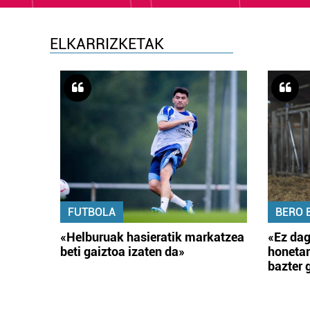
ELKARRIZKETAK
FUTBOLA
BERO 
«Helburuak hasieratik markatzea
«Ez dag
beti gaiztoa izaten da»
honetar
bazter 