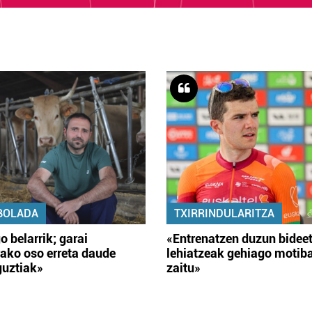
BOLADA
TXIRRINDULARITZA
o belarrik; garai
«Entrenatzen duzun bidee
ako oso erreta daude
lehiatzeak gehiago motib
guztiak»
zaitu»