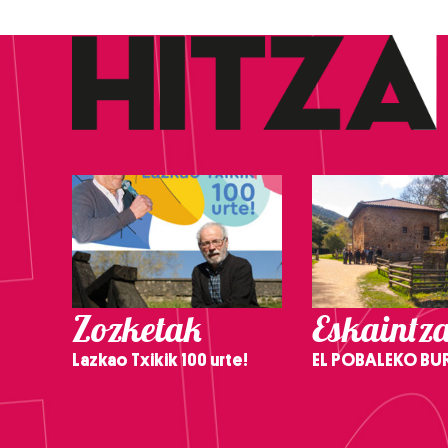
Zozketak
Eskaintz
Lazkao Txikik 100 urte!
EL POBALEKO BU