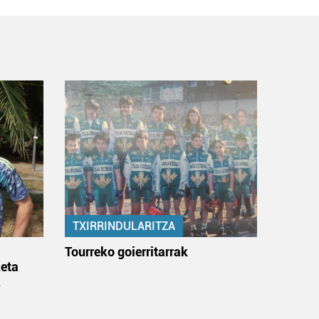
TXIRRINDULARITZA
:
Tourreko goierritarrak
eta
k