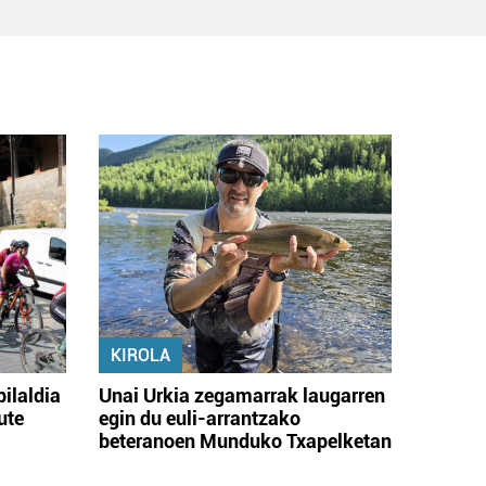
KIROLA
bilaldia
Unai Urkia zegamarrak laugarren
ute
egin du euli-arrantzako
beteranoen Munduko Txapelketan