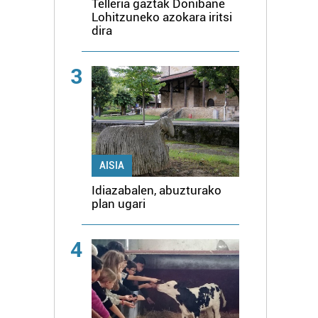
Telleria gaztak Donibane
Lohitzuneko azokara iritsi
dira
3
AISIA
Idiazabalen, abuzturako
plan ugari
4