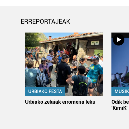
ERREPORTAJEAK
URBIAKO FESTA
MUSIK
Urbiako zelaiak erromeria leku
Odik be
'KimiK'