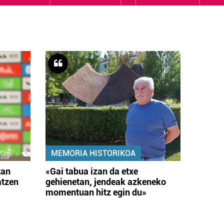
MEMORIA HISTORIKOA
tan
«Gai tabua izan da etxe
atzen
gehienetan, jendeak azkeneko
momentuan hitz egin du»