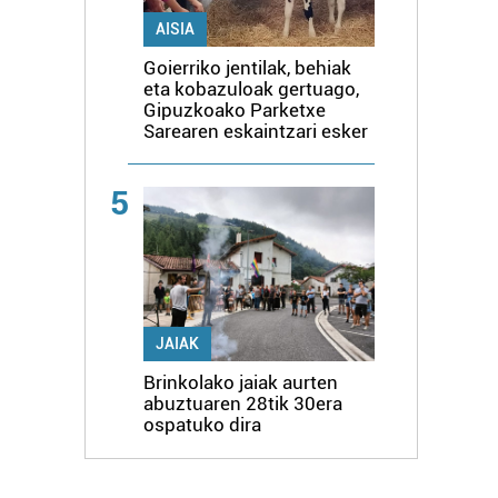
AISIA
Goierriko jentilak, behiak
eta kobazuloak gertuago,
Gipuzkoako Parketxe
Sarearen eskaintzari esker
5
JAIAK
Brinkolako jaiak aurten
abuztuaren 28tik 30era
ospatuko dira