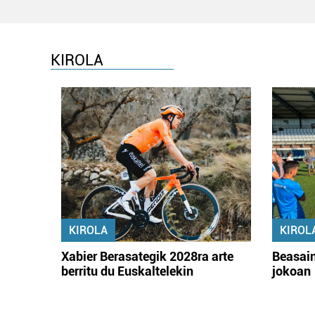
KIROLA
KIROLA
KIROL
Xabier Berasategik 2028ra arte
Beasain
berritu du Euskaltelekin
jokoan