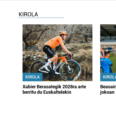
KIROLA
KIROLA
KIROL
Xabier Berasategik 2028ra arte
Beasain
berritu du Euskaltelekin
jokoan