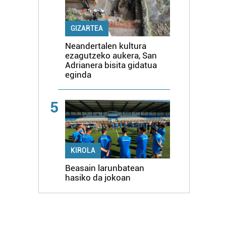
GIZARTEA
Neandertalen kultura
ezagutzeko aukera, San
Adrianera bisita gidatua
eginda
5
KIROLA
Beasain larunbatean
hasiko da jokoan