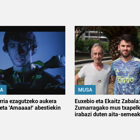
A
MUSA
rria ezagutzeko aukera
Euxebio eta Ekaitz Zabala
 eta 'Amaaaa!' abestiekin
Zumarragako mus txapelk
irabazi duten aita-semea