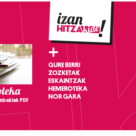
+
GURE BERRI
ZOZKETAK
ESKAINTZAK
teka
HEMEROTEKA
NOR GARA
nbakiak PDF