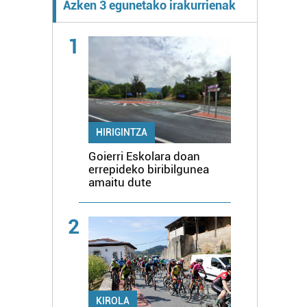
Azken 3 egunetako irakurrienak
1
HIRIGINTZA
Goierri Eskolara doan
errepideko biribilgunea
amaitu dute
2
KIROLA