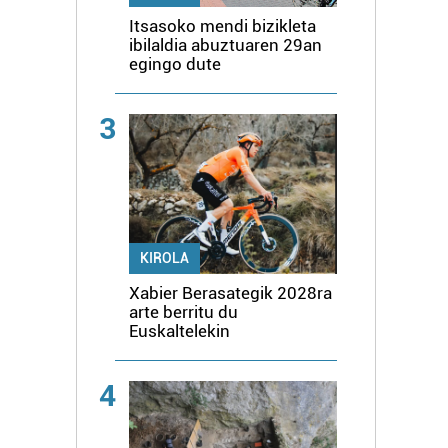
Itsasoko mendi bizikleta
ibilaldia abuztuaren 29an
egingo dute
3
KIROLA
Xabier Berasategik 2028ra
arte berritu du
Euskaltelekin
4