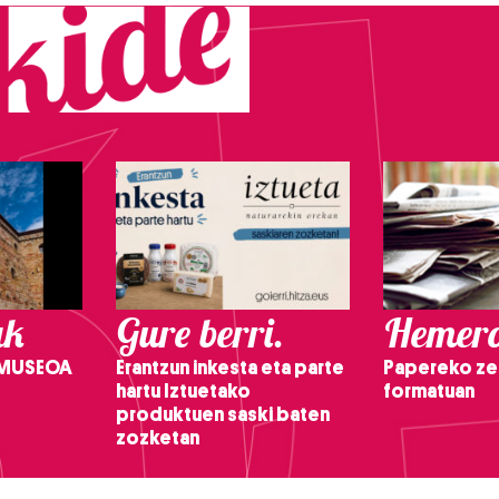
ak
Gure berri.
Hemero
 MUSEOA
Erantzun inkesta eta parte
Papereko ze
hartu Iztuetako
formatuan
produktuen saski baten
zozketan