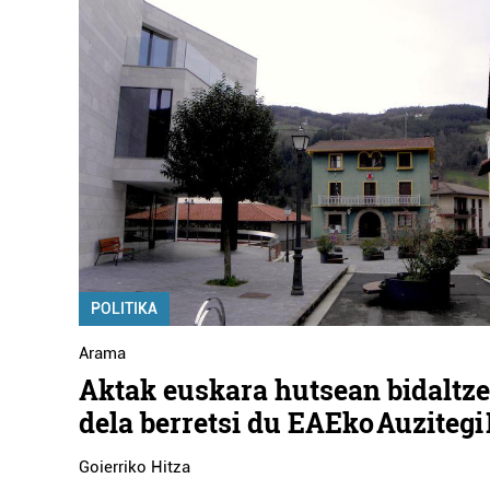
POLITIKA
Arama
Aktak euskara hutsean bidaltzea
dela berretsi du EAEko Auzitegi
Goierriko Hitza