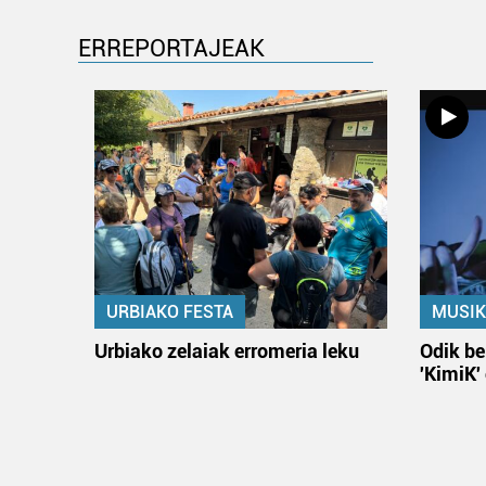
ERREPORTAJEAK
URBIAKO FESTA
MUSIK
Urbiako zelaiak erromeria leku
Odik be
'KimiK'