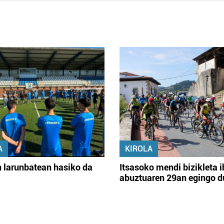
A
KIROLA
 larunbatean hasiko da
Itsasoko mendi bizikleta i
abuztuaren 29an egingo d