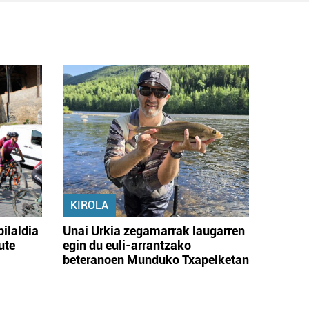
KIROLA
bilaldia
Unai Urkia zegamarrak laugarren
ute
egin du euli-arrantzako
beteranoen Munduko Txapelketan