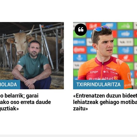
BOLADA
TXIRRINDULARITZA
o belarrik; garai
«Entrenatzen duzun bidee
ako oso erreta daude
lehiatzeak gehiago motib
guztiak»
zaitu»