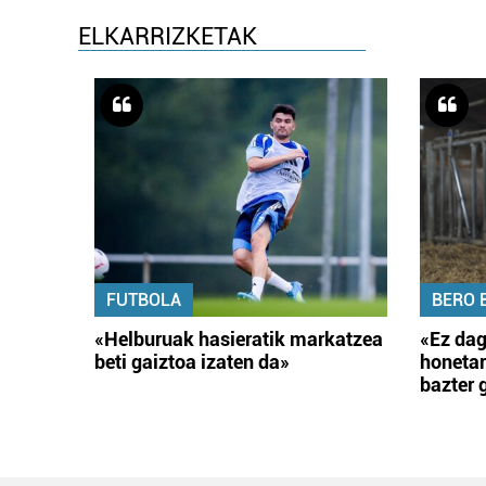
ELKARRIZKETAK
FUTBOLA
BERO 
«Helburuak hasieratik markatzea
«Ez dag
beti gaiztoa izaten da»
honetar
bazter 