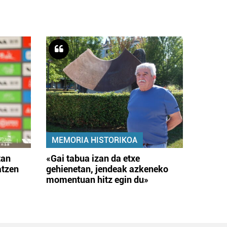
MEMORIA HISTORIKOA
tan
«Gai tabua izan da etxe
atzen
gehienetan, jendeak azkeneko
momentuan hitz egin du»