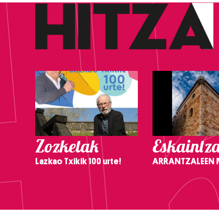
Zozketak
Eskaintz
Lazkao Txikik 100 urte!
ARRANTZALEEN