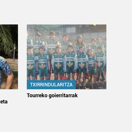
TXIRRINDULARITZA
:
Tourreko goierritarrak
eta
k