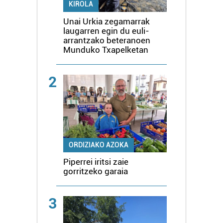
KIROLA
Unai Urkia zegamarrak
laugarren egin du euli-
arrantzako beteranoen
Munduko Txapelketan
2
ORDIZIAKO AZOKA
Piperrei iritsi zaie
gorritzeko garaia
3