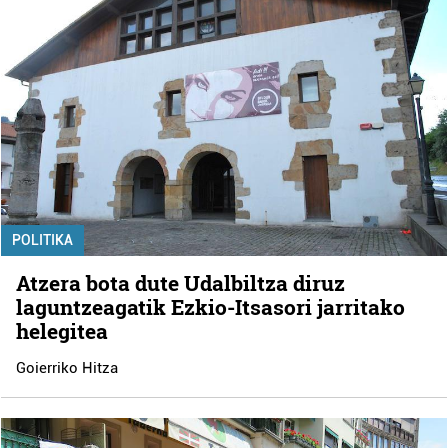
POLITIKA
Atzera bota dute Udalbiltza diruz
laguntzeagatik Ezkio-Itsasori jarritako
helegitea
Goierriko Hitza