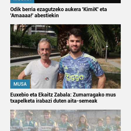
Odik berria ezagutzeko aukera 'KimiK' eta
'Amaaaa!' abestiekin
MUSA
Euxebio eta Ekaitz Zabala: Zumarragako mus
txapelketa irabazi duten aita-semeak