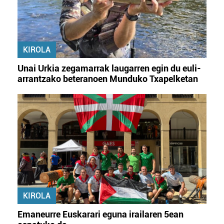
KIROLA
Unai Urkia zegamarrak laugarren egin du euli-
arrantzako beteranoen Munduko Txapelketan
KIROLA
Emaneurre Euskarari eguna irailaren 5ean