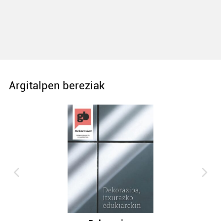
Argitalpen bereziak