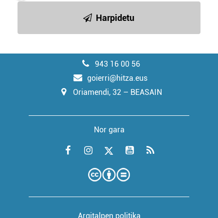
Harpidetu
943 16 00 56
goierri@hitza.eus
Oriamendi, 32 – BEASAIN
Nor gara
Argitalpen politika