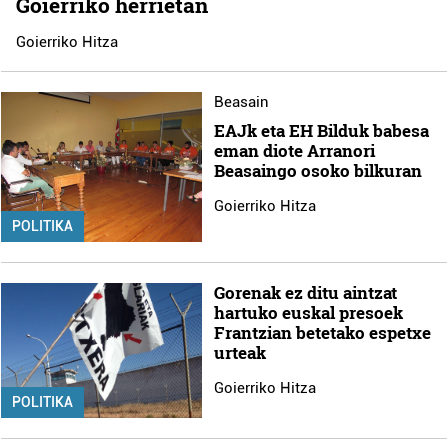
Goierriko herrietan
Goierriko Hitza
Beasain
EAJk eta EH Bilduk babesa
eman diote Arranori
Beasaingo osoko bilkuran
Goierriko Hitza
POLITIKA
Gorenak ez ditu aintzat
hartuko euskal presoek
Frantzian betetako espetxe
urteak
Goierriko Hitza
POLITIKA