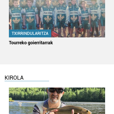
TXIRRINDULARITZA
Tourreko goierritarrak
KIROLA