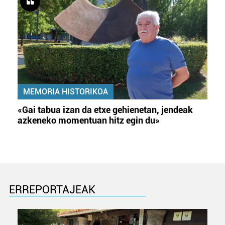
MEMORIA HISTORIKOA
«Gai tabua izan da etxe gehienetan, jendeak
azkeneko momentuan hitz egin du»
ERREPORTAJEAK