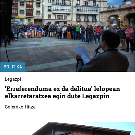
POLITIKA
Legazpi
'Erreferenduma ez da delitua' lelopean
elkarretaratzea egin dute Legazpin
Goierriko Hitza