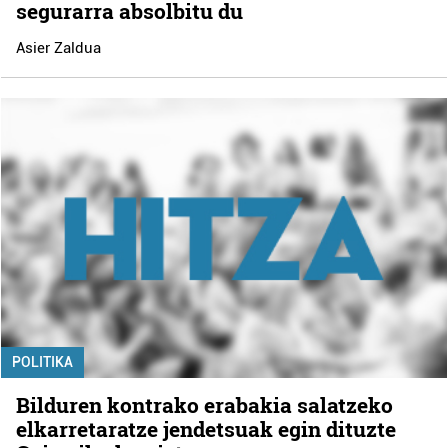
segurarra absolbitu du
Asier Zaldua
POLITIKA
Bilduren kontrako erabakia salatzeko
elkarretaratze jendetsuak egin dituzte