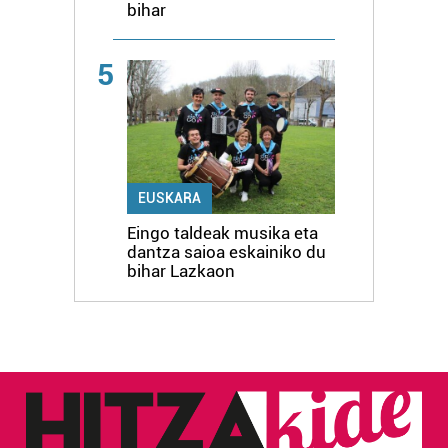
bihar
5
EUSKARA
Eingo taldeak musika eta
dantza saioa eskainiko du
bihar Lazkaon