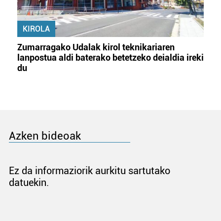
KIROLA
Zumarragako Udalak kirol teknikariaren
lanpostua aldi baterako betetzeko deialdia ireki
du
Azken bideoak
Ez da informaziorik aurkitu sartutako
datuekin.