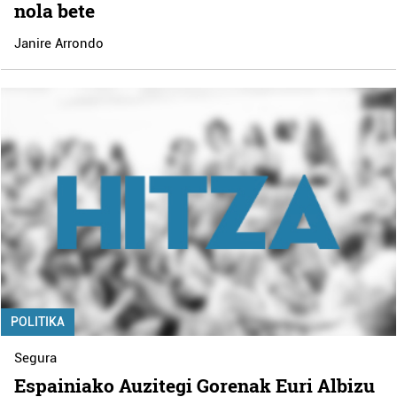
nola bete
Janire Arrondo
POLITIKA
Segura
Espainiako Auzitegi Gorenak Euri Albizu