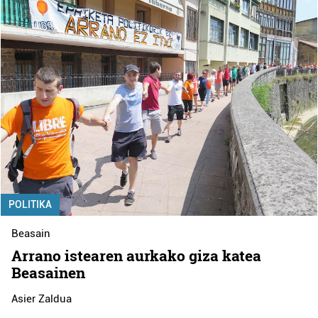
POLITIKA
Beasain
Arrano istearen aurkako giza katea
Beasainen
Asier Zaldua