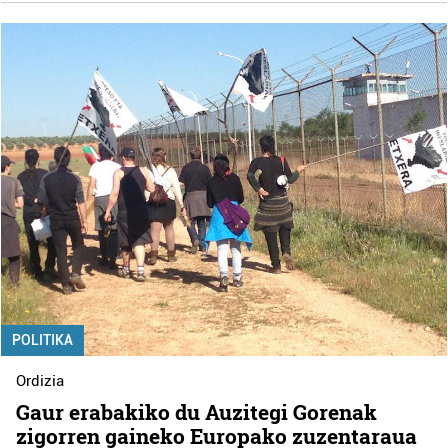
POLITIKA
Ordizia
Gaur erabakiko du Auzitegi Gorenak
zigorren gaineko Europako zuzentaraua