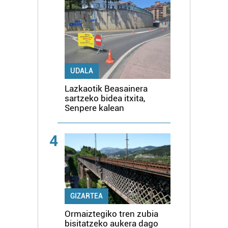
UDALA
Lazkaotik Beasainera
sartzeko bidea itxita,
Senpere kalean
4
GIZARTEA
Ormaiztegiko tren zubia
bisitatzeko aukera dago