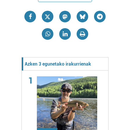
Azken 3 egunetako irakurrienak
1