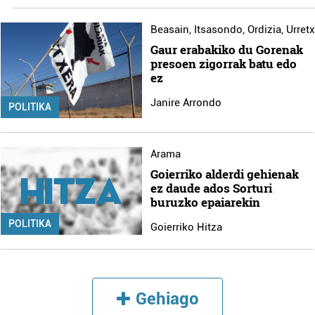
Beasain
,
Itsasondo
,
Ordizia
,
Urret
Gaur erabakiko du Gorenak
presoen zigorrak batu edo
ez
Janire Arrondo
POLITIKA
Arama
Goierriko alderdi gehienak
ez daude ados Sorturi
buruzko epaiarekin
POLITIKA
Goierriko Hitza
Gehiago