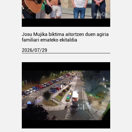
Josu Mujika biktima aitortzen duen agiria
familiari emateko ekitaldia
2026/07/29