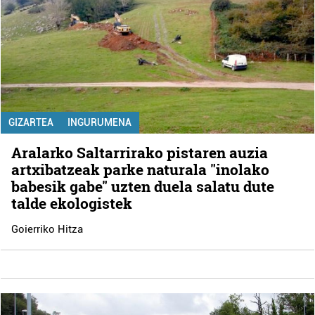
GIZARTEA
INGURUMENA
Aralarko Saltarrirako pistaren auzia
artxibatzeak parke naturala "inolako
babesik gabe" uzten duela salatu dute
talde ekologistek
Goierriko Hitza