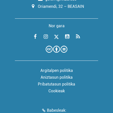
Oriamendi, 32 – BEASAIN
Nor gara
Argitalpen politika
Aniztasun politika
Pribatutasun politika
Cookieak
Babesleak: