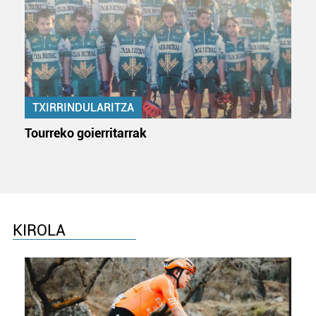
zerbitzuak hobetzeko asmoz, cookie teknologiaz
baliatzen gara. Ohar hau onartuz gero, teknologia hori
erabiltzeko baimen esplizitua ematen diguzu.
Gehiago
irakurri
TXIRRINDULARITZA
Tourreko goierritarrak
KIROLA