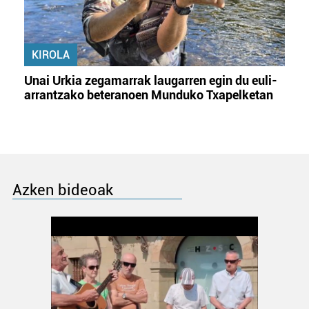
KIROLA
Unai Urkia zegamarrak laugarren egin du euli-
arrantzako beteranoen Munduko Txapelketan
Azken bideoak