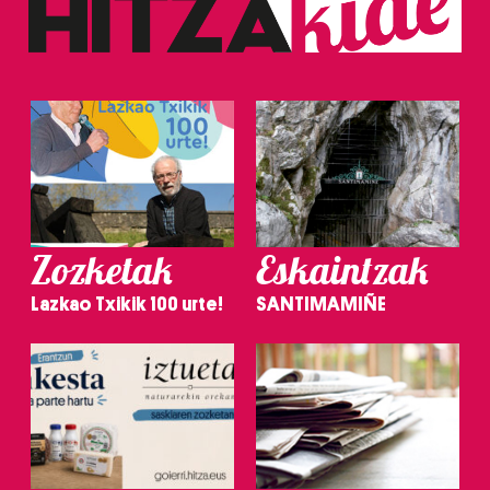
Zozketak
Eskaintzak
Lazkao Txikik 100 urte!
SANTIMAMIÑE