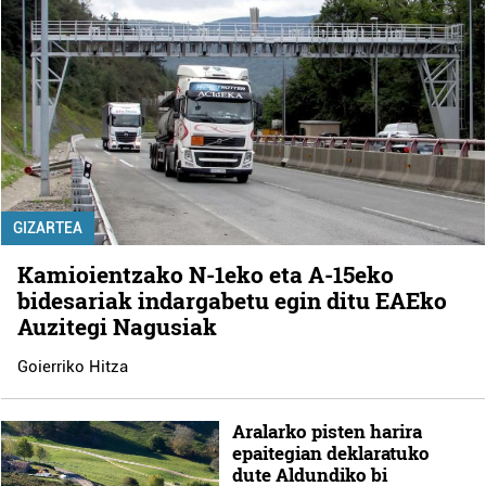
GIZARTEA
Kamioientzako N-1eko eta A-15eko
bidesariak indargabetu egin ditu EAEko
Auzitegi Nagusiak
Goierriko Hitza
Aralarko pisten harira
epaitegian deklaratuko
dute Aldundiko bi