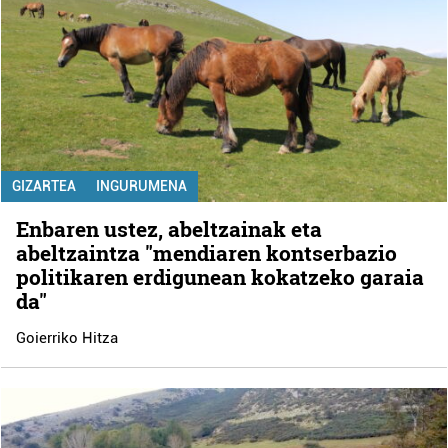
GIZARTEA
INGURUMENA
Enbaren ustez, abeltzainak eta
abeltzaintza "mendiaren kontserbazio
politikaren erdigunean kokatzeko garaia
da"
Goierriko Hitza