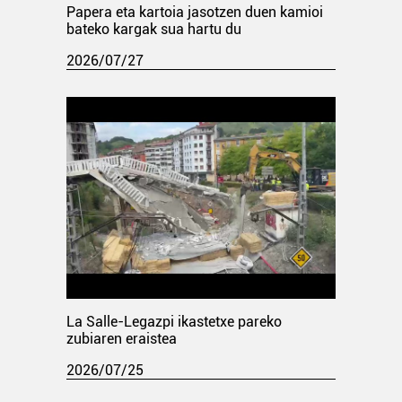
Papera eta kartoia jasotzen duen kamioi
bateko kargak sua hartu du
2026/07/27
La Salle-Legazpi ikastetxe pareko
zubiaren eraistea
2026/07/25