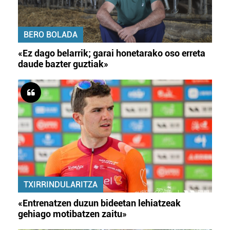
BERO BOLADA
«Ez dago belarrik; garai honetarako oso erreta
daude bazter guztiak»
TXIRRINDULARITZA
«Entrenatzen duzun bideetan lehiatzeak
gehiago motibatzen zaitu»