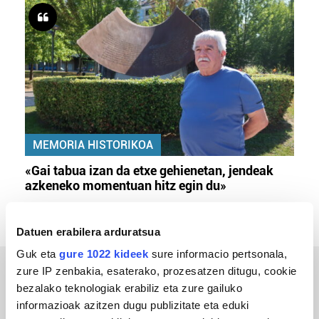
MEMORIA HISTORIKOA
«Gai tabua izan da etxe gehienetan, jendeak
azkeneko momentuan hitz egin du»
Datuen erabilera arduratsua
Guk eta
gure 1022 kideek
sure informacio pertsonala,
zure IP zenbakia, esaterako, prozesatzen ditugu, cookie
ERREPORTAJEAK
bezalako teknologiak erabiliz eta zure gailuko
informazioak azitzen dugu publizitate eta eduki