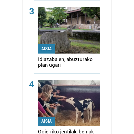
3
AISIA
Idiazabalen, abuzturako
plan ugari
4
AISIA
Goierriko jentilak, behiak