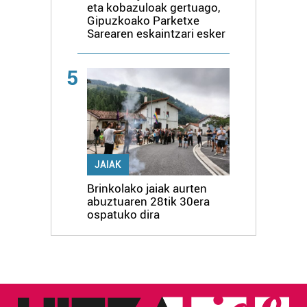
eta kobazuloak gertuago,
Gipuzkoako Parketxe
Sarearen eskaintzari esker
5
JAIAK
Brinkolako jaiak aurten
abuztuaren 28tik 30era
ospatuko dira