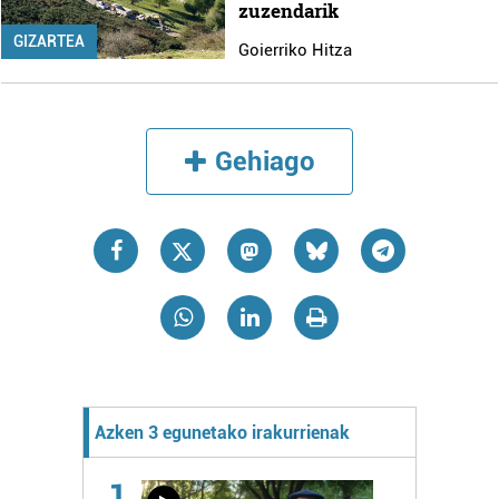
zuzendarik
GIZARTEA
Goierriko Hitza
Gehiago
Azken 3 egunetako irakurrienak
1