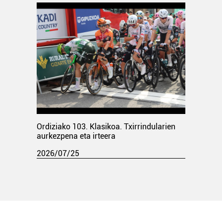
Ordiziako 103. Klasikoa. Txirrindularien
aurkezpena eta irteera
2026/07/25