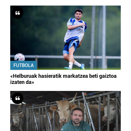
FUTBOLA
«Helburuak hasieratik markatzea beti gaiztoa
izaten da»