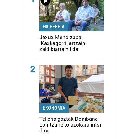
HILBERRIA
Jexux Mendizabal
'Kaxkagorri' artzain
zaldibiarra hil da
2
EKONOMIA
Telleria gaztak Donibane
Lohitzuneko azokara iritsi
dira