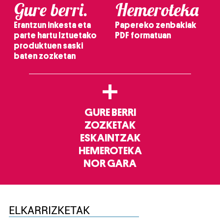
Gure berri.
Hemeroteka
Erantzun inkesta eta
Papereko zenbakiak
parte hartu Iztuetako
PDF formatuan
produktuen saski
baten zozketan
+
GURE BERRI
ZOZKETAK
ESKAINTZAK
HEMEROTEKA
NOR GARA
ELKARRIZKETAK