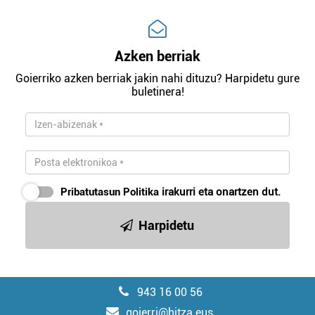
Azken berriak
Goierriko azken berriak jakin nahi dituzu? Harpidetu gure
buletinera!
Pribatutasun Politika
irakurri eta onartzen dut.
Harpidetu
943 16 00 56
goierri@hitza.eus