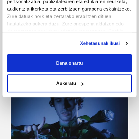
pertsonalizatua, publizitatearen eta edukiaren neurketa,
audientzia-ikerketa eta zerbitzuen garapena eskaintzeko.
Zure datuak nork eta zertarako erabiltzen dituen
hautatzeko aukera duzu. Zure onespena aldatzen edo
deuseztatzen ahal duzu edozein momentutan, Cookie
deklaraziotik edo Privacy triggerean klikatuz.
Xehetasunak ikusi
If you allow, we would also like to:
URBIAKO FESTA
Collect information about your geographical
Dena onartu
location which can be accurate to within several
Urbiako zelaiak erromeria leku
meters
Aukeratu
Identify your device by actively scanning it for
specific characteristics (fingerprinting)
Find out more about how your personal data is processed
and set your preferences in the
details section
.
Guk eta gure bazkideek zure datu pertsonalak
prozesatzen ditugu, zure IP zenbakia, besteak beste,
teknologia erabiliz, cookieak adibidez, iragarki eta eduki