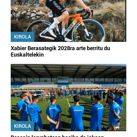
KIROLA
Xabier Berasategik 2028ra arte berritu du
Euskaltelekin
KIROLA