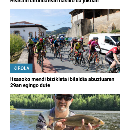
Beasain larunbatean hasiko da jokoan
KIROLA
Itsasoko mendi bizikleta ibilaldia abuztuaren
29an egingo dute