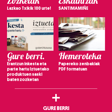
Zozketak
Eskaintzak
Lazkao Txikik 100 urte!
SANTIMAMIÑE
Gure berri.
Hemeroteka
Erantzun inkesta eta
Papereko zenbakiak
parte hartu Iztuetako
PDF formatuan
produktuen saski
baten zozketan
+
GURE BERRI