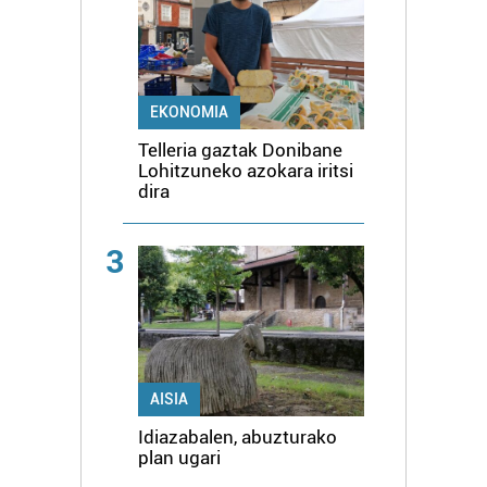
EKONOMIA
Telleria gaztak Donibane
Lohitzuneko azokara iritsi
dira
3
AISIA
Idiazabalen, abuzturako
plan ugari