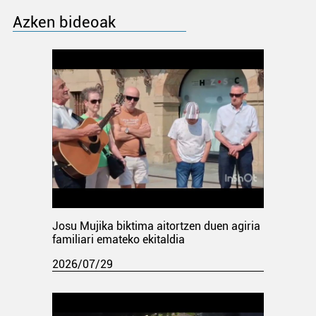
Azken bideoak
Josu Mujika biktima aitortzen duen agiria
familiari emateko ekitaldia
2026/07/29