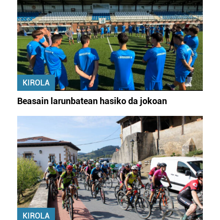
KIROLA
Beasain larunbatean hasiko da jokoan
KIROLA