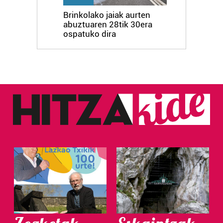
Brinkolako jaiak aurten
abuztuaren 28tik 30era
ospatuko dira