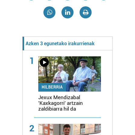
Azken 3 egunetako irakurrienak
1
HILBERRIA
Jexux Mendizabal
'Kaxkagorri' artzain
zaldibiarra hil da
2