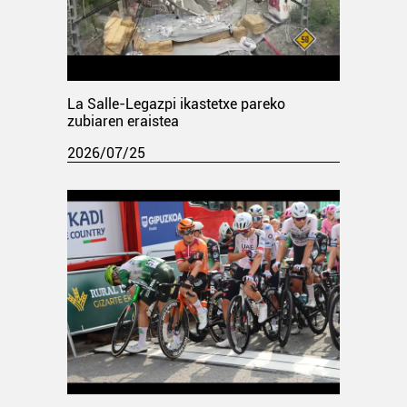
La Salle-Legazpi ikastetxe pareko
zubiaren eraistea
2026/07/25