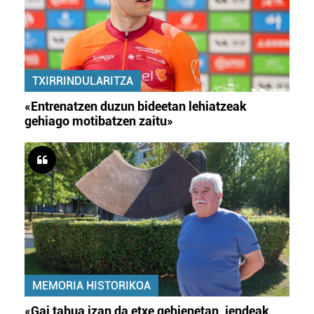
TXIRRINDULARITZA
«Entrenatzen duzun bideetan lehiatzeak
gehiago motibatzen zaitu»
MEMORIA HISTORIKOA
«Gai tabua izan da etxe gehienetan, jendeak