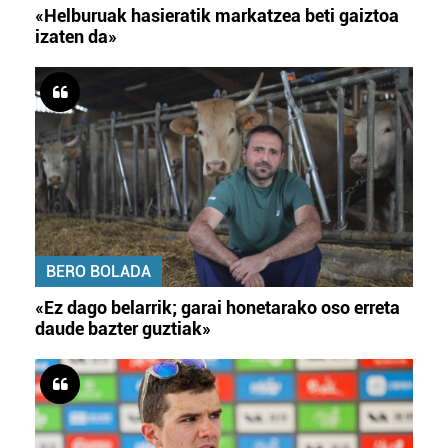
«Helburuak hasieratik markatzea beti gaiztoa
izaten da»
BERO BOLADA
«Ez dago belarrik; garai honetarako oso erreta
daude bazter guztiak»