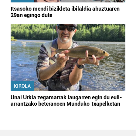
Itsasoko mendi bizikleta ibilaldia abuztuaren
29an egingo dute
KIROLA
Unai Urkia zegamarrak laugarren egin du euli-
arrantzako beteranoen Munduko Txapelketan