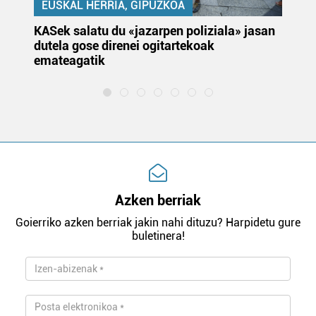
EUSKAL HERRIA, GIPUZKOA
KASek salatu du «jazarpen poliziala» jasan
Pa
dutela gose direnei ogitartekoak
da
emateagatik
«s
Azken berriak
Goierriko azken berriak jakin nahi dituzu? Harpidetu gure
buletinera!