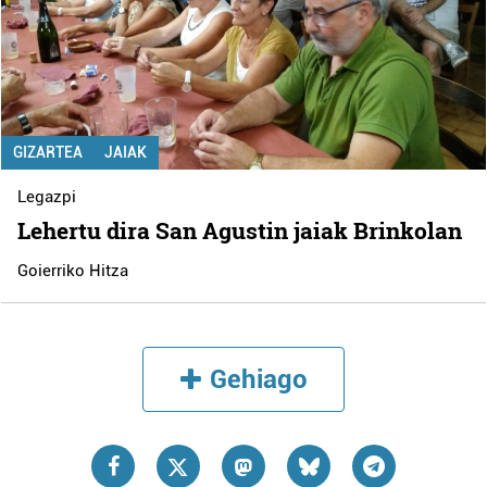
GIZARTEA
JAIAK
Legazpi
Lehertu dira San Agustin jaiak Brinkolan
Goierriko Hitza
Gehiago