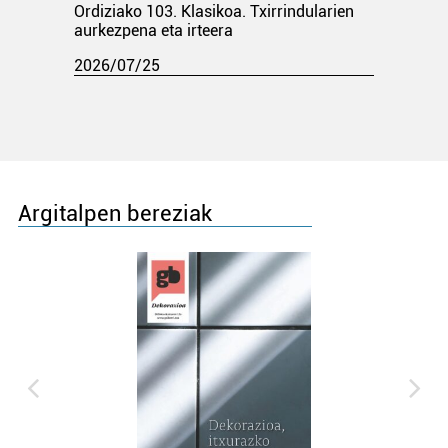
Ordiziako 103. Klasikoa. Txirrindularien
aurkezpena eta irteera
2026/07/25
Argitalpen bereziak