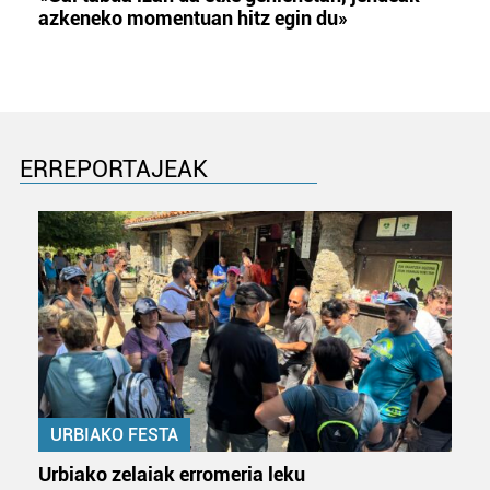
azkeneko momentuan hitz egin du»
ERREPORTAJEAK
URBIAKO FESTA
Urbiako zelaiak erromeria leku