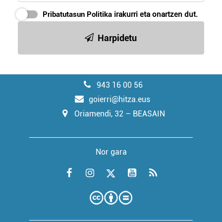
Pribatutasun Politika
irakurri eta onartzen dut.
Harpidetu
943 16 00 56
goierri@hitza.eus
Oriamendi, 32 – BEASAIN
Nor gara