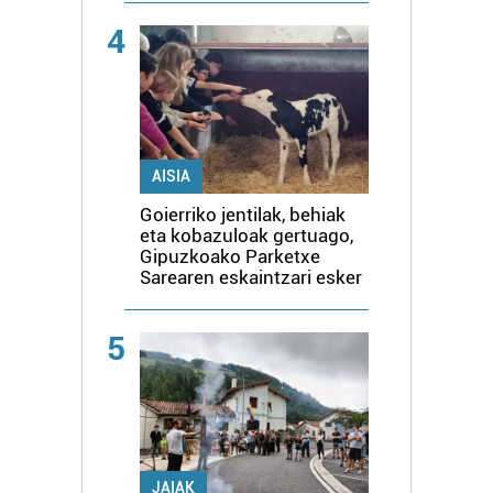
4
AISIA
Goierriko jentilak, behiak
eta kobazuloak gertuago,
Gipuzkoako Parketxe
Sarearen eskaintzari esker
5
JAIAK