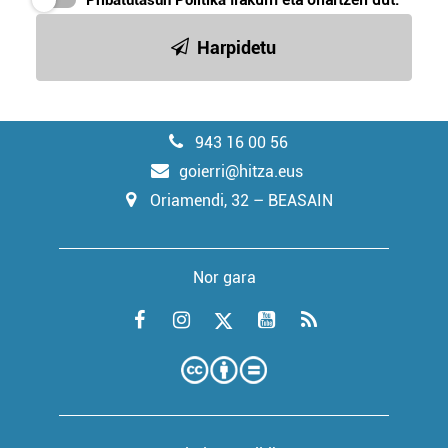
Harpidetu
943 16 00 56
goierri@hitza.eus
Oriamendi, 32 – BEASAIN
Nor gara