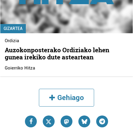
GIZARTEA
Ordizia
Auzokonposterako Ordiziako lehen
gunea irekiko dute asteartean
Goierriko Hitza
Gehiago