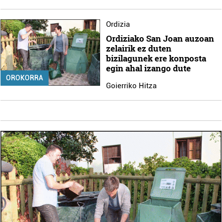
Ordizia
Ordiziako San Joan auzoan
zelairik ez duten
bizilagunek ere konposta
egin ahal izango dute
OROKORRA
Goierriko Hitza