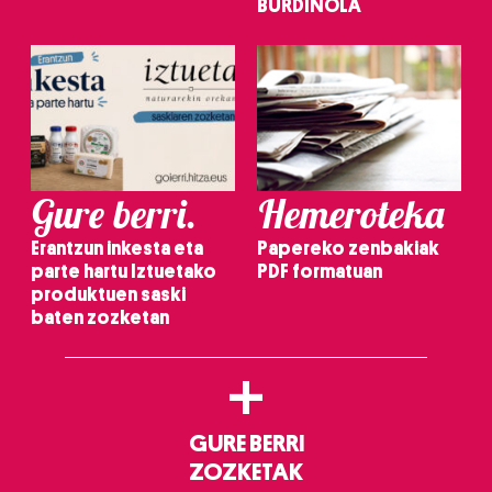
BURDINOLA
Gure berri.
Hemeroteka
Erantzun inkesta eta
Papereko zenbakiak
parte hartu Iztuetako
PDF formatuan
produktuen saski
baten zozketan
+
GURE BERRI
ZOZKETAK