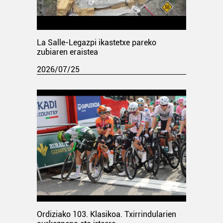
La Salle-Legazpi ikastetxe pareko
zubiaren eraistea
2026/07/25
Ordiziako 103. Klasikoa. Txirrindularien