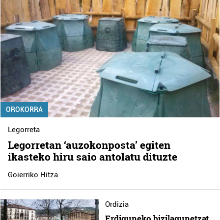
OROKORRA
Legorreta
Legorretan ‘auzokonposta’ egiten
ikasteko hiru saio antolatu dituzte
Goierriko Hitza
Ordizia
Erdiguneko bizilagunetzat