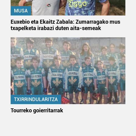
MUSA
Euxebio eta Ekaitz Zabala: Zumarragako mus
txapelketa irabazi duten aita-semeak
TXIRRINDULARITZA
Tourreko goierritarrak