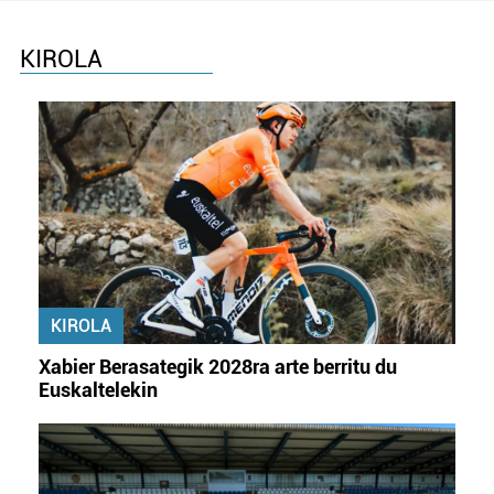
KIROLA
KIROLA
Xabier Berasategik 2028ra arte berritu du
Euskaltelekin