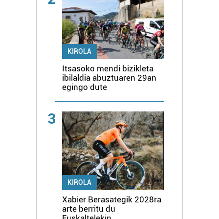
KIROLA
Itsasoko mendi bizikleta
ibilaldia abuztuaren 29an
egingo dute
3
KIROLA
Xabier Berasategik 2028ra
arte berritu du
Euskaltelekin