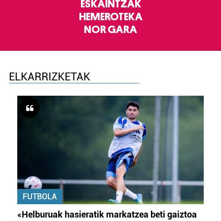
ESKAINTZAK
HEMEROTEKA
NOR GARA
ELKARRIZKETAK
FUTBOLA
«Helburuak hasieratik markatzea beti gaiztoa