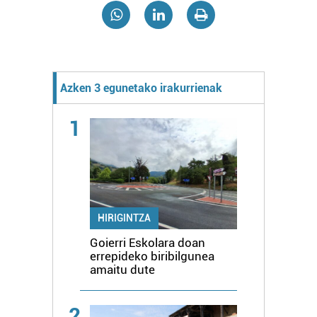
Azken 3 egunetako irakurrienak
1
HIRIGINTZA
Goierri Eskolara doan
errepideko biribilgunea
amaitu dute
2