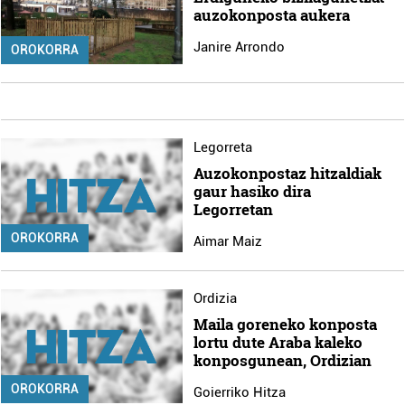
auzokonposta aukera
Janire Arrondo
OROKORRA
Legorreta
Auzokonpostaz hitzaldiak
gaur hasiko dira
Legorretan
OROKORRA
Aimar Maiz
Ordizia
Maila goreneko konposta
lortu dute Araba kaleko
konposgunean, Ordizian
OROKORRA
Goierriko Hitza