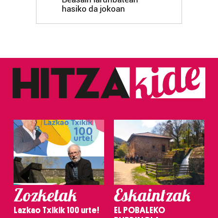
hasiko da jokoan
Zozketak
Eskaintzak
Lazkao Txikik 100 urte!
EL POBALEKO