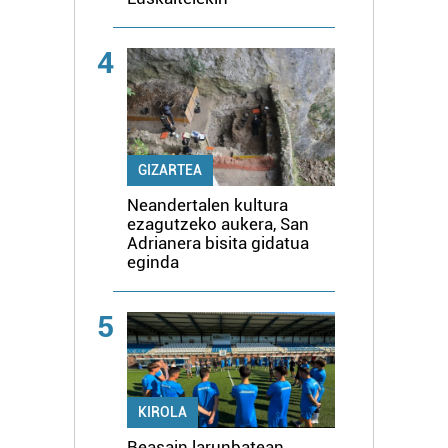
4
GIZARTEA
Neandertalen kultura
ezagutzeko aukera, San
Adrianera bisita gidatua
eginda
5
KIROLA
Beasain larunbatean