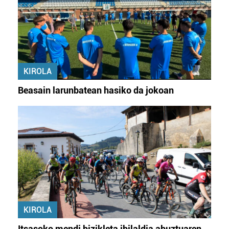
KIROLA
Beasain larunbatean hasiko da jokoan
KIROLA
Itsasoko mendi bizikleta ibilaldia abuztuaren