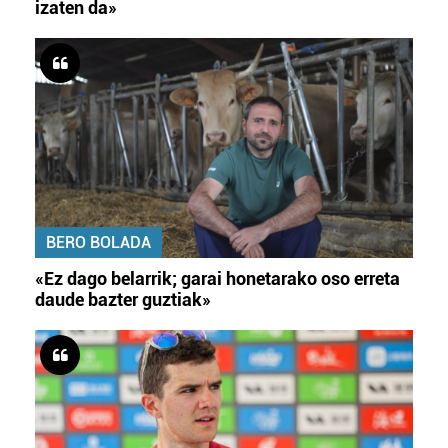
izaten da»
BERO BOLADA
«Ez dago belarrik; garai honetarako oso erreta
daude bazter guztiak»