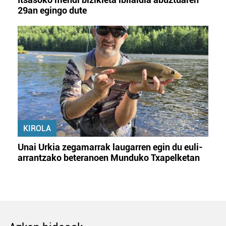
29an egingo dute
KIROLA
Unai Urkia zegamarrak laugarren egin du euli-
arrantzako beteranoen Munduko Txapelketan