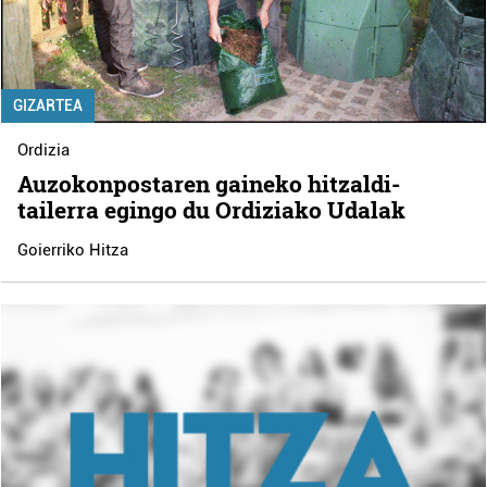
GIZARTEA
Ordizia
Auzokonpostaren gaineko hitzaldi-
tailerra egingo du Ordiziako Udalak
Goierriko Hitza