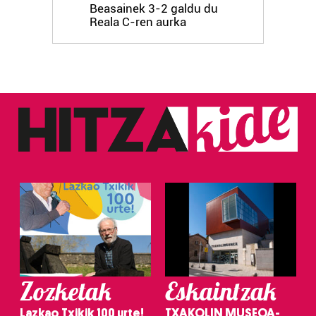
Beasainek 3-2 galdu du
Reala C-ren aurka
Zozketak
Eskaintzak
Lazkao Txikik 100 urte!
TXAKOLIN MUSEOA-