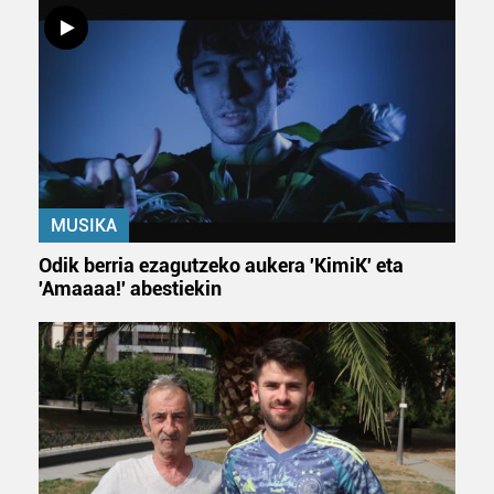
MUSIKA
Odik berria ezagutzeko aukera 'KimiK' eta
'Amaaaa!' abestiekin