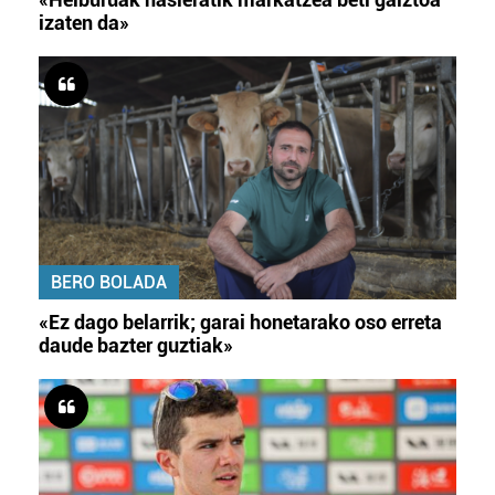
izaten da»
BERO BOLADA
«Ez dago belarrik; garai honetarako oso erreta
daude bazter guztiak»