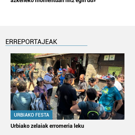
azkeneko momentuan hitz egin du»
ERREPORTAJEAK
URBIAKO FESTA
Urbiako zelaiak erromeria leku