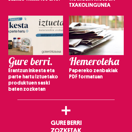
TXAKOLINGUNEA
Gure berri.
Hemeroteka
Erantzun inkesta eta
Papereko zenbakiak
parte hartu Iztuetako
PDF formatuan
produktuen saski
baten zozketan
+
GURE BERRI
ZOZKETAK