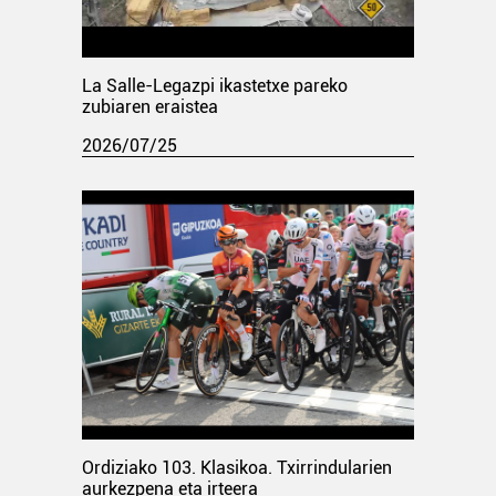
La Salle-Legazpi ikastetxe pareko
zubiaren eraistea
2026/07/25
Ordiziako 103. Klasikoa. Txirrindularien
aurkezpena eta irteera