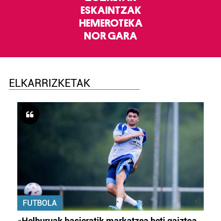
ESKAINTZAK
HEMEROTEKA
NOR GARA
ELKARRIZKETAK
FUTBOLA
«Helburuak hasieratik markatzea beti gaiztoa