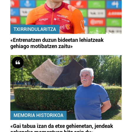
TXIRRINDULARITZA
«Entrenatzen duzun bideetan lehiatzeak
gehiago motibatzen zaitu»
MEMORIA HISTORIKOA
«Gai tabua izan da etxe gehienetan, jendeak