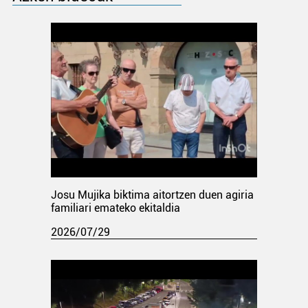
Josu Mujika biktima aitortzen duen agiria
familiari emateko ekitaldia
2026/07/29