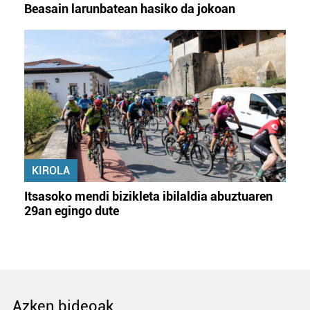
Beasain larunbatean hasiko da jokoan
KIROLA
Itsasoko mendi bizikleta ibilaldia abuztuaren
29an egingo dute
Azken bideoak