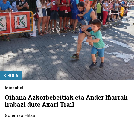
KIROLA
Idiazabal
Oihana Azkorbebeitiak eta Ander Iñarrak
irabazi dute Axari Trail
Goierriko Hitza