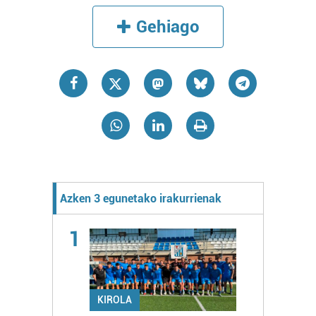
Gehiago
Azken 3 egunetako irakurrienak
1
KIROLA