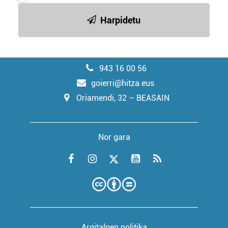
Harpidetu
943 16 00 56
goierri@hitza.eus
Oriamendi, 32 – BEASAIN
Nor gara
Argitalpen politika