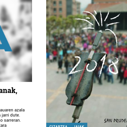
lanak,
rauaren azala
jarri dute.
ko sarreran.
tara