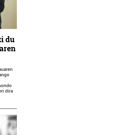
i du
laren
auaren
zango
 hondo
ri dira