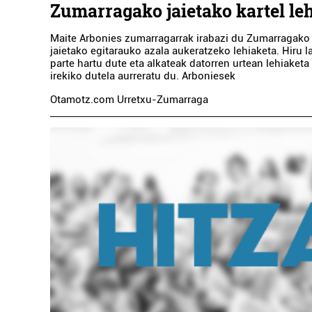
Zumarragako jaietako kartel le
Maite Arbonies zumarragarrak irabazi du Zumarragako 
jaietako egitarauko azala aukeratzeko lehiaketa. Hiru 
parte hartu dute eta alkateak datorren urtean lehiaketa
irekiko dutela aurreratu du. Arboniesek
Otamotz.com Urretxu-Zumarraga