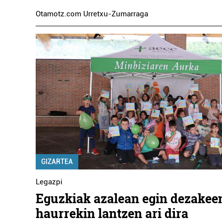
Otamotz.com Urretxu-Zumarraga
GIZARTEA
Legazpi
Eguzkiak azalean egin dezakee
haurrekin lantzen ari dira