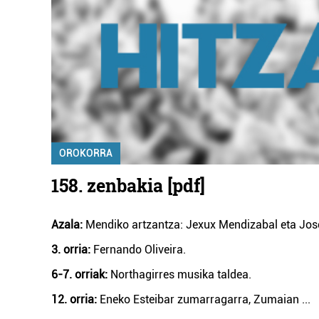
OROKORRA
158. zenbakia [pdf]
Azala:
Mendiko artzantza: Jexux Mendizabal eta Jose
3. orria:
Fernando Oliveira.
6-7. orriak:
Northagirres musika taldea.
12. orria:
Eneko Esteibar zumarragarra, Zumaian
...