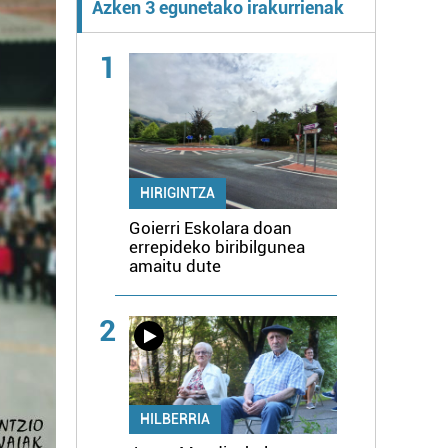
Azken 3 egunetako irakurrienak
1
HIRIGINTZA
Goierri Eskolara doan
errepideko biribilgunea
amaitu dute
2
HILBERRIA