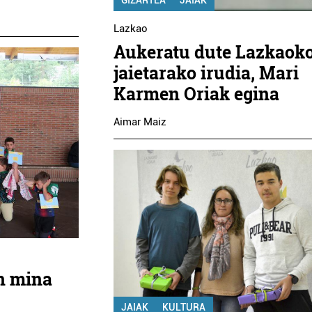
GIZARTEA
JAIAK
Lazkao
Aukeratu dute Lazkaok
jaietarako irudia, Mari
Karmen Oriak egina
Aimar Maiz
n mina
JAIAK
KULTURA