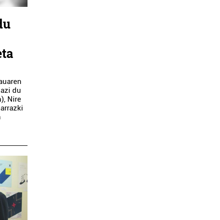
du
eta
rauaren
bazi du
), Nire
marrazki
n