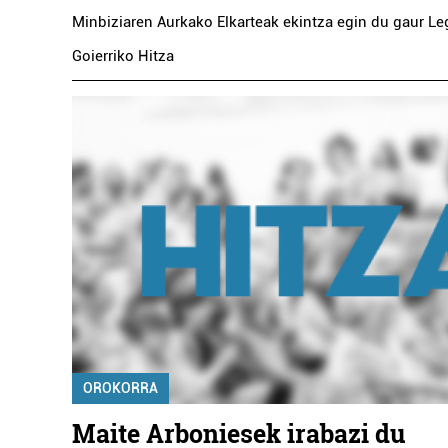
Minbiziaren Aurkako Elkarteak ekintza egin du gaur L
Goierriko Hitza
OROKORRA
Maite Arboniesek irabazi du