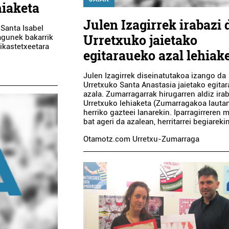
hiaketa
Julen Izagirrek irabazi 
Santa Isabel
Urretxuko jaietako
lagunek bakarrik
 ikastetxeetara
egitaraueko azal lehiak
Julen Izagirrek diseinatutakoa izango da
Urretxuko Santa Anastasia jaietako egita
azala. Zumarragarrak hirugarren aldiz ira
Urretxuko lehiaketa (Zumarragakoa lautan
herriko gazteei lanarekin. Iparragirreren 
bat ageri da azalean, herritarrei begiareki
Otamotz.com Urretxu-Zumarraga