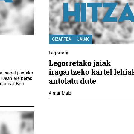
GIZARTEA
JAIAK
Legorreta
Legorretako jaiak
iragartzeko kartel lehia
 Isabel jaietako
010ean ere berak
antolatu dute
 artea? Beti
Aimar Maiz