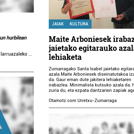
JAIAK
KULTURA
Maite Arboniesek irabaz
zun hurbilean
jaietako egitarauko aza
k larruazaleko
...
lehiaketa
Zumarragako Santa Isabel jaietako egitar
azala Maite Arboniesek diseinatutakoa i
da. Gaur eman dute jakitera lehiaketaren
irabazlea. Minimalista kutsuko azala da:
zuria du, eta ezpata dantzarien zapiak age
Otamotz.com Urretxu-Zumarraga