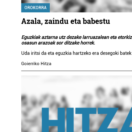
OROKORRA
Azala, zaindu eta babestu
Eguzkiak aztarna utz dezake larruazalean eta etorki
osasun arazoak sor ditzake horrek.
Uda iritsi da eta eguzkia hartzeko era desegoki bate
Goierriko Hitza