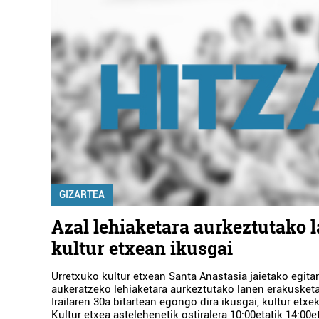
GIZARTEA
Azal lehiaketara aurkeztutako 
kultur etxean ikusgai
Urretxuko kultur etxean Santa Anastasia jaietako egita
aukeratzeko lehiaketara aurkeztutako lanen erakusketa 
Irailaren 30a bitartean egongo dira ikusgai, kultur etxe
Kultur etxea astelehenetik ostiralera 10:00etatik 14:00e