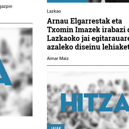
egazpin
Lazkao
Arnau Elgarrestak eta
Txomin Imazek irabazi 
Lazkaoko jai egitarauar
azaleko diseinu lehiake
Aimar Maiz
JAIAK