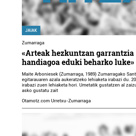
JAIAK
Zumarraga
«Arteak hezkuntzan garrantzia
handiagoa eduki beharko luke»
Maite Arboniesek (Zumarraga, 1989) Zumarragako Santa
egitarauaren azala aukeratzeko lehiaketa irabazi du. 2
irabazi zuen lehiaketa hori. Umetatik gustatzen al zaizu
asko gustatu zait
Otamotz.com Urretxu-Zumarraga