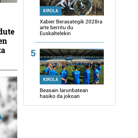
KIROLA
Xabier Berasategik 2028ra
arte berritu du
dute
Euskaltelekin
en
ta
5
KIROLA
Beasain larunbatean
hasiko da jokoan