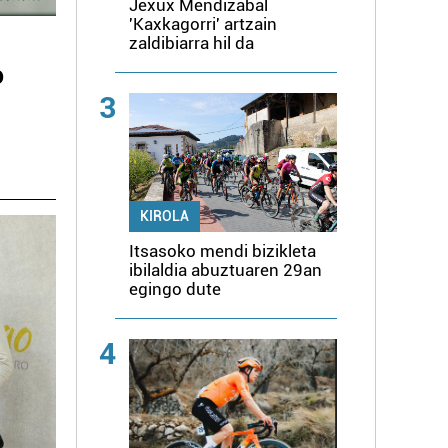
Jexux Mendizabal
'Kaxkagorri' artzain
zaldibiarra hil da
o
3
KIROLA
Itsasoko mendi bizikleta
ibilaldia abuztuaren 29an
egingo dute
4