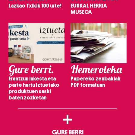
Lazkao Txikik 100 urte!
EUSKAL HERRIA
MUSEOA
Gure berri.
Hemeroteka
Erantzun inkesta eta
Papereko zenbakiak
parte hartu Iztuetako
PDF formatuan
produktuen saski
baten zozketan
+
GURE BERRI