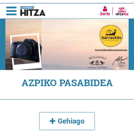
Sartu
AZPIKO PASABIDEA
Gehiago