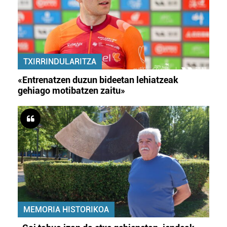
TXIRRINDULARITZA
«Entrenatzen duzun bideetan lehiatzeak
gehiago motibatzen zaitu»
MEMORIA HISTORIKOA