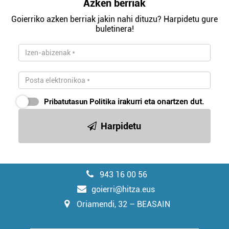
Azken berriak
Goierriko azken berriak jakin nahi dituzu? Harpidetu gure
buletinera!
Pribatutasun Politika
irakurri eta onartzen dut.
Harpidetu
943 16 00 56
goierri@hitza.eus
Oriamendi, 32 – BEASAIN