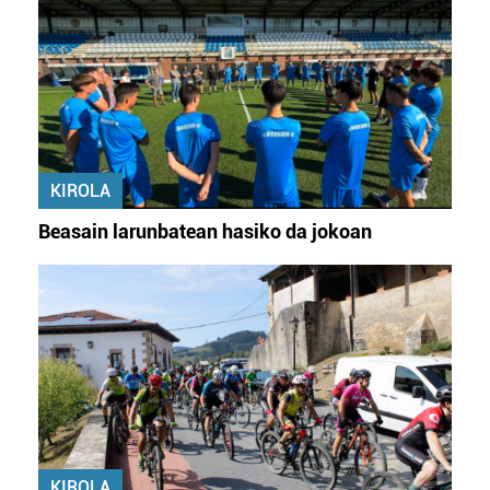
KIROLA
Beasain larunbatean hasiko da jokoan
KIROLA