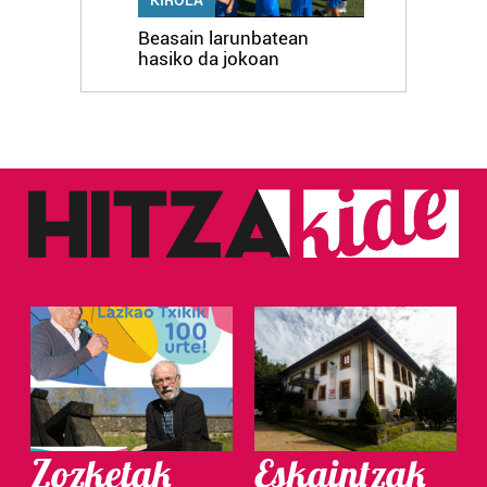
Beasain larunbatean
hasiko da jokoan
Zozketak
Eskaintzak