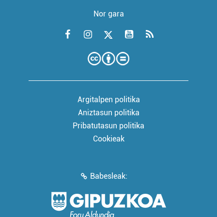
Nor gara
Argitalpen politika
Aniztasun politika
Pribatutasun politika
Cookieak
Babesleak: