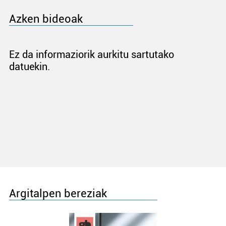
Azken bideoak
Ez da informaziorik aurkitu sartutako
datuekin.
Argitalpen bereziak