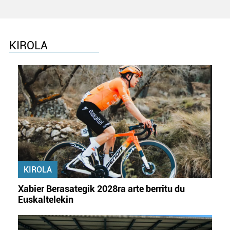
erabiltzeko baimen esplizitua ematen diguzu.
Gehiago
irakurri
KIROLA
KIROLA
Xabier Berasategik 2028ra arte berritu du
Euskaltelekin