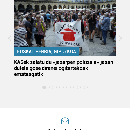
EUSKAL HERRIA, GIPUZKOA
KASek salatu du «jazarpen poliziala» jasan
Pa
dutela gose direnei ogitartekoak
da
emateagatik
«s