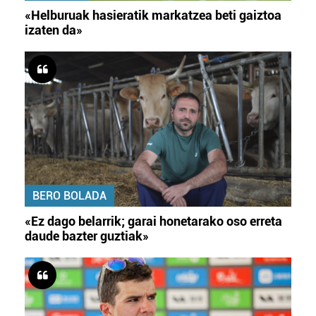
«Helburuak hasieratik markatzea beti gaiztoa
izaten da»
BERO BOLADA
«Ez dago belarrik; garai honetarako oso erreta
daude bazter guztiak»