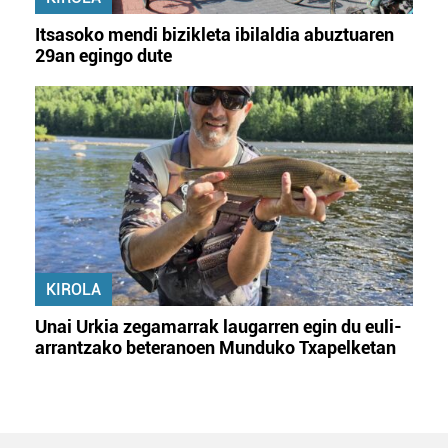
Itsasoko mendi bizikleta ibilaldia abuztuaren
29an egingo dute
KIROLA
Unai Urkia zegamarrak laugarren egin du euli-
arrantzako beteranoen Munduko Txapelketan