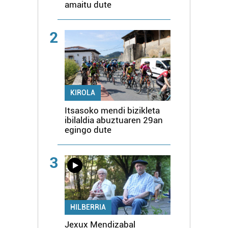
amaitu dute
2
KIROLA
Itsasoko mendi bizikleta
ibilaldia abuztuaren 29an
egingo dute
3
HILBERRIA
Jexux Mendizabal