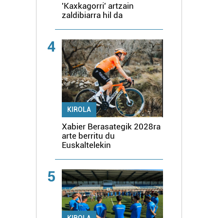
'Kaxkagorri' artzain
zaldibiarra hil da
4
KIROLA
Xabier Berasategik 2028ra
arte berritu du
Euskaltelekin
5
KIROLA