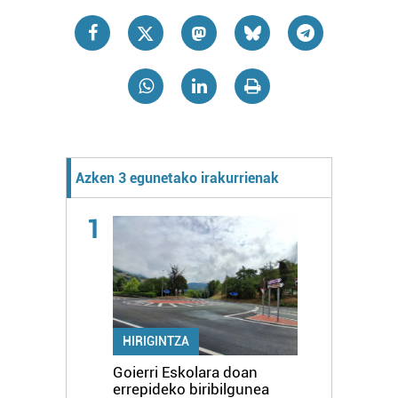
Azken 3 egunetako irakurrienak
1
HIRIGINTZA
Goierri Eskolara doan
errepideko biribilgunea