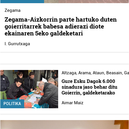
Zegama
Zegama-Aizkorrin parte hartuko duten
goierritarrek babesa adierazi diote
ekainaren 5eko galdeketari
I. Gurrutxaga
Altzaga
,
Arama
,
Ataun
,
Beasain
,
Ga
Gure Esku Dagok 6.000
sinadura jaso behar ditu
Goierrin, galdeketarako
Aimar Maiz
POLITIKA