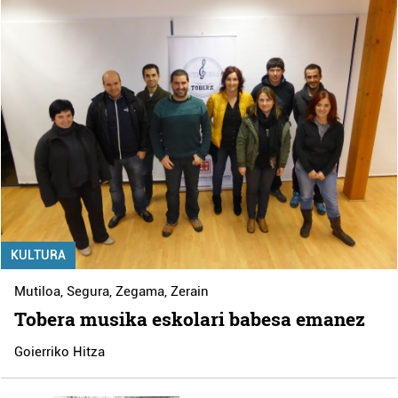
KULTURA
Mutiloa
,
Segura
,
Zegama
,
Zerain
Tobera musika eskolari babesa emanez
Goierriko Hitza