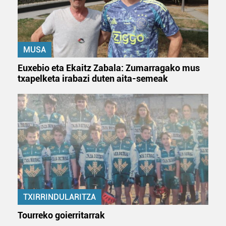
MUSA
Euxebio eta Ekaitz Zabala: Zumarragako mus
txapelketa irabazi duten aita-semeak
TXIRRINDULARITZA
Tourreko goierritarrak