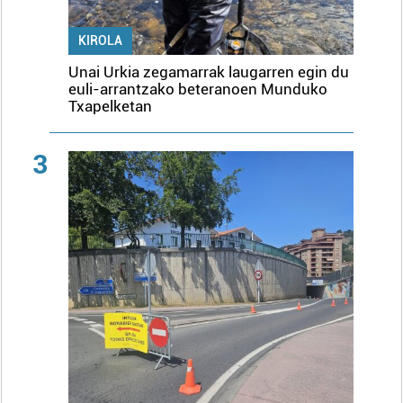
KIROLA
Unai Urkia zegamarrak laugarren egin du
euli-arrantzako beteranoen Munduko
Txapelketan
3