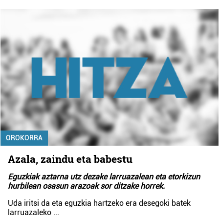
OROKORRA
Azala, zaindu eta babestu
Eguzkiak aztarna utz dezake larruazalean eta etorkizun
hurbilean osasun arazoak sor ditzake horrek.
Uda iritsi da eta eguzkia hartzeko era desegoki batek
larruazaleko
...