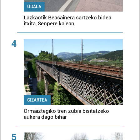
UDALA
Lazkaotik Beasainera sartzeko bidea
itxita, Senpere kalean
4
GIZARTEA
Ormaiztegiko tren zubia bisitatzeko
aukera dago bihar
5