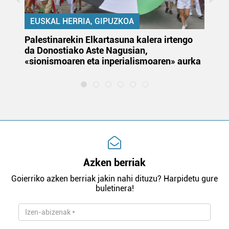
EUSKAL HERRIA, GIPUZKOA
Palestinarekin Elkartasuna kalera irtengo
Do
da Donostiako Aste Nagusian,
du
«sionismoaren eta inperialismoaren» aurka
et
Azken berriak
Goierriko azken berriak jakin nahi dituzu? Harpidetu gure
buletinera!