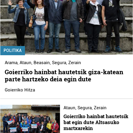
POLITIKA
Arama
,
Ataun
,
Beasain
,
Segura
,
Zerain
Goierriko hainbat hautetsik giza-katean
parte hartzeko deia egin dute
Goierriko Hitza
Ataun
,
Segura
,
Zerain
Goierriko hainbat hautetsik
bat egin dute Altsasuko
martxarekin