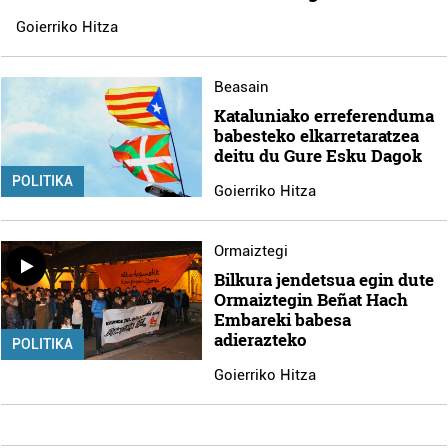
Goierriko Hitza
Beasain
Kataluniako erreferenduma
babesteko elkarretaratzea
deitu du Gure Esku Dagok
POLITIKA
Goierriko Hitza
Ormaiztegi
Bilkura jendetsua egin dute
Ormaiztegin Beñat Hach
Embareki babesa
adierazteko
POLITIKA
Goierriko Hitza