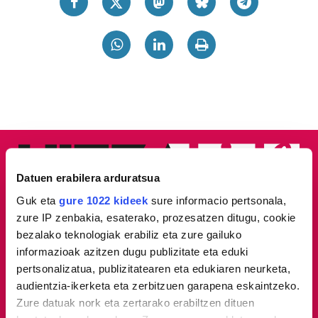
Datuen erabilera arduratsua
Guk eta
gure 1022 kideek
sure informacio pertsonala,
zure IP zenbakia, esaterako, prozesatzen ditugu, cookie
bezalako teknologiak erabiliz eta zure gailuko
informazioak azitzen dugu publizitate eta eduki
pertsonalizatua, publizitatearen eta edukiaren neurketa,
audientzia-ikerketa eta zerbitzuen garapena eskaintzeko.
Zure datuak nork eta zertarako erabiltzen dituen