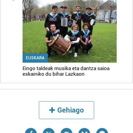
EUSKARA
Eingo taldeak musika eta dantza saioa
eskainiko du bihar Lazkaon
Gehiago