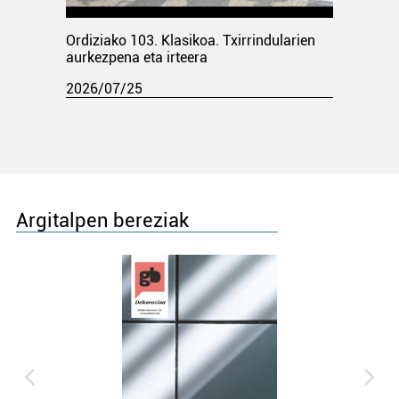
Ordiziako 103. Klasikoa. Txirrindularien
aurkezpena eta irteera
2026/07/25
Argitalpen bereziak