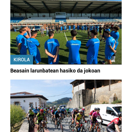
KIROLA
Beasain larunbatean hasiko da jokoan