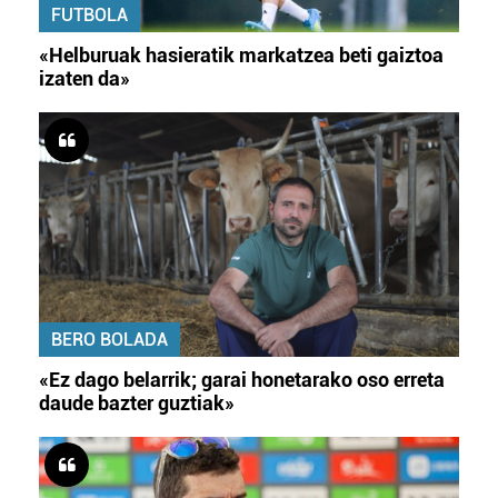
irakurri
FUTBOLA
«Helburuak hasieratik markatzea beti gaiztoa
izaten da»
BERO BOLADA
«Ez dago belarrik; garai honetarako oso erreta
daude bazter guztiak»