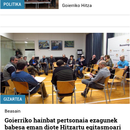
POLITIKA
Goierriko Hitza
GIZARTEA
Beasain
Goierriko hainbat pertsonaia ezagunek
babesa eman diote Hitzartu egitasmoari