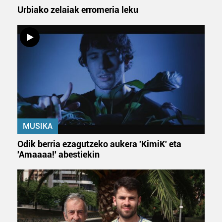
Urbiako zelaiak erromeria leku
MUSIKA
Odik berria ezagutzeko aukera 'KimiK' eta
'Amaaaa!' abestiekin