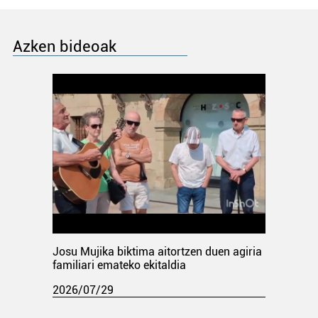
Azken bideoak
Josu Mujika biktima aitortzen duen agiria
familiari emateko ekitaldia
2026/07/29