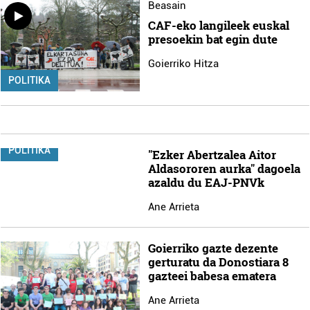
Beasain
CAF-eko langileek euskal
presoekin bat egin dute
Goierriko Hitza
POLITIKA
POLITIKA
"Ezker Abertzalea Aitor
Aldasororen aurka" dagoela
azaldu du EAJ-PNVk
Ane Arrieta
Goierriko gazte dezente
gerturatu da Donostiara 8
gazteei babesa ematera
Ane Arrieta