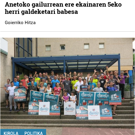
Anetoko gailurrean ere ekainaren 5eko
herri galdeketari babesa
Goierriko Hitza
KIROLA
POLITIKA