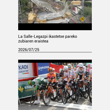
La Salle-Legazpi ikastetxe pareko
zubiaren eraistea
2026/07/25