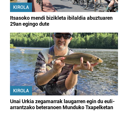
KIROLA
Itsasoko mendi bizikleta ibilaldia abuztuaren
29an egingo dute
KIROLA
Unai Urkia zegamarrak laugarren egin du euli-
arrantzako beteranoen Munduko Txapelketan