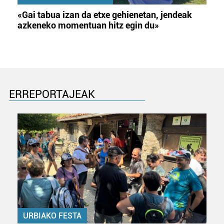
«Gai tabua izan da etxe gehienetan, jendeak
azkeneko momentuan hitz egin du»
ERREPORTAJEAK
URBIAKO FESTA