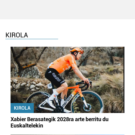
KIROLA
KIROLA
Xabier Berasategik 2028ra arte berritu du
Euskaltelekin