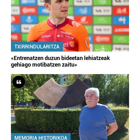
TXIRRINDULARITZA
«Entrenatzen duzun bideetan lehiatzeak
gehiago motibatzen zaitu»
MEMORIA HISTORIKOA