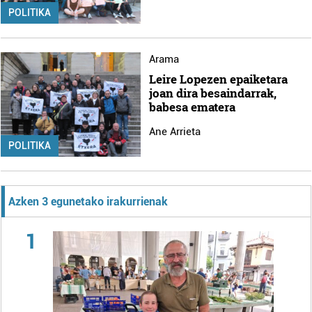
POLITIKA
Arama
Leire Lopezen epaiketara
joan dira besaindarrak,
babesa ematera
Ane Arrieta
POLITIKA
Azken 3 egunetako irakurrienak
1