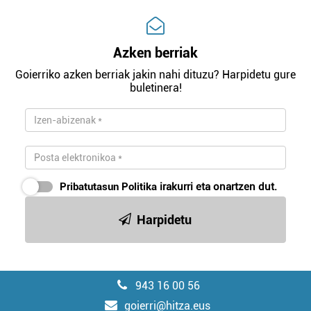
Azken berriak
Goierriko azken berriak jakin nahi dituzu? Harpidetu gure
buletinera!
Pribatutasun Politika
irakurri eta onartzen dut.
Harpidetu
943 16 00 56
goierri@hitza.eus