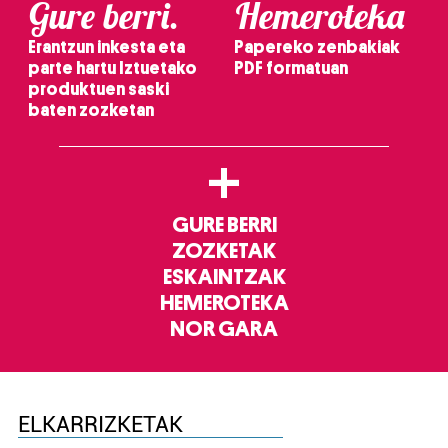
Gure berri.
Hemeroteka
Erantzun inkesta eta
Papereko zenbakiak
parte hartu Iztuetako
PDF formatuan
produktuen saski
baten zozketan
+
GURE BERRI
ZOZKETAK
ESKAINTZAK
HEMEROTEKA
NOR GARA
ELKARRIZKETAK