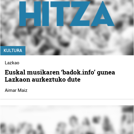
KULTURA
Lazkao
Euskal musikaren ‘badok.info’ gunea
Lazkaon aurkeztuko dute
Aimar Maiz