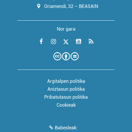
Oriamendi, 32 – BEASAIN
Nor gara
Argitalpen politika
Aniztasun politika
Pribatutasun politika
Cookieak
Babesleak: