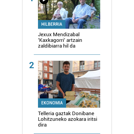
HILBERRIA
Jexux Mendizabal
'Kaxkagorri' artzain
zaldibiarra hil da
2
EKONOMIA
Telleria gaztak Donibane
Lohitzuneko azokara iritsi
dira