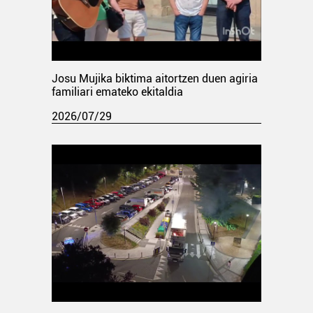
Josu Mujika biktima aitortzen duen agiria
familiari emateko ekitaldia
2026/07/29