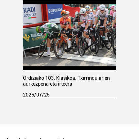
Ordiziako 103. Klasikoa. Txirrindularien
aurkezpena eta irteera
2026/07/25