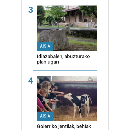
3
AISIA
Idiazabalen, abuzturako
plan ugari
4
AISIA
Goierriko jentilak, behiak