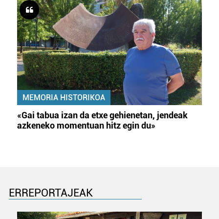
MEMORIA HISTORIKOA
«Gai tabua izan da etxe gehienetan, jendeak
azkeneko momentuan hitz egin du»
ERREPORTAJEAK