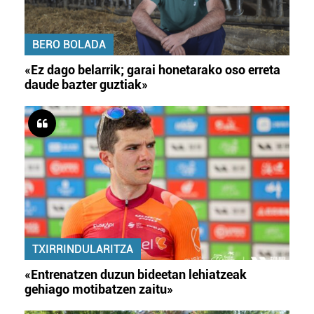
BERO BOLADA
«Ez dago belarrik; garai honetarako oso erreta
daude bazter guztiak»
TXIRRINDULARITZA
«Entrenatzen duzun bideetan lehiatzeak
gehiago motibatzen zaitu»