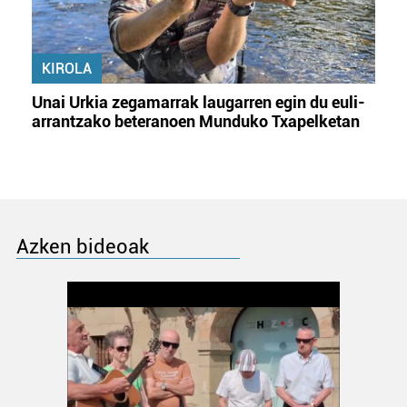
KIROLA
Unai Urkia zegamarrak laugarren egin du euli-
arrantzako beteranoen Munduko Txapelketan
Azken bideoak