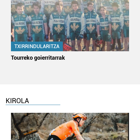
dezakezun ikusteko.
Lortu zure datu pertsonalak prozesatzeko moduari
buruzko informazio gehiago eta ezarri zure lehentasunak
datuen atalean. Edozein unetan alda edo ken dezakezu
zure baimena Cookieen adierazpenean.
TXIRRINDULARITZA
Webgune honek cookie propioak eta hirugarrenen cookie-
Tourreko goierritarrak
fitxategiak erabiltzen ditu. Zure esperientzia eta
zerbitzuak hobetzeko asmoz, cookie teknologiaz
baliatzen gara. Ohar hau onartuz gero, teknologia hori
erabiltzeko baimen esplizitua ematen diguzu.
Gehiago
irakurri
KIROLA