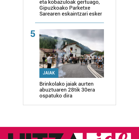
eta kobazuloak gertuago,
Gipuzkoako Parketxe
Sarearen eskaintzari esker
5
JAIAK
Brinkolako jaiak aurten
abuztuaren 28tik 30era
ospatuko dira