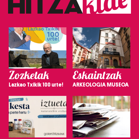
Zozketak
Eskaintzak
Lazkao Txikik 100 urte!
ARKEOLOGIA MUSEOA