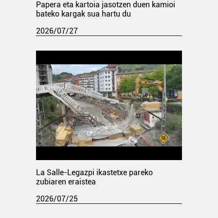
Papera eta kartoia jasotzen duen kamioi
bateko kargak sua hartu du
2026/07/27
La Salle-Legazpi ikastetxe pareko
zubiaren eraistea
2026/07/25