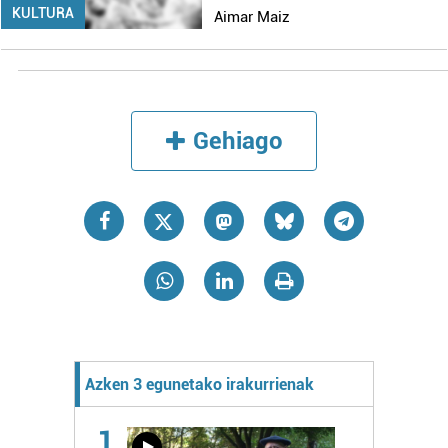
KULTURA
Aimar Maiz
Gehiago
Azken 3 egunetako irakurrienak
1