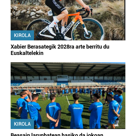
KIROLA
Xabier Berasategik 2028ra arte berritu du
Euskaltelekin
KIROLA
Beasain larunbatean hasiko da jokoan