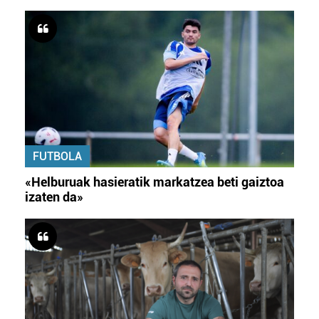
FUTBOLA
«Helburuak hasieratik markatzea beti gaiztoa
izaten da»