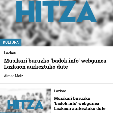
KULTURA
Lazkao
Musikari buruzko 'badok.info' webgunea
Lazkaon aurkeztuko dute
Aimar Maiz
Lazkao
Musikari buruzko
'badok.info' webgunea
Lazkaon aurkeztuko dute