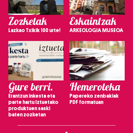
Zozketak
Eskaintzak
Lazkao Txikik 100 urte!
ARKEOLOGIA MUSEOA
Gure berri.
Hemeroteka
Erantzun inkesta eta
Papereko zenbakiak
parte hartu Iztuetako
PDF formatuan
produktuen saski
baten zozketan