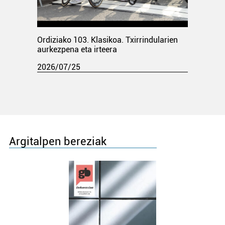
Ordiziako 103. Klasikoa. Txirrindularien
aurkezpena eta irteera
2026/07/25
Argitalpen bereziak