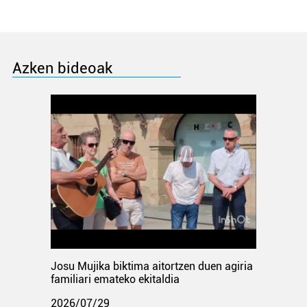
Azken bideoak
Josu Mujika biktima aitortzen duen agiria
familiari emateko ekitaldia
2026/07/29