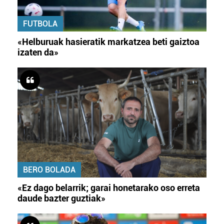
FUTBOLA
«Helburuak hasieratik markatzea beti gaiztoa
izaten da»
BERO BOLADA
«Ez dago belarrik; garai honetarako oso erreta
daude bazter guztiak»