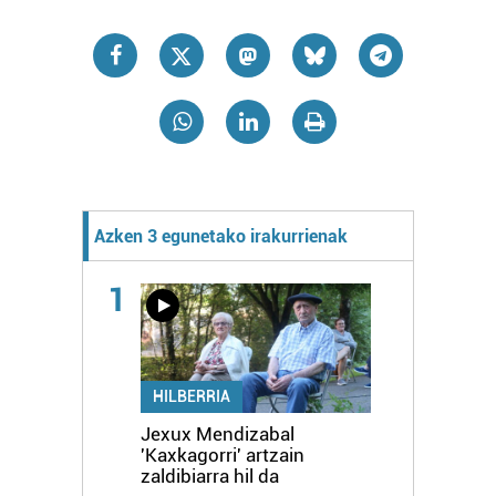
Azken 3 egunetako irakurrienak
1
HILBERRIA
Jexux Mendizabal
'Kaxkagorri' artzain
zaldibiarra hil da