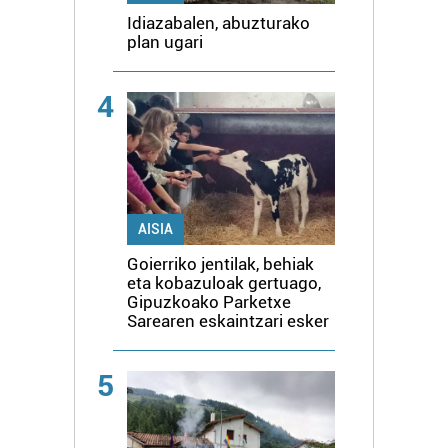
Idiazabalen, abuzturako
plan ugari
4
AISIA
Goierriko jentilak, behiak
eta kobazuloak gertuago,
Gipuzkoako Parketxe
Sarearen eskaintzari esker
5