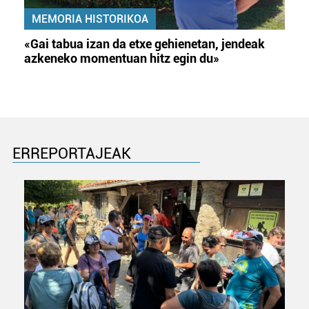
MEMORIA HISTORIKOA
«Gai tabua izan da etxe gehienetan, jendeak
azkeneko momentuan hitz egin du»
ERREPORTAJEAK