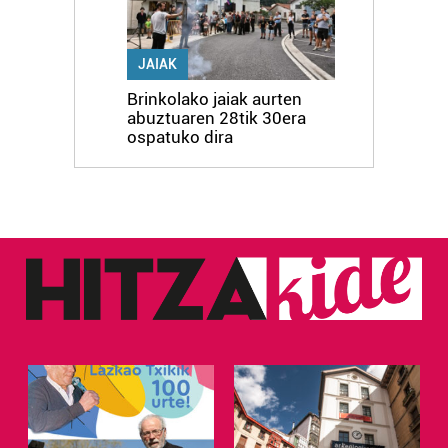
JAIAK
Brinkolako jaiak aurten
abuztuaren 28tik 30era
ospatuko dira