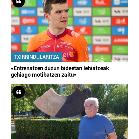
TXIRRINDULARITZA
«Entrenatzen duzun bideetan lehiatzeak
gehiago motibatzen zaitu»