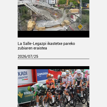
La Salle-Legazpi ikastetxe pareko
zubiaren eraistea
2026/07/25