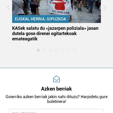
EUSKAL HERRIA, GIPUZKOA
KASek salatu du «jazarpen poliziala» jasan
Pa
dutela gose direnei ogitartekoak
da
emateagatik
«s
Azken berriak
Goierriko azken berriak jakin nahi dituzu? Harpidetu gure
buletinera!