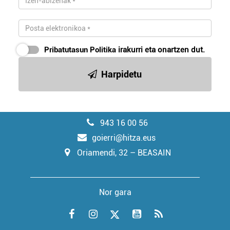
Pribatutasun Politika
irakurri eta onartzen dut.
Harpidetu
943 16 00 56
goierri@hitza.eus
Oriamendi, 32 – BEASAIN
Nor gara