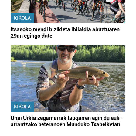
KIROLA
Itsasoko mendi bizikleta ibilaldia abuztuaren
29an egingo dute
KIROLA
Unai Urkia zegamarrak laugarren egin du euli-
arrantzako beteranoen Munduko Txapelketan