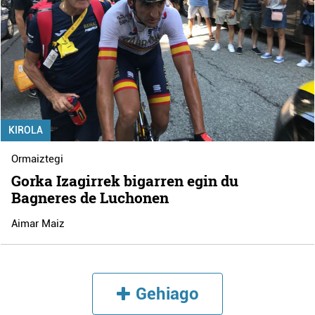
KIROLA
Ormaiztegi
Gorka Izagirrek bigarren egin du
Bagneres de Luchonen
Aimar Maiz
Gehiago