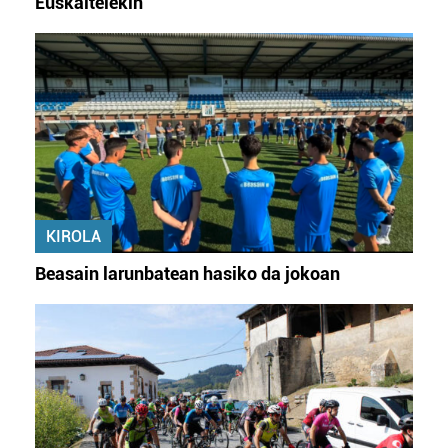
Euskaltelekin
KIROLA
Beasain larunbatean hasiko da jokoan