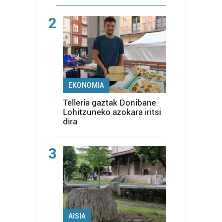
2
EKONOMIA
Telleria gaztak Donibane
Lohitzuneko azokara iritsi
dira
3
AISIA