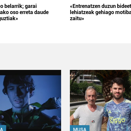
o belarrik; garai
«Entrenatzen duzun bidee
ako oso erreta daude
lehiatzeak gehiago motib
guztiak»
zaitu»
A
MUSA