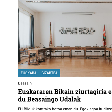
EUSKARA
GIZARTEA
Beasain
Euskararen Bikain ziurtagiria 
du Beasaingo Udalak
EH Bilduk kontrako botoa eman du. Egokiagoa iruditze