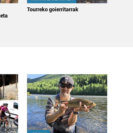
:
Tourreko goierritarrak
eta
k