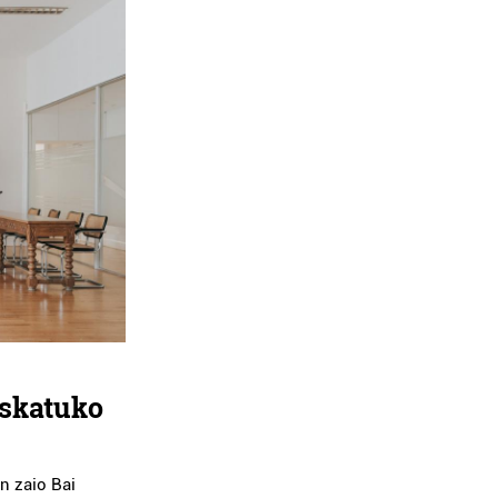
eskatuko
n zaio Bai