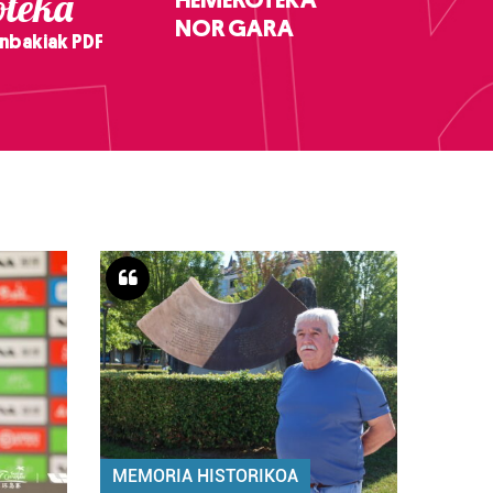
teka
NOR GARA
nbakiak PDF
MEMORIA HISTORIKOA