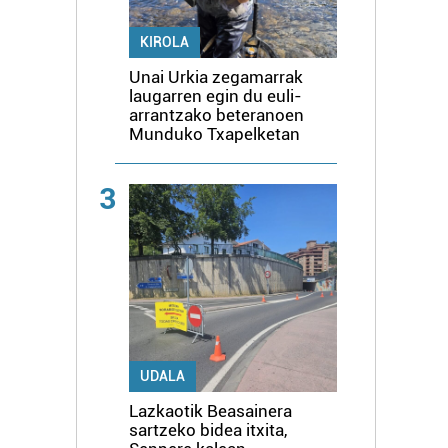
KIROLA
Unai Urkia zegamarrak
laugarren egin du euli-
arrantzako beteranoen
Munduko Txapelketan
3
UDALA
Lazkaotik Beasainera
sartzeko bidea itxita,