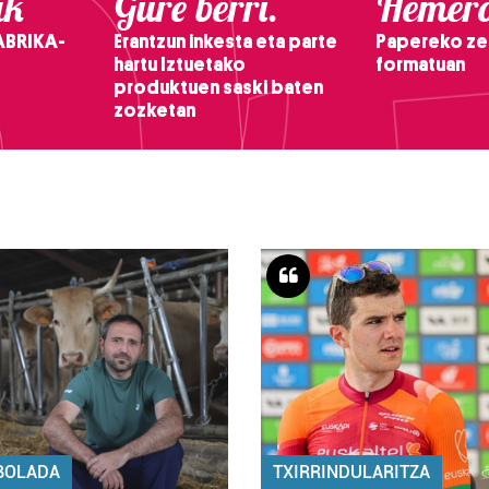
ak
Gure berri.
Hemero
ABRIKA-
Erantzun inkesta eta parte
Papereko ze
hartu Iztuetako
formatuan
produktuen saski baten
zozketan
BOLADA
TXIRRINDULARITZA