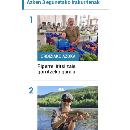
Azken 3 egunetako irakurrienak
1
ORDIZIAKO AZOKA
Piperrei iritsi zaie
gorritzeko garaia
2