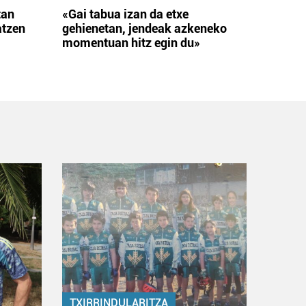
tan
«Gai tabua izan da etxe
atzen
gehienetan, jendeak azkeneko
momentuan hitz egin du»
TXIRRINDULARITZA