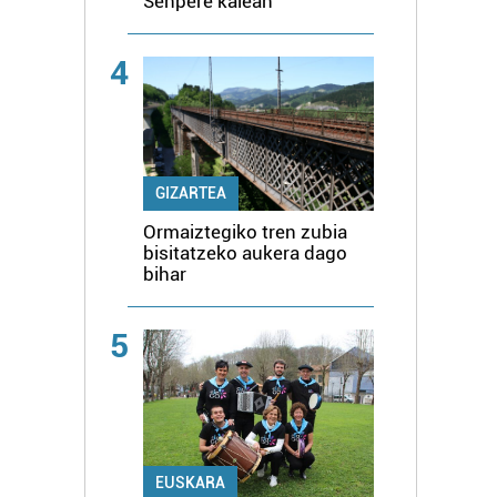
Senpere kalean
4
GIZARTEA
Ormaiztegiko tren zubia
bisitatzeko aukera dago
bihar
5
EUSKARA