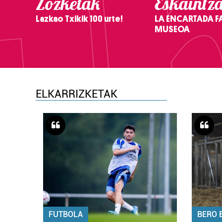
Zozketak
Eskaintz
Lazkao Txikik 100 urte!
LA ENCARTADA F
MUSEOA
ELKARRIZKETAK
FUTBOLA
BERO 