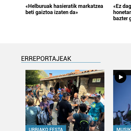
«Helburuak hasieratik markatzea
«Ez dag
beti gaiztoa izaten da»
honetar
bazter 
ERREPORTAJEAK
URBIAKO FESTA
MUSIK