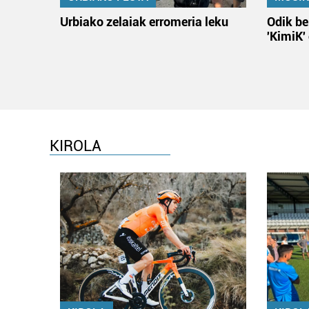
Urbiako zelaiak erromeria leku
Odik be
'KimiK'
KIROLA