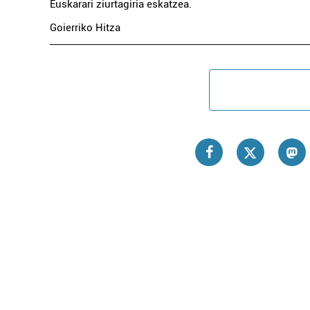
Euskarari ziurtagiria eskatzea.
Goierriko Hitza