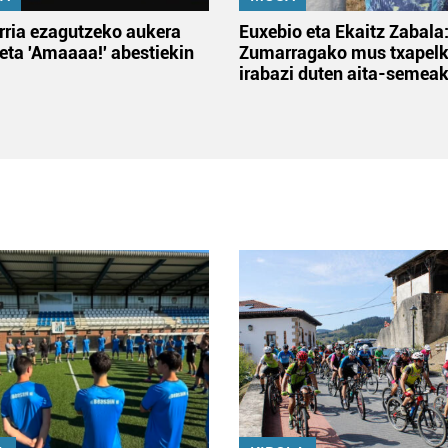
rria ezagutzeko aukera
Euxebio eta Ekaitz Zabala
 eta 'Amaaaa!' abestiekin
Zumarragako mus txapelk
irabazi duten aita-semea