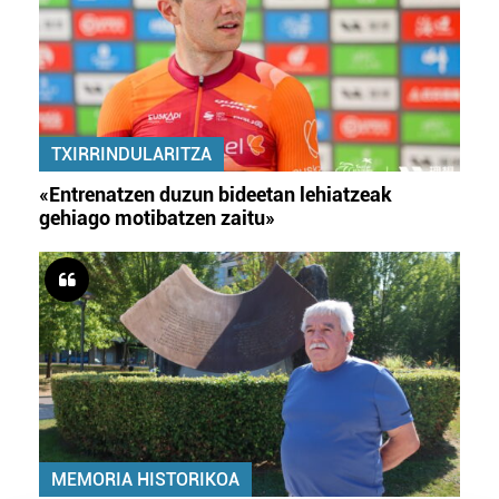
TXIRRINDULARITZA
«Entrenatzen duzun bideetan lehiatzeak
gehiago motibatzen zaitu»
MEMORIA HISTORIKOA