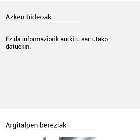
Azken bideoak
Ez da informaziorik aurkitu sartutako
datuekin.
Argitalpen bereziak