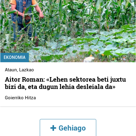
EKONOMIA
Ataun
,
Lazkao
Aitor Roman: «Lehen sektorea beti juxtu
bizi da, eta dugun lehia desleiala da»
Goierriko Hitza
Gehiago