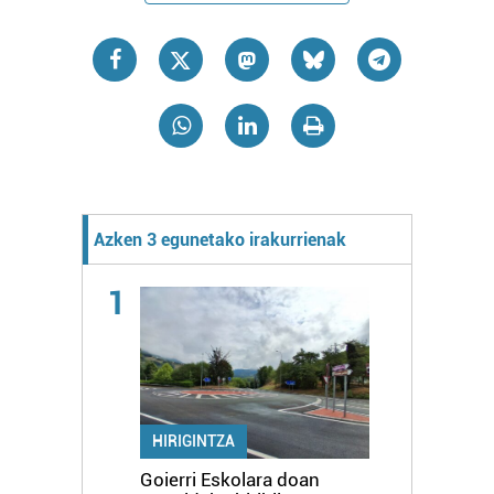
Azken 3 egunetako irakurrienak
1
HIRIGINTZA
Goierri Eskolara doan