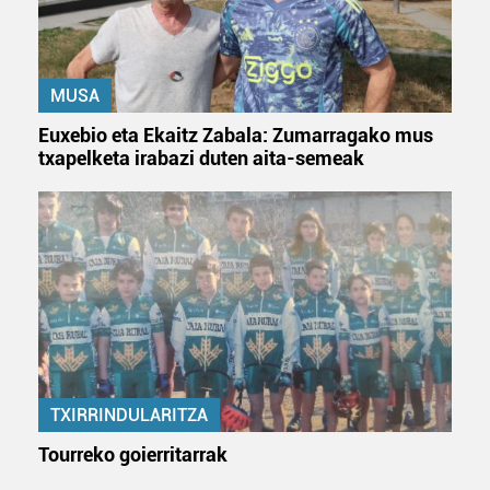
Lortu zure datu pertsonalak prozesatzeko moduari
buruzko informazio gehiago eta ezarri zure lehentasunak
datuen atalean. Edozein unetan alda edo ken dezakezu
MUSA
zure baimena Cookieen adierazpenean.
Euxebio eta Ekaitz Zabala: Zumarragako mus
txapelketa irabazi duten aita-semeak
Webgune honek cookie propioak eta hirugarrenen cookie-
fitxategiak erabiltzen ditu. Zure esperientzia eta
zerbitzuak hobetzeko asmoz, cookie teknologiaz
baliatzen gara. Ohar hau onartuz gero, teknologia hori
erabiltzeko baimen esplizitua ematen diguzu.
Gehiago
irakurri
TXIRRINDULARITZA
Tourreko goierritarrak