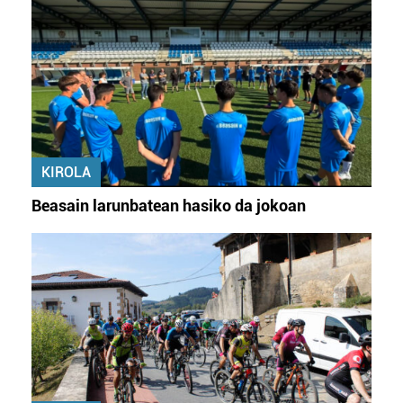
KIROLA
Beasain larunbatean hasiko da jokoan