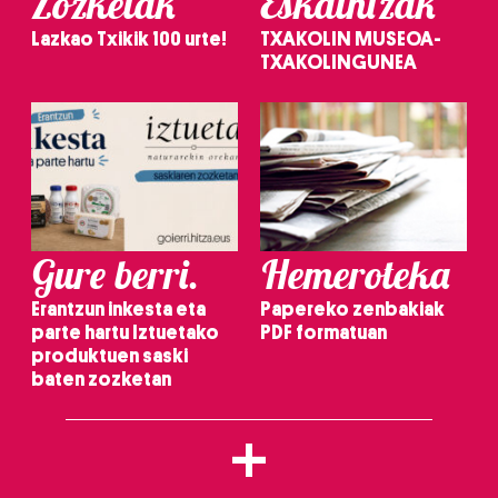
Zozketak
Eskaintzak
Lazkao Txikik 100 urte!
TXAKOLIN MUSEOA-
TXAKOLINGUNEA
Gure berri.
Hemeroteka
Erantzun inkesta eta
Papereko zenbakiak
parte hartu Iztuetako
PDF formatuan
produktuen saski
baten zozketan
+