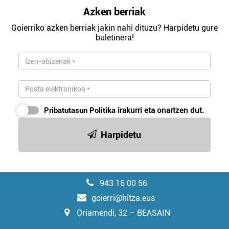
Azken berriak
Goierriko azken berriak jakin nahi dituzu? Harpidetu gure
buletinera!
Pribatutasun Politika
irakurri eta onartzen dut.
Harpidetu
943 16 00 56
goierri@hitza.eus
Oriamendi, 32 – BEASAIN