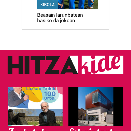
KIROLA
Beasain larunbatean
hasiko da jokoan