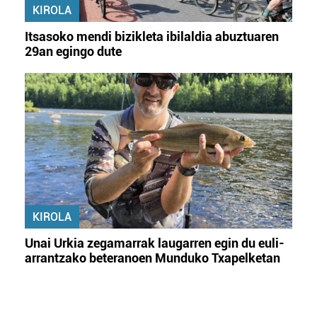
KIROLA
Itsasoko mendi bizikleta ibilaldia abuztuaren
29an egingo dute
KIROLA
Unai Urkia zegamarrak laugarren egin du euli-
arrantzako beteranoen Munduko Txapelketan