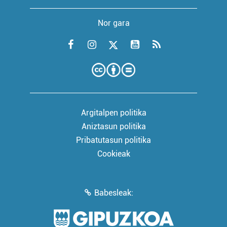
Nor gara
Argitalpen politika
Aniztasun politika
Pribatutasun politika
Cookieak
Babesleak: