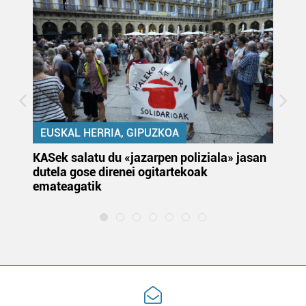
EUSKAL HERRIA, GIPUZKOA
KASek salatu du «jazarpen poliziala» jasan
Pa
dutela gose direnei ogitartekoak
da
emateagatik
«s