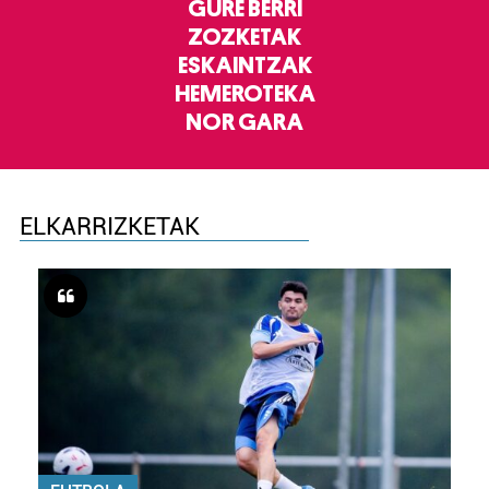
GURE BERRI
ZOZKETAK
ESKAINTZAK
HEMEROTEKA
NOR GARA
ELKARRIZKETAK