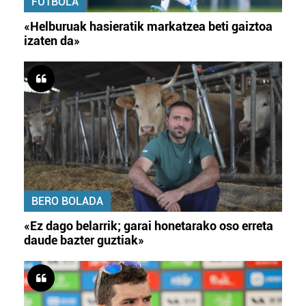
FUTBOLA
«Helburuak hasieratik markatzea beti gaiztoa
izaten da»
BERO BOLADA
«Ez dago belarrik; garai honetarako oso erreta
daude bazter guztiak»