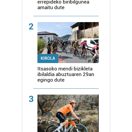
errepideko biribilgunea
amaitu dute
2
KIROLA
Itsasoko mendi bizikleta
ibilaldia abuztuaren 29an
egingo dute
3