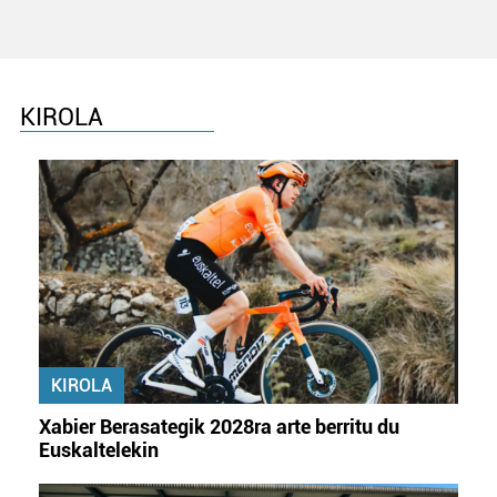
KIROLA
KIROLA
Xabier Berasategik 2028ra arte berritu du
Euskaltelekin