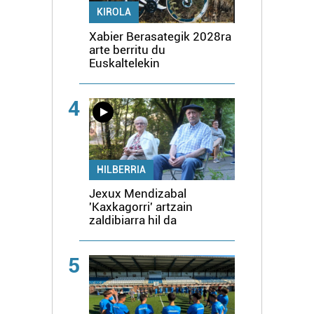
KIROLA
Xabier Berasategik 2028ra
arte berritu du
Euskaltelekin
4
HILBERRIA
Jexux Mendizabal
'Kaxkagorri' artzain
zaldibiarra hil da
5