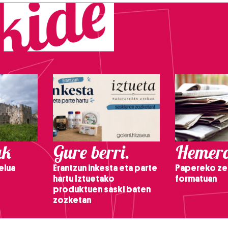
ak
Gure berri.
Hemero
elua
Erantzun inkesta eta parte
Papereko ze
hartu Iztuetako
formatuan
produktuen saski baten
zozketan