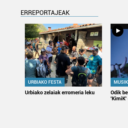
ERREPORTAJEAK
URBIAKO FESTA
MUSIK
Urbiako zelaiak erromeria leku
Odik be
'KimiK'