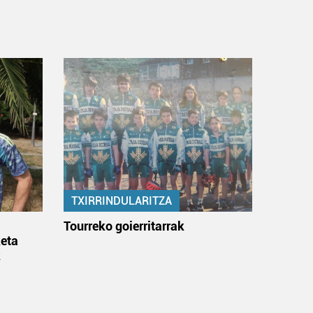
TXIRRINDULARITZA
:
Tourreko goierritarrak
eta
k