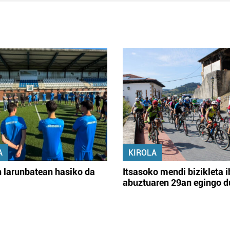
A
KIROLA
 larunbatean hasiko da
Itsasoko mendi bizikleta i
abuztuaren 29an egingo d