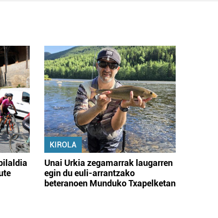
KIROLA
bilaldia
Unai Urkia zegamarrak laugarren
ute
egin du euli-arrantzako
beteranoen Munduko Txapelketan