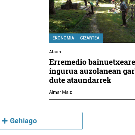
EKONOMIA
GIZARTEA
Ataun
Erremedio bainuetxear
ingurua auzolanean gar
dute ataundarrek
Aimar Maiz
Gehiago