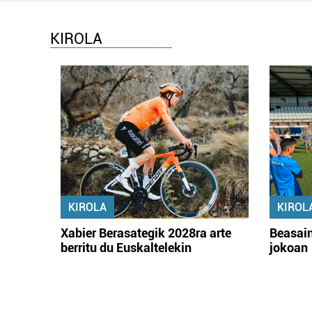
KIROLA
KIROLA
KIROL
Xabier Berasategik 2028ra arte
Beasain
berritu du Euskaltelekin
jokoan