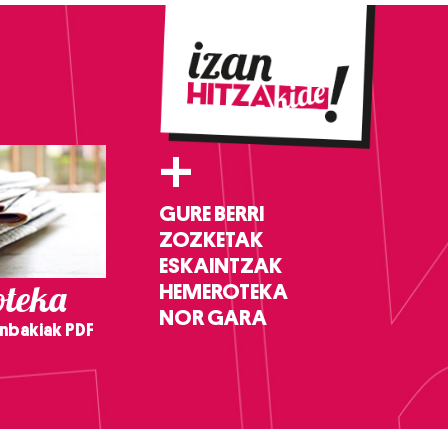
+
GURE BERRI
ZOZKETAK
ESKAINTZAK
teka
HEMEROTEKA
NOR GARA
nbakiak PDF