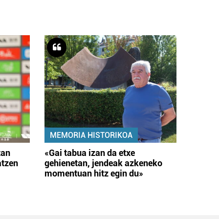
MEMORIA HISTORIKOA
tan
«Gai tabua izan da etxe
atzen
gehienetan, jendeak azkeneko
momentuan hitz egin du»