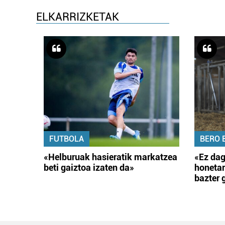
ELKARRIZKETAK
FUTBOLA
BERO 
«Helburuak hasieratik markatzea
«Ez dag
beti gaiztoa izaten da»
honetar
bazter 