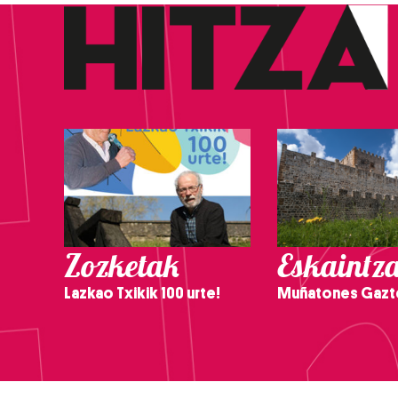
Zozketak
Eskaintz
Lazkao Txikik 100 urte!
Muñatones Gazt