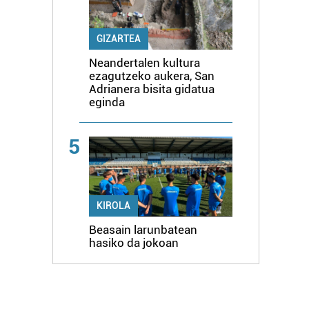
GIZARTEA
Neandertalen kultura
ezagutzeko aukera, San
Adrianera bisita gidatua
eginda
5
KIROLA
Beasain larunbatean
hasiko da jokoan