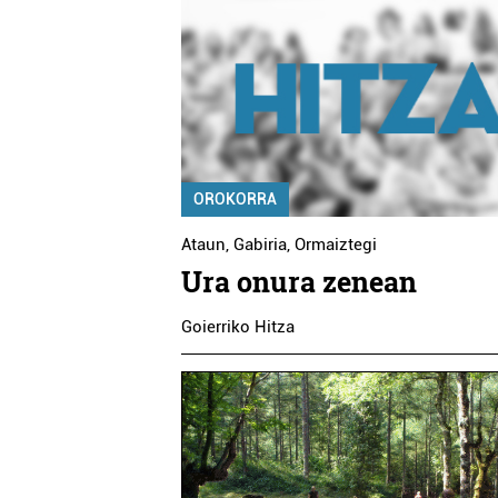
OROKORRA
Ataun
,
Gabiria
,
Ormaiztegi
Ura onura zenean
Goierriko Hitza