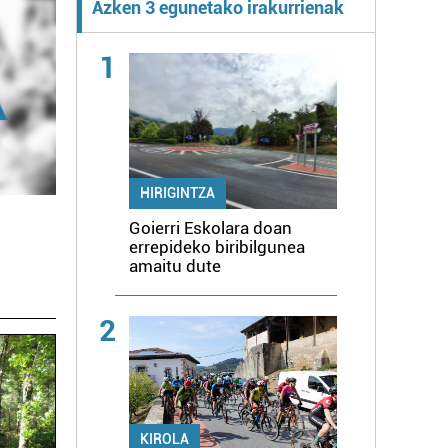
Azken 3 egunetako irakurrienak
1
HIRIGINTZA
Goierri Eskolara doan
errepideko biribilgunea
amaitu dute
2
KIROLA