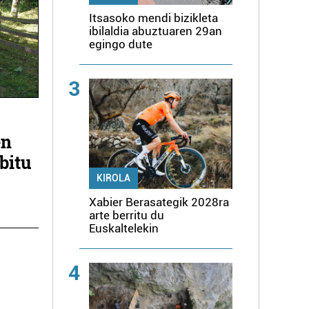
Itsasoko mendi bizikleta
ibilaldia abuztuaren 29an
egingo dute
3
en
bitu
KIROLA
Xabier Berasategik 2028ra
arte berritu du
Euskaltelekin
4