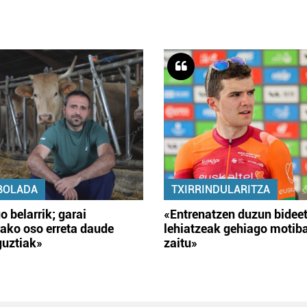
BOLADA
TXIRRINDULARITZA
o belarrik; garai
«Entrenatzen duzun bidee
ako oso erreta daude
lehiatzeak gehiago motib
guztiak»
zaitu»