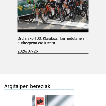
Ordiziako 103. Klasikoa. Txirrindularien
aurkezpena eta irteera
2026/07/25
Argitalpen bereziak