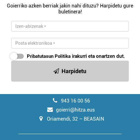
Goierriko azken berriak jakin nahi dituzu? Harpidetu gure
buletinera!
Pribatutasun Politika
irakurri eta onartzen dut.
Harpidetu
943 16 00 56
goierri@hitza.eus
Oriamendi, 32 – BEASAIN