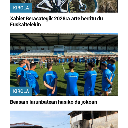
erabiltzeko baimen esplizitua ematen diguzu.
Gehiago
KIROLA
irakurri
Xabier Berasategik 2028ra arte berritu du
Euskaltelekin
KIROLA
Beasain larunbatean hasiko da jokoan