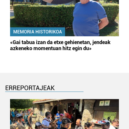
MEMORIA HISTORIKOA
«Gai tabua izan da etxe gehienetan, jendeak
azkeneko momentuan hitz egin du»
ERREPORTAJEAK