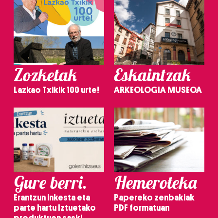
Zozketak
Eskaintzak
Lazkao Txikik 100 urte!
ARKEOLOGIA MUSEOA
Gure berri.
Hemeroteka
Erantzun inkesta eta
Papereko zenbakiak
parte hartu Iztuetako
PDF formatuan