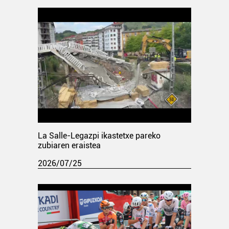
La Salle-Legazpi ikastetxe pareko
zubiaren eraistea
2026/07/25