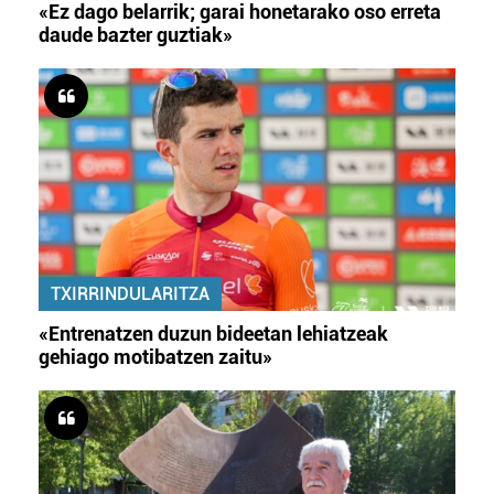
«Ez dago belarrik; garai honetarako oso erreta
daude bazter guztiak»
TXIRRINDULARITZA
«Entrenatzen duzun bideetan lehiatzeak
gehiago motibatzen zaitu»