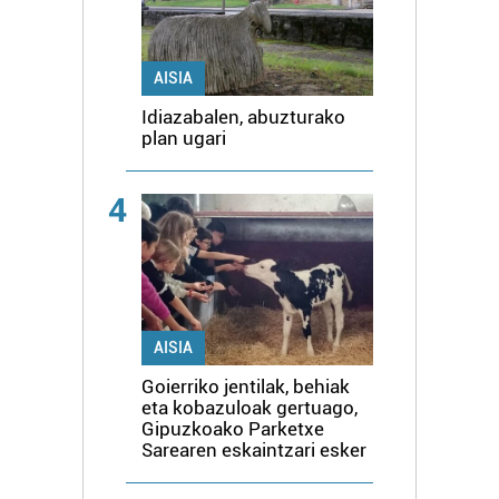
AISIA
Idiazabalen, abuzturako
plan ugari
4
AISIA
Goierriko jentilak, behiak
eta kobazuloak gertuago,
Gipuzkoako Parketxe
Sarearen eskaintzari esker