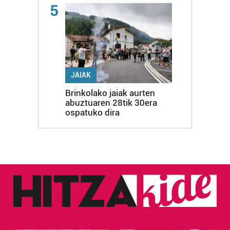
5
JAIAK
Brinkolako jaiak aurten
abuztuaren 28tik 30era
ospatuko dira