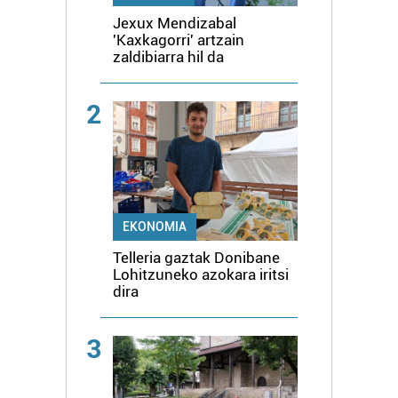
Jexux Mendizabal
'Kaxkagorri' artzain
zaldibiarra hil da
2
EKONOMIA
Telleria gaztak Donibane
Lohitzuneko azokara iritsi
dira
3