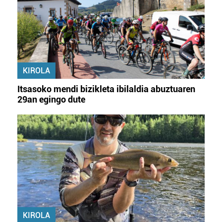
KIROLA
Itsasoko mendi bizikleta ibilaldia abuztuaren
29an egingo dute
KIROLA