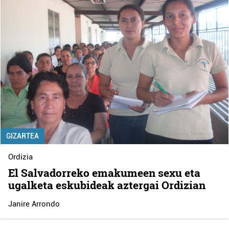
GIZARTEA
Ordizia
El Salvadorreko emakumeen sexu eta
ugalketa eskubideak aztergai Ordizian
Janire Arrondo