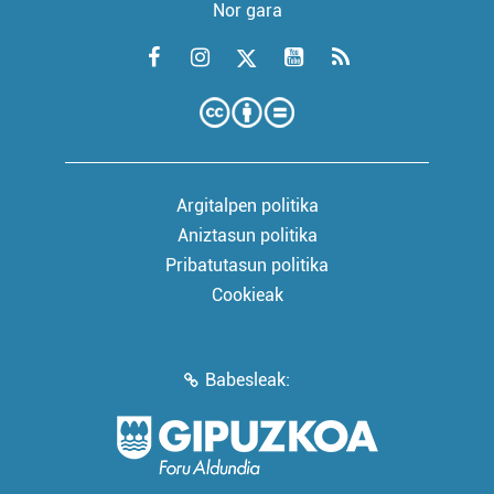
Nor gara
Argitalpen politika
Aniztasun politika
Pribatutasun politika
Cookieak
Babesleak: