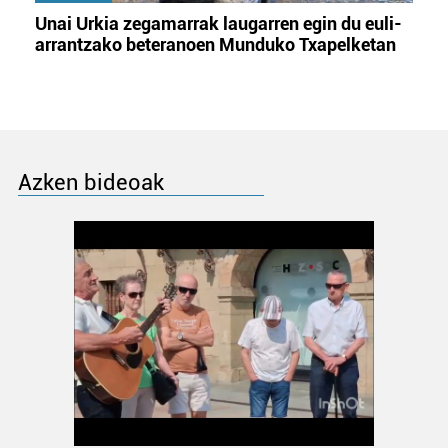
Unai Urkia zegamarrak laugarren egin du euli-
arrantzako beteranoen Munduko Txapelketan
Azken bideoak