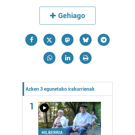
Gehiago
Azken 3 egunetako irakurrienak
1
HILBERRIA