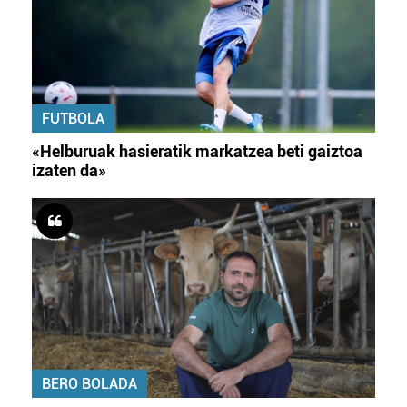
FUTBOLA
«Helburuak hasieratik markatzea beti gaiztoa
izaten da»
BERO BOLADA