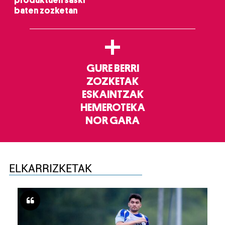
produktuen saski
baten zozketan
+
GURE BERRI
ZOZKETAK
ESKAINTZAK
HEMEROTEKA
NOR GARA
ELKARRIZKETAK