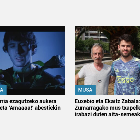
A
MUSA
rria ezagutzeko aukera
Euxebio eta Ekaitz Zabala
 eta 'Amaaaa!' abestiekin
Zumarragako mus txapelk
irabazi duten aita-semea