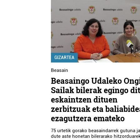
GIZARTEA
Beasain
Beasaingo Udaleko Ong
Sailak bilerak egingo di
eskaintzen dituen
zerbitzuak eta baliabid
ezagutzera emateko
75 urtetik gorako beasaindarrek gutuna j
dute aste honetan bilerarako hitzorduarek