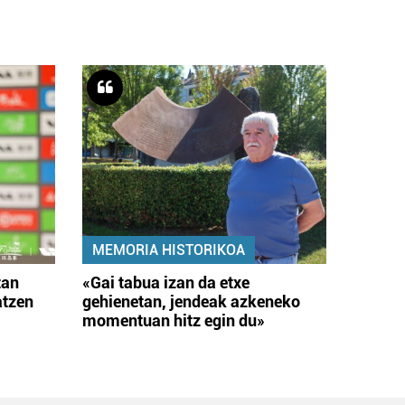
MEMORIA HISTORIKOA
tan
«Gai tabua izan da etxe
atzen
gehienetan, jendeak azkeneko
momentuan hitz egin du»