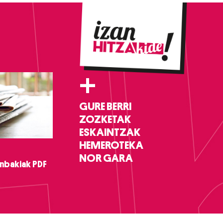
+
GURE BERRI
ZOZKETAK
ESKAINTZAK
HEMEROTEKA
NOR GARA
nbakiak PDF