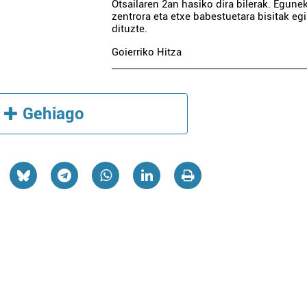
Otsailaren 2an hasiko dira bilerak. Egune
zentrora eta etxe babestuetara bisitak eg
dituzte.
Goierriko Hitza
Gehiago