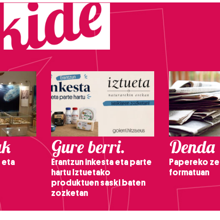
ak
Gure berri.
Denda
 eta
Erantzun inkesta eta parte
Papereko ze
hartu Iztuetako
formatuan
produktuen saski baten
zozketan