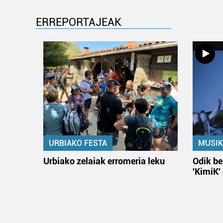
ERREPORTAJEAK
URBIAKO FESTA
MUSIK
Urbiako zelaiak erromeria leku
Odik be
'KimiK'