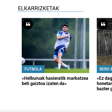
ELKARRIZKETAK
FUTBOLA
BERO 
«Helburuak hasieratik markatzea
«Ez dag
beti gaiztoa izaten da»
honetar
bazter 