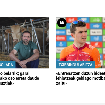
BOLADA
TXIRRINDULARITZA
o belarrik; garai
«Entrenatzen duzun bidee
ako oso erreta daude
lehiatzeak gehiago motib
guztiak»
zaitu»