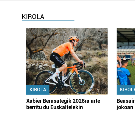
KIROLA
KIROLA
KIROL
Xabier Berasategik 2028ra arte
Beasain
berritu du Euskaltelekin
jokoan