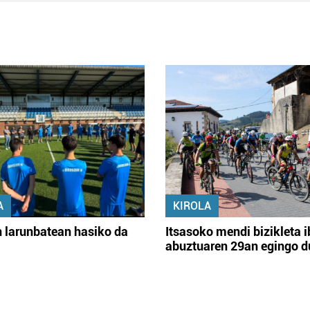
A
KIROLA
 larunbatean hasiko da
Itsasoko mendi bizikleta i
abuztuaren 29an egingo d