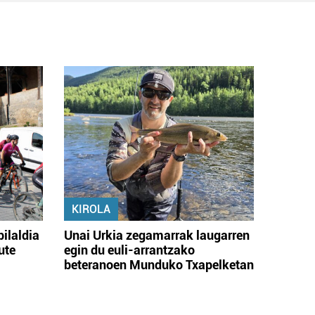
KIROLA
bilaldia
Unai Urkia zegamarrak laugarren
ute
egin du euli-arrantzako
beteranoen Munduko Txapelketan