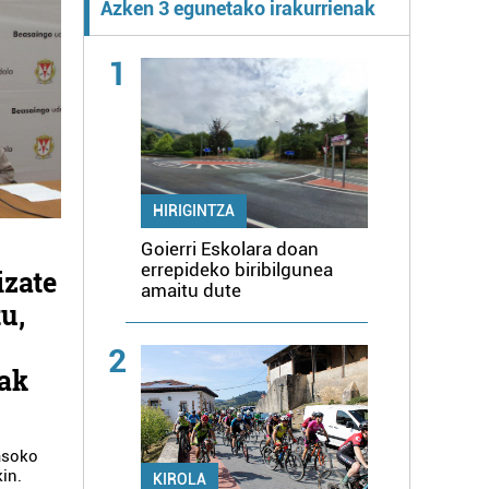
Azken 3 egunetako irakurrienak
1
HIRIGINTZA
Goierri Eskolara doan
errepideko biribilgunea
izate
amaitu dute
tu,
2
eak
asoko
in.
KIROLA