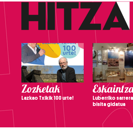
Zozketak
Eskaintz
Lazkao Txikik 100 urte!
Luberriko sarrera
bisita gidatua