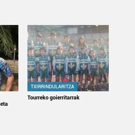
TXIRRINDULARITZA
:
Tourreko goierritarrak
eta
k