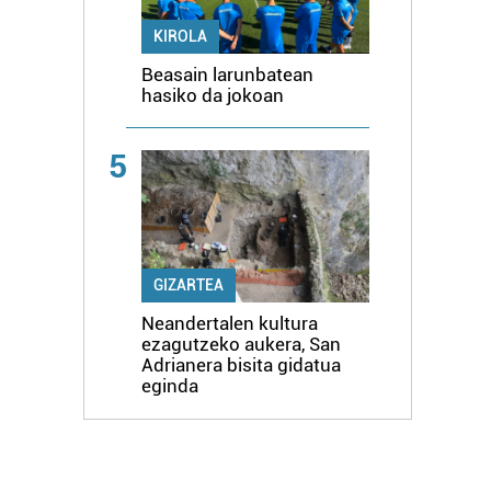
KIROLA
Beasain larunbatean
hasiko da jokoan
5
GIZARTEA
Neandertalen kultura
ezagutzeko aukera, San
Adrianera bisita gidatua
eginda