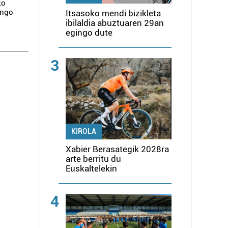
ko
ingo
Itsasoko mendi bizikleta
ibilaldia abuztuaren 29an
egingo dute
3
KIROLA
Xabier Berasategik 2028ra
arte berritu du
Euskaltelekin
4