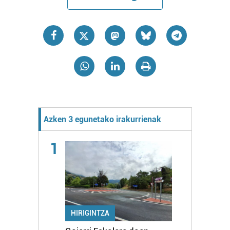
Azken 3 egunetako irakurrienak
1
HIRIGINTZA