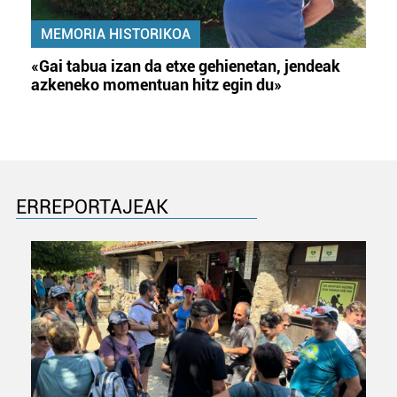
MEMORIA HISTORIKOA
«Gai tabua izan da etxe gehienetan, jendeak
azkeneko momentuan hitz egin du»
ERREPORTAJEAK