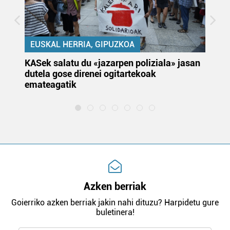
EUSKAL HERRIA, GIPUZKOA
KASek salatu du «jazarpen poliziala» jasan
Pa
dutela gose direnei ogitartekoak
da
emateagatik
«s
Azken berriak
Goierriko azken berriak jakin nahi dituzu? Harpidetu gure
buletinera!