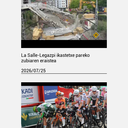
La Salle-Legazpi ikastetxe pareko
zubiaren eraistea
2026/07/25