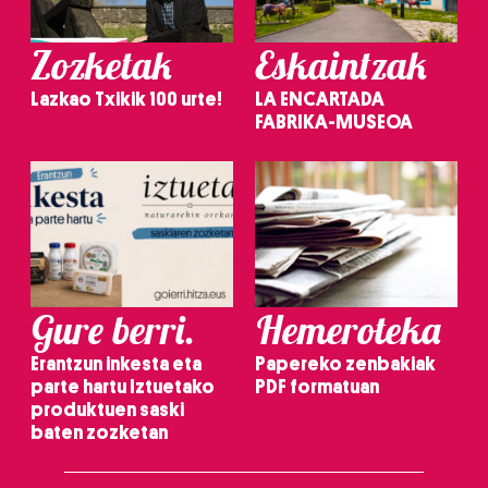
Zozketak
Eskaintzak
Lazkao Txikik 100 urte!
LA ENCARTADA
FABRIKA-MUSEOA
Gure berri.
Hemeroteka
Erantzun inkesta eta
Papereko zenbakiak
parte hartu Iztuetako
PDF formatuan
produktuen saski
baten zozketan