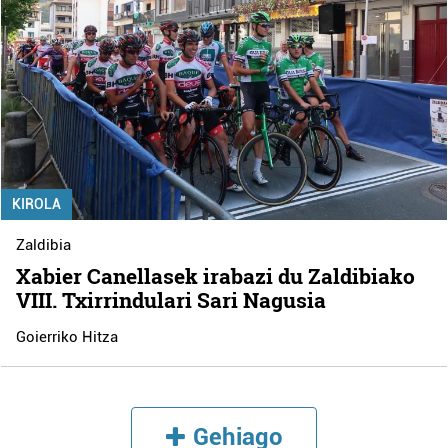
KIROLA
Zaldibia
Xabier Canellasek irabazi du Zaldibiako
VIII. Txirrindulari Sari Nagusia
Goierriko Hitza
Gehiago