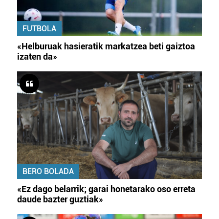
FUTBOLA
«Helburuak hasieratik markatzea beti gaiztoa
izaten da»
BERO BOLADA
«Ez dago belarrik; garai honetarako oso erreta
daude bazter guztiak»