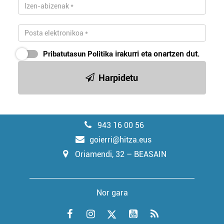
Pribatutasun Politika
irakurri eta onartzen dut.
Harpidetu
943 16 00 56
goierri@hitza.eus
Oriamendi, 32 – BEASAIN
Nor gara