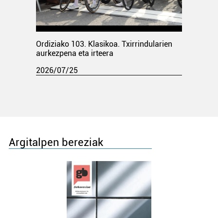
Ordiziako 103. Klasikoa. Txirrindularien
aurkezpena eta irteera
2026/07/25
Argitalpen bereziak