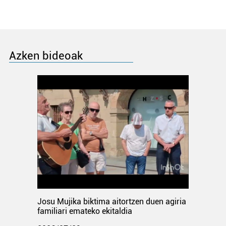
Azken bideoak
Josu Mujika biktima aitortzen duen agiria
familiari emateko ekitaldia