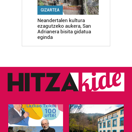
GIZARTEA
Neandertalen kultura
ezagutzeko aukera, San
Adrianera bisita gidatua
eginda