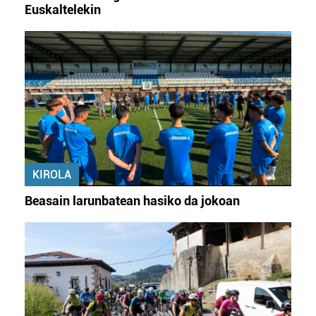
Euskaltelekin
KIROLA
Beasain larunbatean hasiko da jokoan