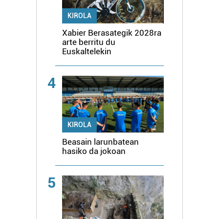
KIROLA
Xabier Berasategik 2028ra
arte berritu du
Euskaltelekin
4
KIROLA
Beasain larunbatean
hasiko da jokoan
5