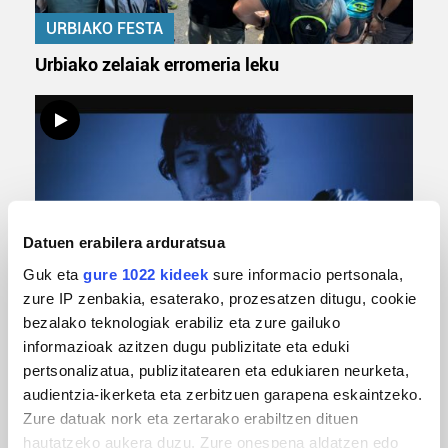
URBIAKO FESTA
Urbiako zelaiak erromeria leku
Datuen erabilera arduratsua
Guk eta
gure 1022 kideek
sure informacio pertsonala,
zure IP zenbakia, esaterako, prozesatzen ditugu, cookie
MUSIKA
bezalako teknologiak erabiliz eta zure gailuko
Odik berria ezagutzeko aukera 'KimiK' eta
informazioak azitzen dugu publizitate eta eduki
'Amaaaa!' abestiekin
pertsonalizatua, publizitatearen eta edukiaren neurketa,
audientzia-ikerketa eta zerbitzuen garapena eskaintzeko.
Zure datuak nork eta zertarako erabiltzen dituen
hautatzeko aukera duzu. Zure onespena aldatzen edo