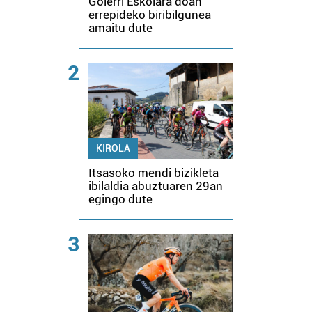
Goierri Eskolara doan
errepideko biribilgunea
amaitu dute
2
KIROLA
Itsasoko mendi bizikleta
ibilaldia abuztuaren 29an
egingo dute
3