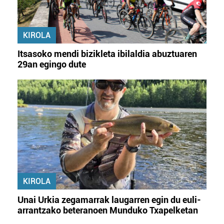
KIROLA
Itsasoko mendi bizikleta ibilaldia abuztuaren
29an egingo dute
KIROLA
Unai Urkia zegamarrak laugarren egin du euli-
arrantzako beteranoen Munduko Txapelketan