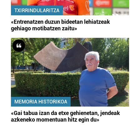
TXIRRINDULARITZA
«Entrenatzen duzun bideetan lehiatzeak
gehiago motibatzen zaitu»
MEMORIA HISTORIKOA
«Gai tabua izan da etxe gehienetan, jendeak
azkeneko momentuan hitz egin du»