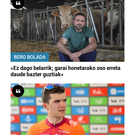
BERO BOLADA
«Ez dago belarrik; garai honetarako oso erreta
daude bazter guztiak»