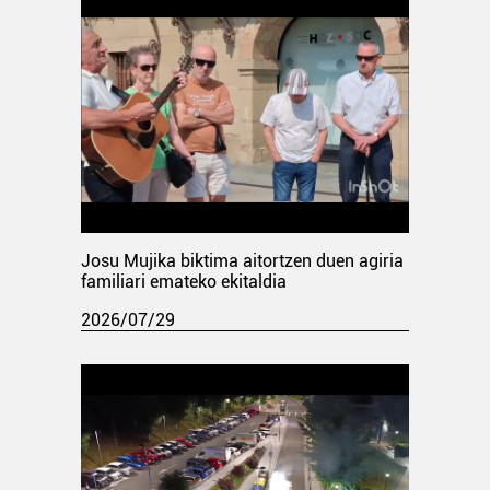
Josu Mujika biktima aitortzen duen agiria
familiari emateko ekitaldia
2026/07/29