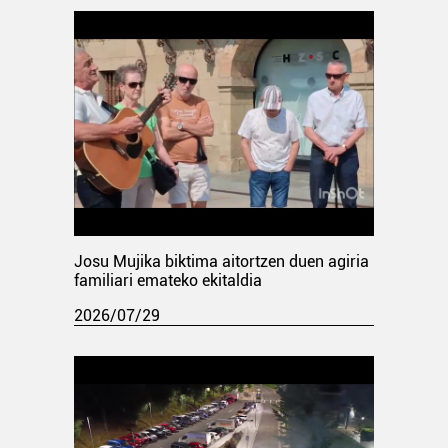
Josu Mujika biktima aitortzen duen agiria
familiari emateko ekitaldia
2026/07/29