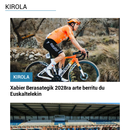
KIROLA
Webgune honek cookie propioak eta hirugarrenen cookie-
fitxategiak erabiltzen ditu. Zure esperientzia eta
zerbitzuak hobetzeko asmoz, cookie teknologiaz
baliatzen gara. Ohar hau onartuz gero, teknologia hori
erabiltzeko baimen esplizitua ematen diguzu.
Gehiago
irakurri
KIROLA
Xabier Berasategik 2028ra arte berritu du
Euskaltelekin