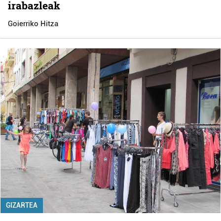
irabazleak
Goierriko Hitza
GIZARTEA