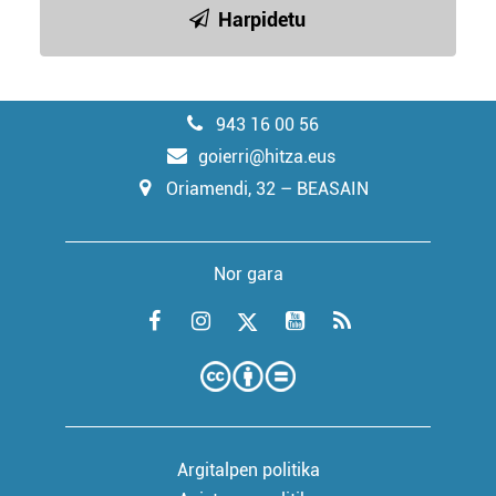
Harpidetu
943 16 00 56
goierri@hitza.eus
Oriamendi, 32 – BEASAIN
Nor gara
Argitalpen politika