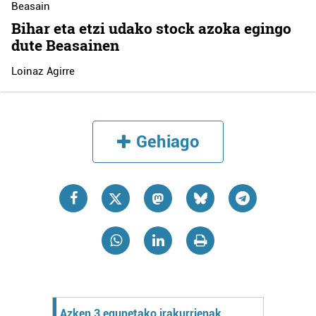
Beasain
Bihar eta etzi udako stock azoka egingo
dute Beasainen
Loinaz Agirre
Gehiago
Azken 3 egunetako irakurrienak