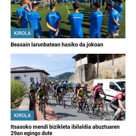
KIROLA
Beasain larunbatean hasiko da jokoan
KIROLA
Itsasoko mendi bizikleta ibilaldia abuztuaren
29an egingo dute