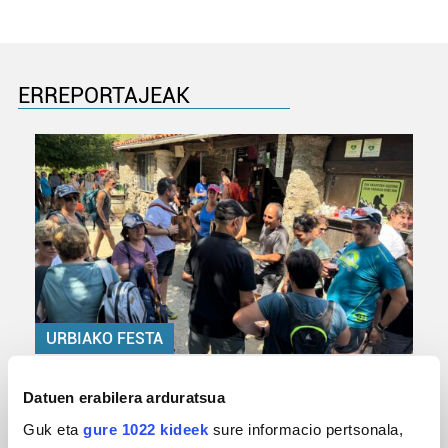
ERREPORTAJEAK
URBIAKO FESTA
Urbiako zelaiak erromeria leku
Datuen erabilera arduratsua
Guk eta
gure 1022 kideek
sure informacio pertsonala,