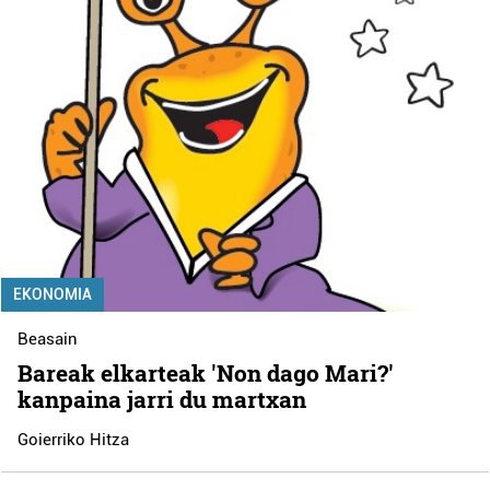
EKONOMIA
Beasain
Bareak elkarteak 'Non dago Mari?'
kanpaina jarri du martxan
Goierriko Hitza