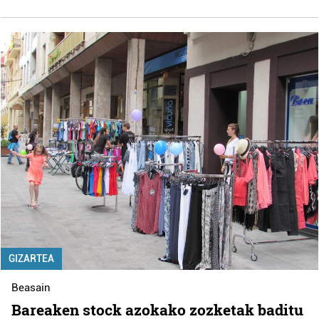
GIZARTEA
Beasain
Bareaken stock azokako zozketak baditu