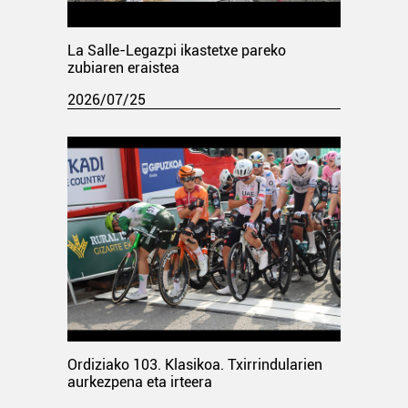
La Salle-Legazpi ikastetxe pareko
zubiaren eraistea
2026/07/25
Ordiziako 103. Klasikoa. Txirrindularien
aurkezpena eta irteera