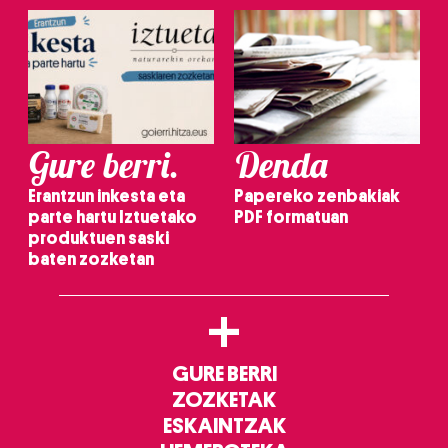
Gure berri.
Denda
Erantzun inkesta eta
Papereko zenbakiak
parte hartu Iztuetako
PDF formatuan
produktuen saski
baten zozketan
+
GURE BERRI
ZOZKETAK
ESKAINTZAK