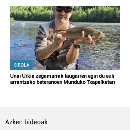
KIROLA
Unai Urkia zegamarrak laugarren egin du euli-
arrantzako beteranoen Munduko Txapelketan
Azken bideoak