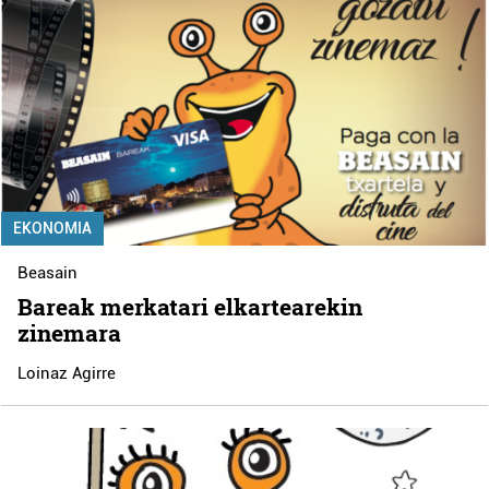
EKONOMIA
Beasain
Bareak merkatari elkartearekin
zinemara
Loinaz Agirre