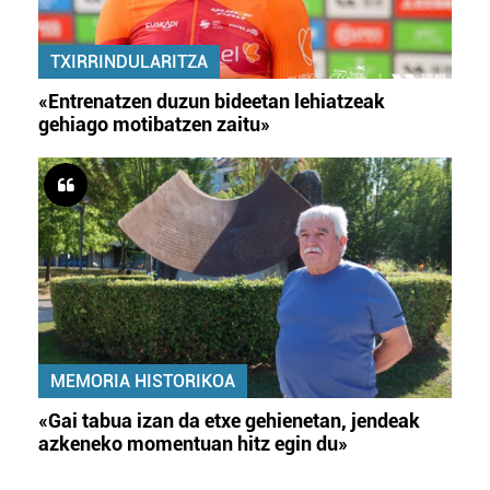
TXIRRINDULARITZA
«Entrenatzen duzun bideetan lehiatzeak
gehiago motibatzen zaitu»
MEMORIA HISTORIKOA
«Gai tabua izan da etxe gehienetan, jendeak
azkeneko momentuan hitz egin du»