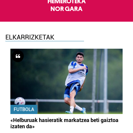
HEMEROTEKA
NOR GARA
ELKARRIZKETAK
FUTBOLA
«Helburuak hasieratik markatzea beti gaiztoa
izaten da»