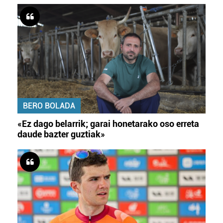
BERO BOLADA
«Ez dago belarrik; garai honetarako oso erreta
daude bazter guztiak»