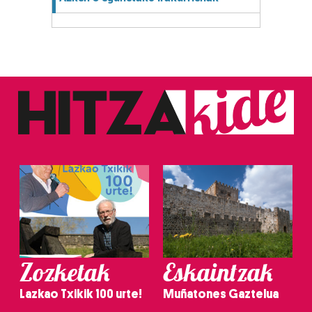
Zozketak
Eskaintzak
Lazkao Txikik 100 urte!
Muñatones Gaztelua