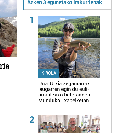
Azken 3 egunetako irakurrienak
1
ria
KIROLA
Unai Urkia zegamarrak
laugarren egin du euli-
arrantzako beteranoen
Munduko Txapelketan
2