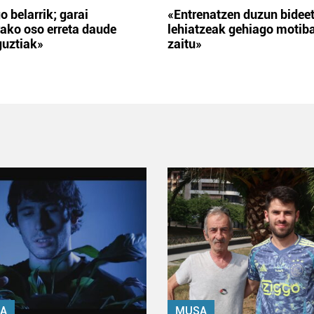
o belarrik; garai
«Entrenatzen duzun bidee
ako oso erreta daude
lehiatzeak gehiago motib
guztiak»
zaitu»
A
MUSA