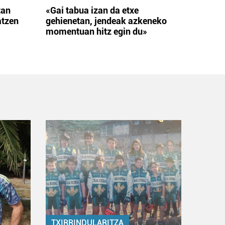
tan
«Gai tabua izan da etxe
atzen
gehienetan, jendeak azkeneko
momentuan hitz egin du»
TXIRRINDULARITZA