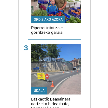
ORDIZIAKO AZOKA
Piperrei iritsi zaie
gorritzeko garaia
3
UDALA
Lazkaotik Beasainera
sartzeko bidea itxita,