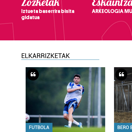
Zozketak
Eskaintz
Iztueta baserrira bisita
ARKEOLOGIA M
gidatua
ELKARRIZKETAK
FUTBOLA
BERO 