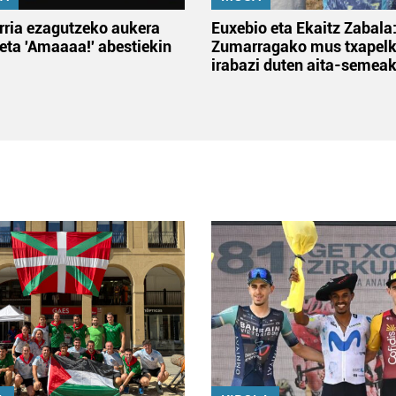
rria ezagutzeko aukera
Euxebio eta Ekaitz Zabala
 eta 'Amaaaa!' abestiekin
Zumarragako mus txapelk
irabazi duten aita-semea