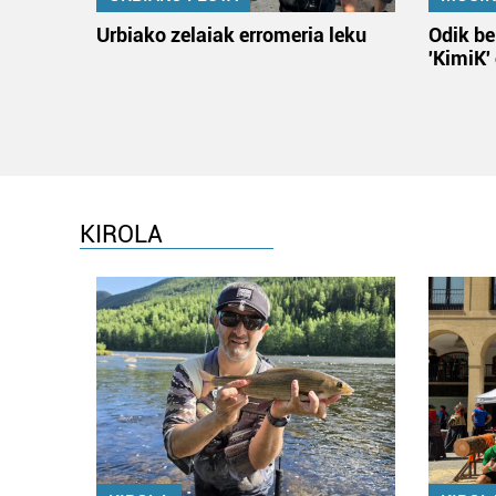
Urbiako zelaiak erromeria leku
Odik be
'KimiK'
KIROLA