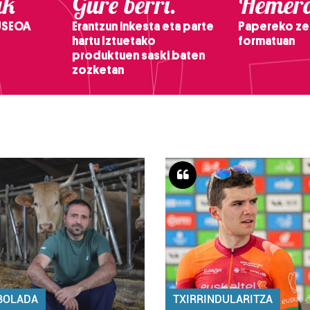
ak
Gure berri.
Hemero
USEOA
Erantzun inkesta eta parte
Papereko ze
hartu Iztuetako
formatuan
produktuen saski baten
zozketan
BOLADA
TXIRRINDULARITZA