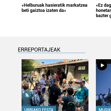
«Helburuak hasieratik markatzea
«Ez dag
beti gaiztoa izaten da»
honetar
bazter 
ERREPORTAJEAK
URBIAKO FESTA
MUSIK