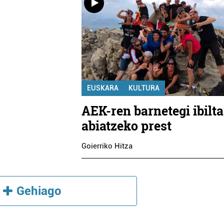
EUSKARA
KULTURA
AEK-ren barnetegi ibilta
abiatzeko prest
Goierriko Hitza
Gehiago