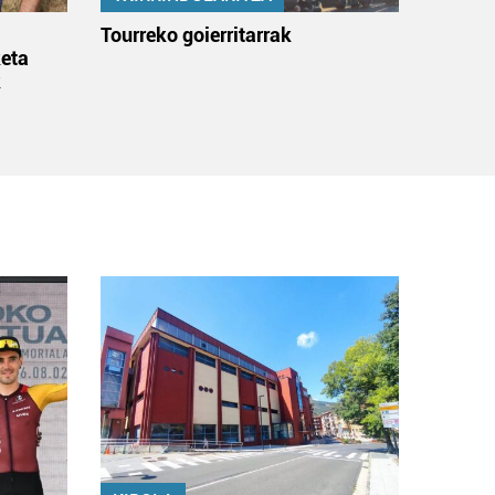
:
Tourreko goierritarrak
eta
k