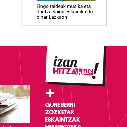
Eingo taldeak musika eta
dantza saioa eskainiko du
bihar Lazkaon
+
GURE BERRI
ZOZKETAK
ESKAINTZAK
HEMEROTEKA