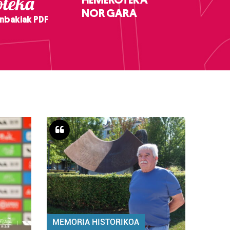
teka
NOR GARA
nbakiak PDF
MEMORIA HISTORIKOA