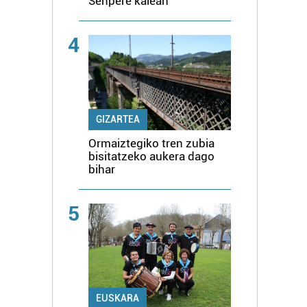
Senpere kalean
4
GIZARTEA
Ormaiztegiko tren zubia
bisitatzeko aukera dago
bihar
5
EUSKARA