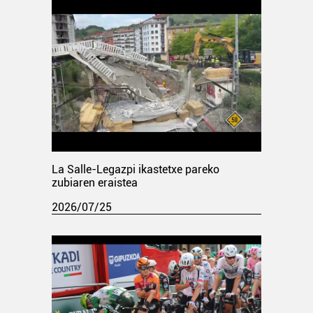
La Salle-Legazpi ikastetxe pareko
zubiaren eraistea
2026/07/25