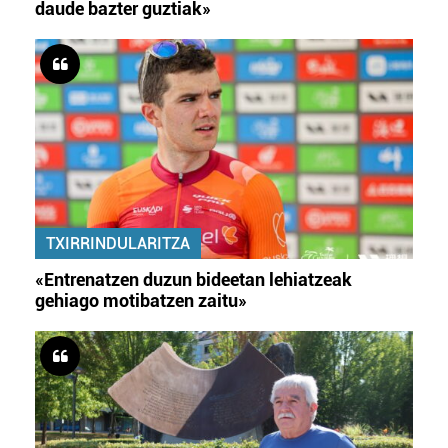
daude bazter guztiak»
TXIRRINDULARITZA
«Entrenatzen duzun bideetan lehiatzeak
gehiago motibatzen zaitu»