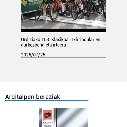
Ordiziako 103. Klasikoa. Txirrindularien
aurkezpena eta irteera
2026/07/25
Argitalpen bereziak