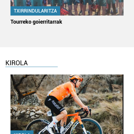
produktuak garatzeko. Zure datuak nork eta zertarako
erabiltzen dituen hauta dezakezu.
TXIRRINDULARITZA
Tourreko goierritarrak
Bazkide batzuek ez dizute baimenik eskatzen, eta beren
interes komertzial legitimoetan babesten dira. Ikusi gure
bazkideen zerrenda, beren ustez zein helburutarako
duten interes legitimoa eta horren aurka nola egin
dezakezun ikusteko.
KIROLA
Lortu zure datu pertsonalak prozesatzeko moduari
buruzko informazio gehiago eta ezarri zure lehentasunak
datuen atalean. Edozein unetan alda edo ken dezakezu
zure baimena Cookieen adierazpenean.
Webgune honek cookie propioak eta hirugarrenen cookie-
fitxategiak erabiltzen ditu. Zure esperientzia eta
zerbitzuak hobetzeko asmoz, cookie teknologiaz
baliatzen gara. Ohar hau onartuz gero, teknologia hori
erabiltzeko baimen esplizitua ematen diguzu.
Gehiago