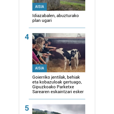
AISIA
Idiazabalen, abuzturako
plan ugari
4
AISIA
Goierriko jentilak, behiak
eta kobazuloak gertuago,
Gipuzkoako Parketxe
Sarearen eskaintzari esker
5