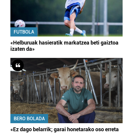
FUTBOLA
«Helburuak hasieratik markatzea beti gaiztoa
izaten da»
BERO BOLADA
«Ez dago belarrik; garai honetarako oso erreta