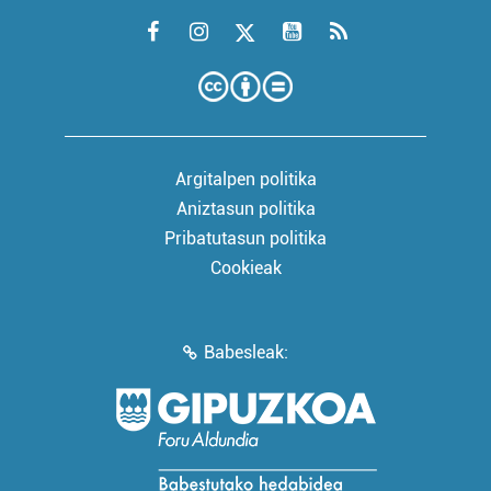
Argitalpen politika
Aniztasun politika
Pribatutasun politika
Cookieak
Babesleak: