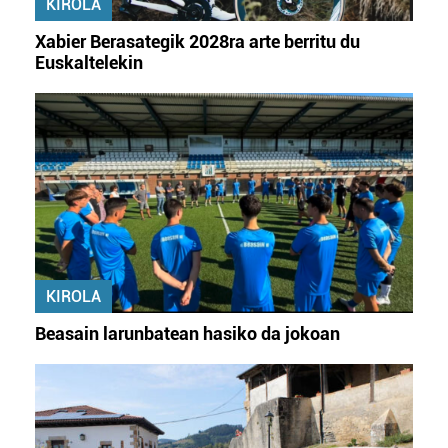
KIROLA
irakurri
Xabier Berasategik 2028ra arte berritu du
Euskaltelekin
KIROLA
Beasain larunbatean hasiko da jokoan