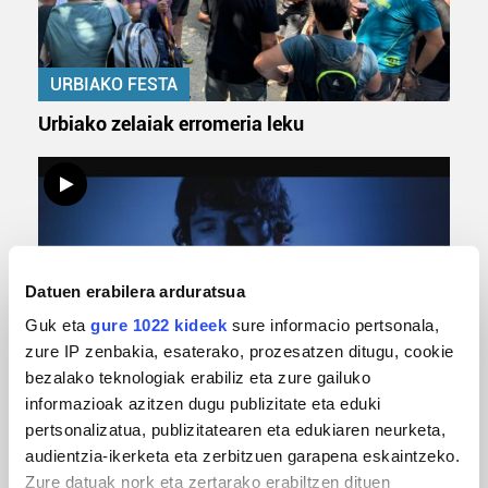
URBIAKO FESTA
Urbiako zelaiak erromeria leku
Datuen erabilera arduratsua
Guk eta
gure 1022 kideek
sure informacio pertsonala,
zure IP zenbakia, esaterako, prozesatzen ditugu, cookie
bezalako teknologiak erabiliz eta zure gailuko
MUSIKA
informazioak azitzen dugu publizitate eta eduki
Odik berria ezagutzeko aukera 'KimiK' eta
pertsonalizatua, publizitatearen eta edukiaren neurketa,
'Amaaaa!' abestiekin
audientzia-ikerketa eta zerbitzuen garapena eskaintzeko.
Zure datuak nork eta zertarako erabiltzen dituen