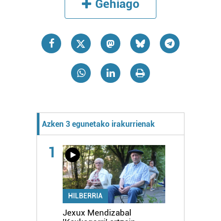
Gehiago
Azken 3 egunetako irakurrienak
1
HILBERRIA
Jexux Mendizabal