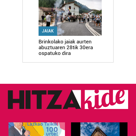
JAIAK
Brinkolako jaiak aurten
abuztuaren 28tik 30era
ospatuko dira