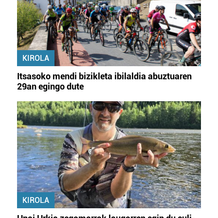
KIROLA
Itsasoko mendi bizikleta ibilaldia abuztuaren
29an egingo dute
KIROLA