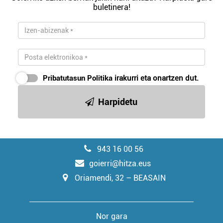
buletinera!
Pribatutasun Politika
irakurri eta onartzen dut.
Harpidetu
943 16 00 56
goierri@hitza.eus
Oriamendi, 32 – BEASAIN
Nor gara