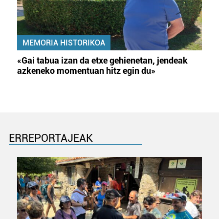
MEMORIA HISTORIKOA
«Gai tabua izan da etxe gehienetan, jendeak
azkeneko momentuan hitz egin du»
ERREPORTAJEAK