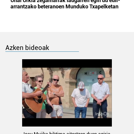
Unai Urkia zegamarrak laugarren egin du euli-
arrantzako beteranoen Munduko Txapelketan
Azken bideoak