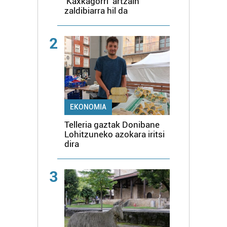
'Kaxkagorri' artzain
zaldibiarra hil da
2
EKONOMIA
Telleria gaztak Donibane
Lohitzuneko azokara iritsi
dira
3