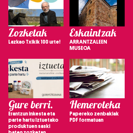
Zozketak
Eskaintzak
Lazkao Txikik 100 urte!
ARRANTZALEEN
MUSEOA
Gure berri.
Hemeroteka
Erantzun inkesta eta
Papereko zenbakiak
parte hartu Iztuetako
PDF formatuan
produktuen saski
baten zozketan