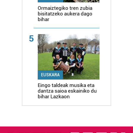
Ormaiztegiko tren zubia
bisitatzeko aukera dago
bihar
5
EUSKARA
Eingo taldeak musika eta
dantza saioa eskainiko du
bihar Lazkaon