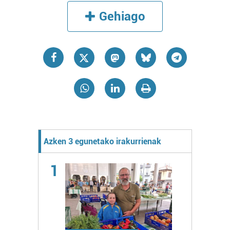
Gehiago
Azken 3 egunetako irakurrienak
1