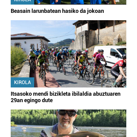
Beasain larunbatean hasiko da jokoan
KIROLA
Itsasoko mendi bizikleta ibilaldia abuztuaren
29an egingo dute