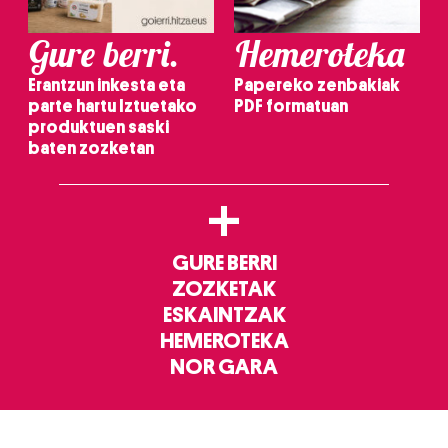
Gure berri.
Hemeroteka
Erantzun inkesta eta
Papereko zenbakiak
parte hartu Iztuetako
PDF formatuan
produktuen saski
baten zozketan
+
GURE BERRI
ZOZKETAK
ESKAINTZAK
HEMEROTEKA
NOR GARA