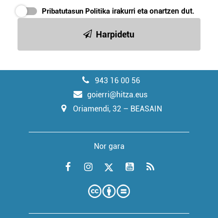
Pribatutasun Politika
irakurri eta onartzen dut.
Harpidetu
943 16 00 56
goierri@hitza.eus
Oriamendi, 32 – BEASAIN
Nor gara