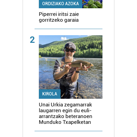
ORDIZIAKO AZOKA
Piperrei iritsi zaie
gorritzeko garaia
2
KIROLA
Unai Urkia zegamarrak
laugarren egin du euli-
arrantzako beteranoen
Munduko Txapelketan