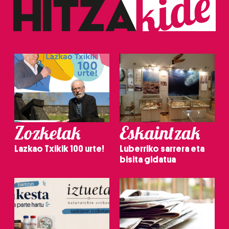
Zozketak
Eskaintzak
Lazkao Txikik 100 urte!
Luberriko sarrera eta
bisita gidatua