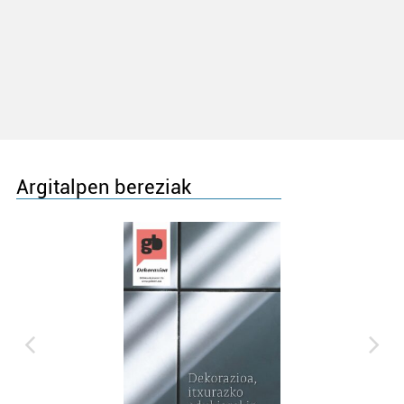
Argitalpen bereziak