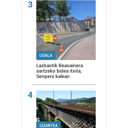
3
UDALA
Lazkaotik Beasainera
sartzeko bidea itxita,
Senpere kalean
4
GIZARTEA