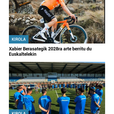
KIROLA
Xabier Berasategik 2028ra arte berritu du
Euskaltelekin
KIROLA