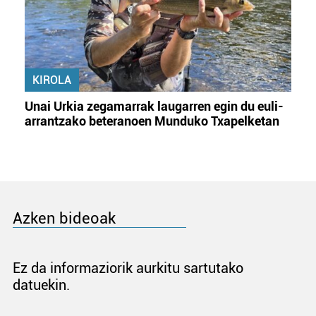
KIROLA
Unai Urkia zegamarrak laugarren egin du euli-
arrantzako beteranoen Munduko Txapelketan
Azken bideoak
Ez da informaziorik aurkitu sartutako
datuekin.