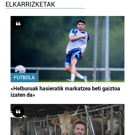
ELKARRIZKETAK
FUTBOLA
«Helburuak hasieratik markatzea beti gaiztoa
izaten da»