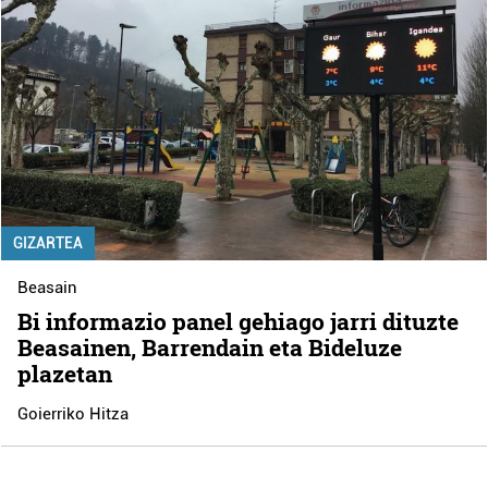
GIZARTEA
Beasain
Bi informazio panel gehiago jarri dituzte
Beasainen, Barrendain eta Bideluze
plazetan
Goierriko Hitza