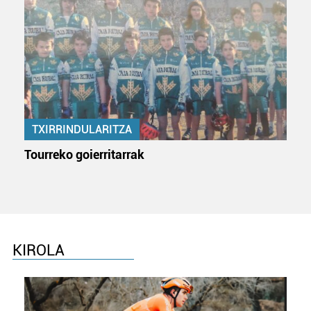
TXIRRINDULARITZA
Tourreko goierritarrak
KIROLA