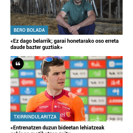
BERO BOLADA
«Ez dago belarrik; garai honetarako oso erreta
daude bazter guztiak»
TXIRRINDULARITZA
«Entrenatzen duzun bideetan lehiatzeak