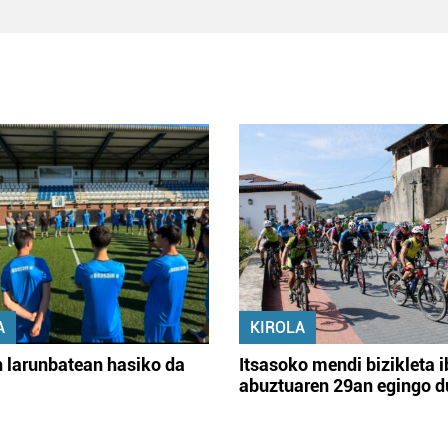
A
KIROLA
 larunbatean hasiko da
Itsasoko mendi bizikleta i
abuztuaren 29an egingo d