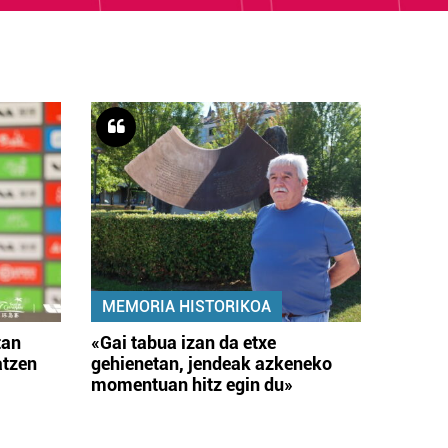
MEMORIA HISTORIKOA
tan
«Gai tabua izan da etxe
atzen
gehienetan, jendeak azkeneko
momentuan hitz egin du»