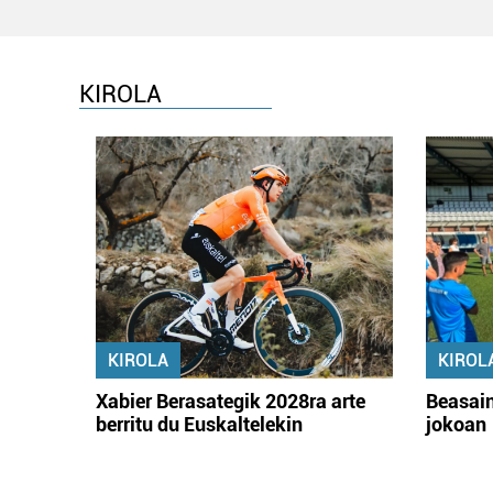
KIROLA
KIROLA
KIROL
Xabier Berasategik 2028ra arte
Beasain
berritu du Euskaltelekin
jokoan