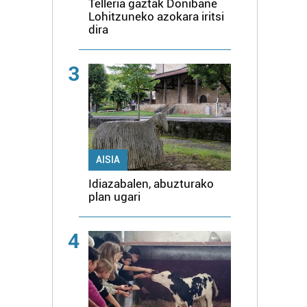
Telleria gaztak Donibane
Lohitzuneko azokara iritsi
dira
3
AISIA
Idiazabalen, abuzturako
plan ugari
4