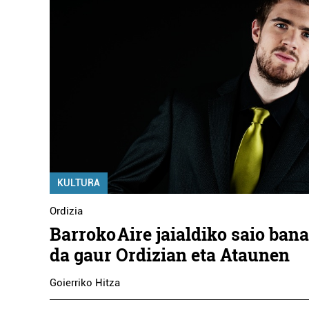
KULTURA
Ordizia
Barroko Aire jaialdiko saio ban
da gaur Ordizian eta Ataunen
Goierriko Hitza