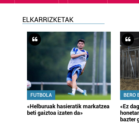
ELKARRIZKETAK
FUTBOLA
BERO 
«Helburuak hasieratik markatzea
«Ez dag
beti gaiztoa izaten da»
honetar
bazter 