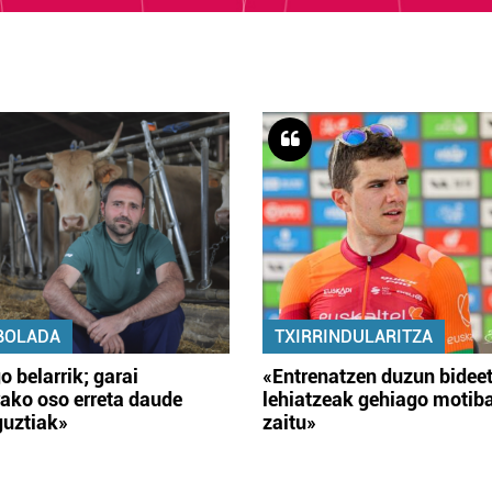
BOLADA
TXIRRINDULARITZA
o belarrik; garai
«Entrenatzen duzun bidee
ako oso erreta daude
lehiatzeak gehiago motib
guztiak»
zaitu»