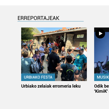
ERREPORTAJEAK
URBIAKO FESTA
MUSIK
Urbiako zelaiak erromeria leku
Odik be
'KimiK'