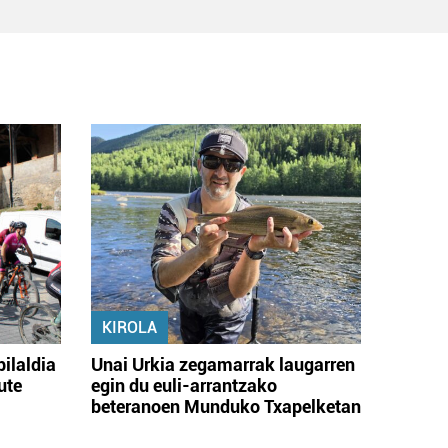
KIROLA
bilaldia
Unai Urkia zegamarrak laugarren
ute
egin du euli-arrantzako
beteranoen Munduko Txapelketan