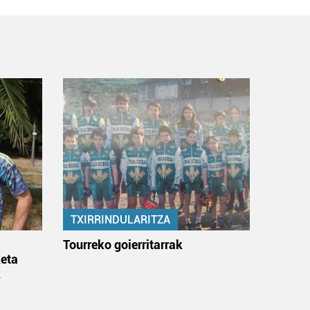
TXIRRINDULARITZA
:
Tourreko goierritarrak
eta
k