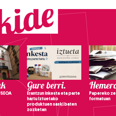
ak
Gure berri.
Hemero
USEOA
Erantzun inkesta eta parte
Papereko ze
hartu Iztuetako
formatuan
produktuen saski baten
zozketan