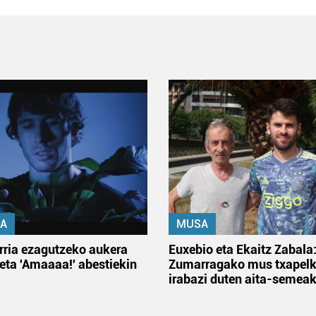
A
MUSA
rria ezagutzeko aukera
Euxebio eta Ekaitz Zabala
 eta 'Amaaaa!' abestiekin
Zumarragako mus txapelk
irabazi duten aita-semea