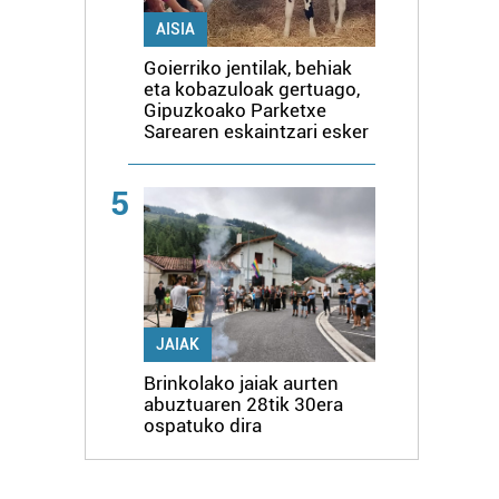
AISIA
Goierriko jentilak, behiak
eta kobazuloak gertuago,
Gipuzkoako Parketxe
Sarearen eskaintzari esker
5
JAIAK
Brinkolako jaiak aurten
abuztuaren 28tik 30era
ospatuko dira