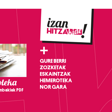
+
GURE BERRI
ZOZKETAK
ESKAINTZAK
teka
HEMEROTEKA
NOR GARA
nbakiak PDF