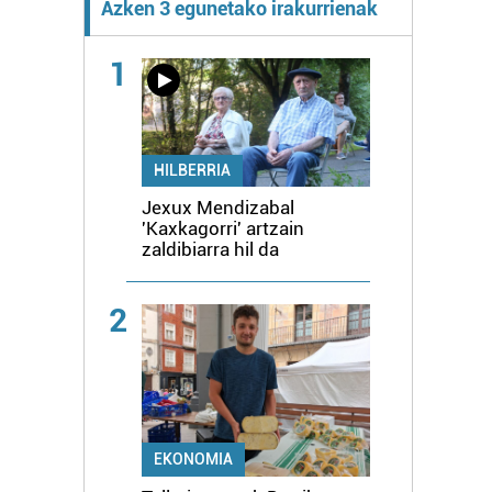
Azken 3 egunetako irakurrienak
1
HILBERRIA
Jexux Mendizabal
'Kaxkagorri' artzain
zaldibiarra hil da
2
EKONOMIA