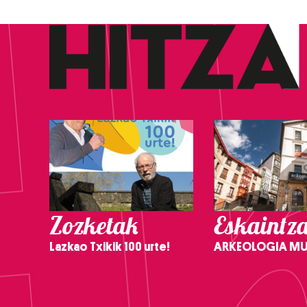
Zozketak
Eskaintz
Lazkao Txikik 100 urte!
ARKEOLOGIA M