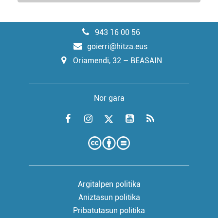
943 16 00 56
goierri@hitza.eus
Oriamendi, 32 – BEASAIN
Nor gara
Argitalpen politika
Aniztasun politika
Pribatutasun politika