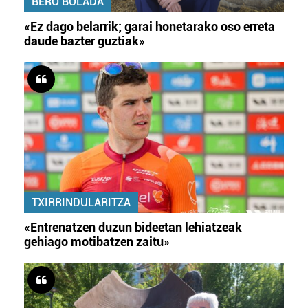
BERO BOLADA
«Ez dago belarrik; garai honetarako oso erreta
daude bazter guztiak»
TXIRRINDULARITZA
«Entrenatzen duzun bideetan lehiatzeak
gehiago motibatzen zaitu»