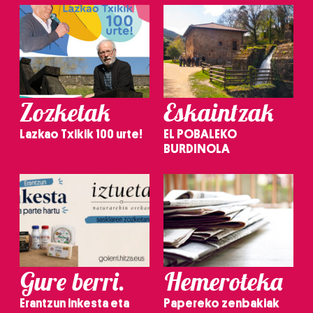
Zozketak
Eskaintzak
Lazkao Txikik 100 urte!
EL POBALEKO
BURDINOLA
Gure berri.
Hemeroteka
Erantzun inkesta eta
Papereko zenbakiak