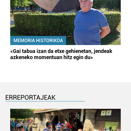
MEMORIA HISTORIKOA
«Gai tabua izan da etxe gehienetan, jendeak
azkeneko momentuan hitz egin du»
ERREPORTAJEAK