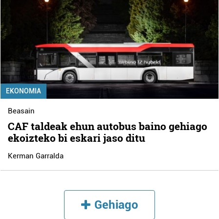
EKONOMIA
Beasain
CAF taldeak ehun autobus baino gehiago
ekoizteko bi eskari jaso ditu
Kerman Garralda
Gehiago