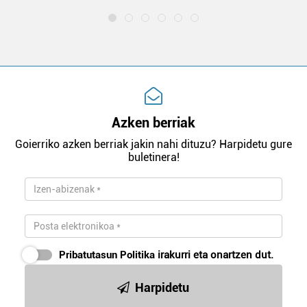
Azken berriak
Goierriko azken berriak jakin nahi dituzu? Harpidetu gure
buletinera!
Pribatutasun Politika
irakurri eta onartzen dut.
Harpidetu