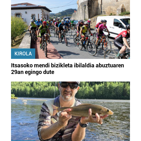
KIROLA
Itsasoko mendi bizikleta ibilaldia abuztuaren
29an egingo dute