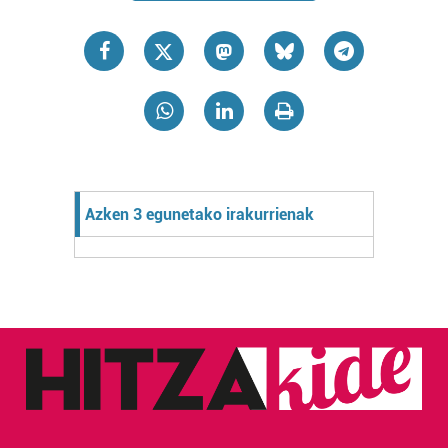
Azken 3 egunetako irakurrienak