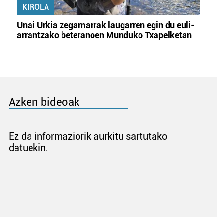
KIROLA
Unai Urkia zegamarrak laugarren egin du euli-
arrantzako beteranoen Munduko Txapelketan
Azken bideoak
Ez da informaziorik aurkitu sartutako
datuekin.