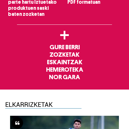
parte hartu Iztuetako
PDF formatuan
produktuen saski
baten zozketan
+
GURE BERRI
ZOZKETAK
ESKAINTZAK
HEMEROTEKA
NOR GARA
ELKARRIZKETAK