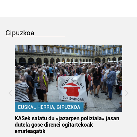
Gipuzkoa
EUSKAL HERRIA, GIPUZKOA
KASek salatu du «jazarpen poliziala» jasan
Pa
dutela gose direnei ogitartekoak
da
emateagatik
«s