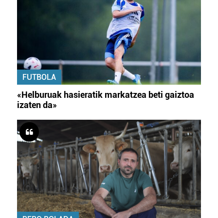
FUTBOLA
«Helburuak hasieratik markatzea beti gaiztoa
izaten da»