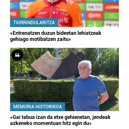
TXIRRINDULARITZA
«Entrenatzen duzun bideetan lehiatzeak
gehiago motibatzen zaitu»
MEMORIA HISTORIKOA
«Gai tabua izan da etxe gehienetan, jendeak
azkeneko momentuan hitz egin du»