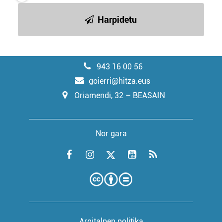
Harpidetu
943 16 00 56
goierri@hitza.eus
Oriamendi, 32 – BEASAIN
Nor gara
Argitalpen politika