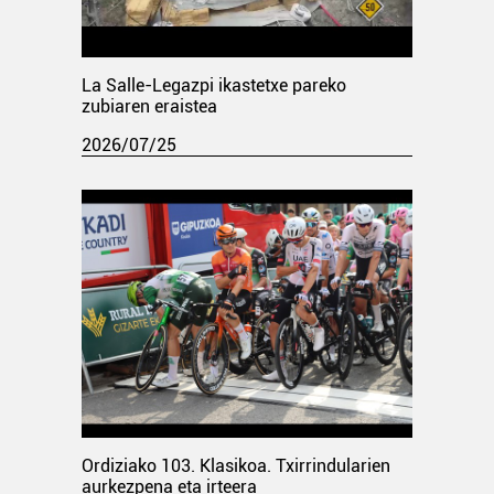
La Salle-Legazpi ikastetxe pareko
zubiaren eraistea
2026/07/25
Ordiziako 103. Klasikoa. Txirrindularien
aurkezpena eta irteera