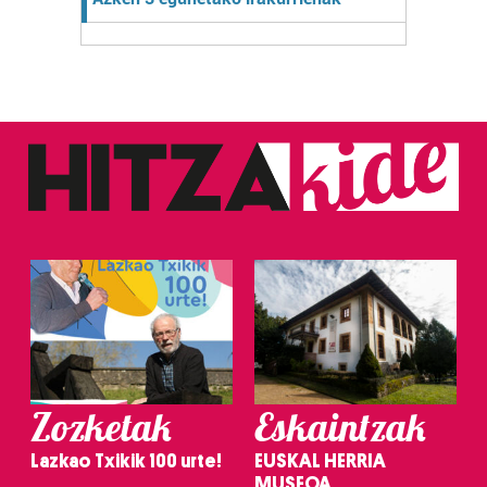
Zozketak
Eskaintzak
Lazkao Txikik 100 urte!
EUSKAL HERRIA
MUSEOA