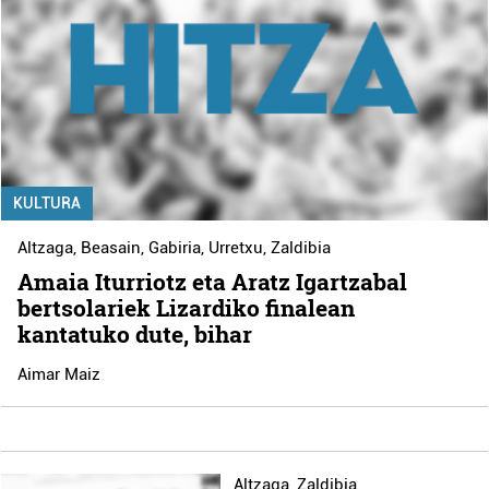
KULTURA
Altzaga
,
Beasain
,
Gabiria
,
Urretxu
,
Zaldibia
Amaia Iturriotz eta Aratz Igartzabal
bertsolariek Lizardiko finalean
kantatuko dute, bihar
Aimar Maiz
Altzaga
,
Zaldibia