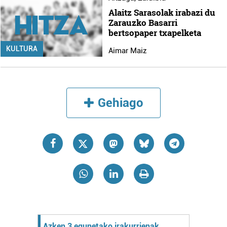
Alaitz Sarasolak irabazi du
Zarauzko Basarri
bertsopaper txapelketa
KULTURA
Aimar Maiz
Gehiago
Azken 3 egunetako irakurrienak