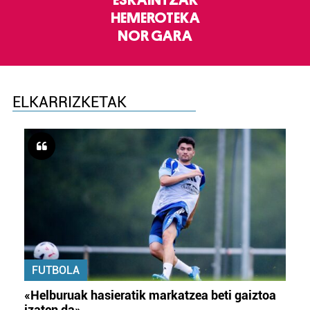
ESKAINTZAK
HEMEROTEKA
NOR GARA
ELKARRIZKETAK
FUTBOLA
«Helburuak hasieratik markatzea beti gaiztoa
izaten da»