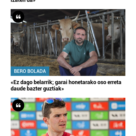
BERO BOLADA
«Ez dago belarrik; garai honetarako oso erreta
daude bazter guztiak»