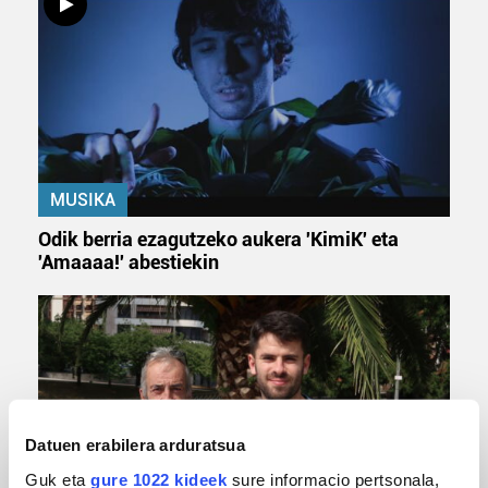
MUSIKA
Odik berria ezagutzeko aukera 'KimiK' eta
'Amaaaa!' abestiekin
Datuen erabilera arduratsua
Guk eta
gure 1022 kideek
sure informacio pertsonala,