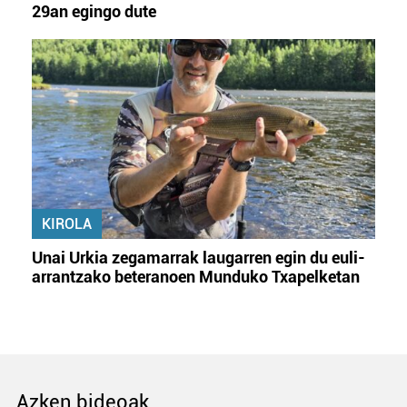
29an egingo dute
KIROLA
Unai Urkia zegamarrak laugarren egin du euli-
arrantzako beteranoen Munduko Txapelketan
Azken bideoak