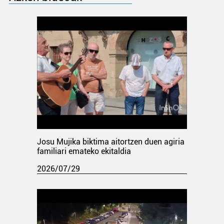
Josu Mujika biktima aitortzen duen agiria
familiari emateko ekitaldia
2026/07/29