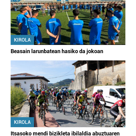
Webgune honek cookie propioak eta hirugarrenen cookie-
fitxategiak erabiltzen ditu. Zure esperientzia eta
zerbitzuak hobetzeko asmoz, cookie teknologiaz
baliatzen gara. Ohar hau onartuz gero, teknologia hori
KIROLA
erabiltzeko baimen esplizitua ematen diguzu.
Gehiago
irakurri
Beasain larunbatean hasiko da jokoan
KIROLA
Itsasoko mendi bizikleta ibilaldia abuztuaren