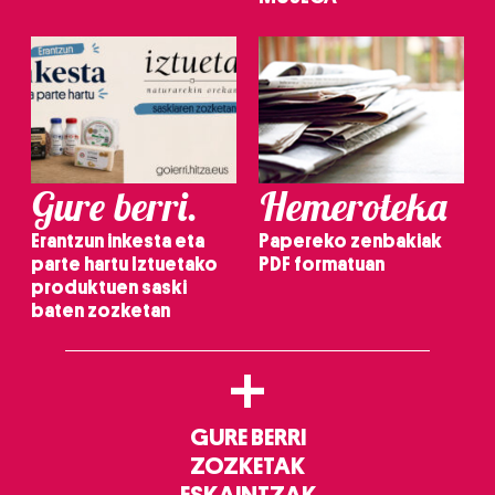
Gure berri.
Hemeroteka
Erantzun inkesta eta
Papereko zenbakiak
parte hartu Iztuetako
PDF formatuan
produktuen saski
baten zozketan
+
GURE BERRI
ZOZKETAK