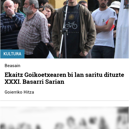
KULTURA
Beasain
Ekaitz Goikoetxearen bi lan saritu dituzte
XXXI. Basarri Sarian
Goierriko Hitza