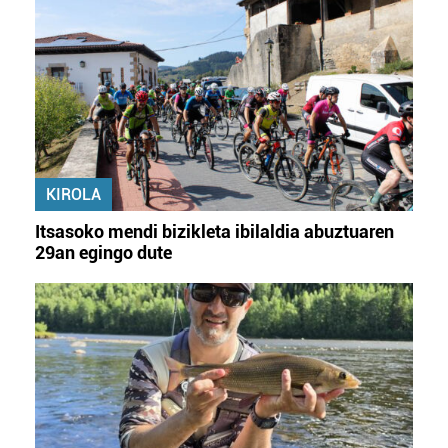
KIROLA
Itsasoko mendi bizikleta ibilaldia abuztuaren
29an egingo dute