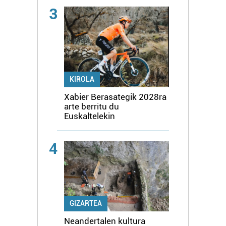
3
KIROLA
Xabier Berasategik 2028ra
arte berritu du
Euskaltelekin
4
GIZARTEA
Neandertalen kultura