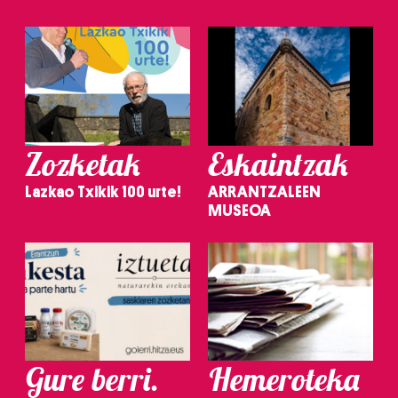
Zozketak
Eskaintzak
Lazkao Txikik 100 urte!
ARRANTZALEEN
MUSEOA
Gure berri.
Hemeroteka