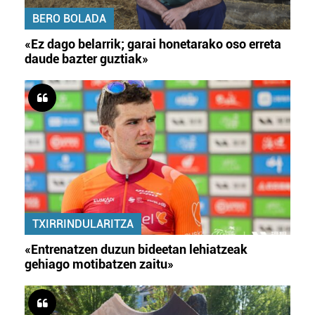
BERO BOLADA
«Ez dago belarrik; garai honetarako oso erreta
daude bazter guztiak»
TXIRRINDULARITZA
«Entrenatzen duzun bideetan lehiatzeak
gehiago motibatzen zaitu»