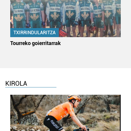
TXIRRINDULARITZA
Tourreko goierritarrak
KIROLA