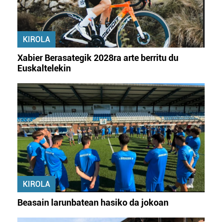
KIROLA
Xabier Berasategik 2028ra arte berritu du
Euskaltelekin
KIROLA
Beasain larunbatean hasiko da jokoan