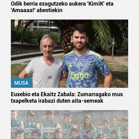
interes komertzial legitimoetan babesten dira. Ikusi gure
Odik berria ezagutzeko aukera 'KimiK' eta
bazkideen zerrenda, beren ustez zein helburutarako
'Amaaaa!' abestiekin
duten interes legitimoa eta horren aurka nola egin
dezakezun ikusteko.
Lortu zure datu pertsonalak prozesatzeko moduari
buruzko informazio gehiago eta ezarri zure lehentasunak
datuen atalean. Edozein unetan alda edo ken dezakezu
zure baimena Cookieen adierazpenean.
Webgune honek cookie propioak eta hirugarrenen cookie-
fitxategiak erabiltzen ditu. Zure esperientzia eta
MUSA
zerbitzuak hobetzeko asmoz, cookie teknologiaz
Euxebio eta Ekaitz Zabala: Zumarragako mus
baliatzen gara. Ohar hau onartuz gero, teknologia hori
txapelketa irabazi duten aita-semeak
erabiltzeko baimen esplizitua ematen diguzu.
Gehiago
irakurri