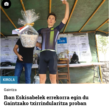
KIROLA
Gaintza
Iban Eskisabelek errekorra egin du
Gaintzako txirrindularitza proban