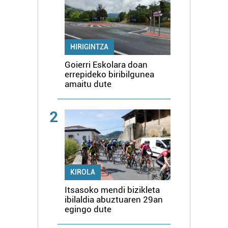
HIRIGINTZA
Goierri Eskolara doan
errepideko biribilgunea
amaitu dute
2
KIROLA
Itsasoko mendi bizikleta
ibilaldia abuztuaren 29an
egingo dute