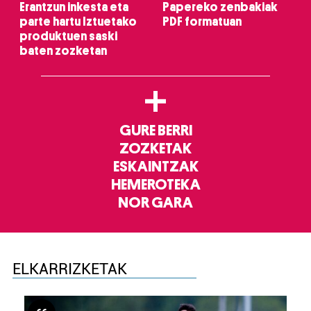
Erantzun inkesta eta
Papereko zenbakiak
parte hartu Iztuetako
PDF formatuan
produktuen saski
baten zozketan
+
GURE BERRI
ZOZKETAK
ESKAINTZAK
HEMEROTEKA
NOR GARA
ELKARRIZKETAK