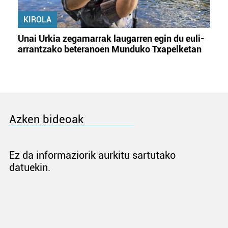
KIROLA
Unai Urkia zegamarrak laugarren egin du euli-
arrantzako beteranoen Munduko Txapelketan
Azken bideoak
Ez da informaziorik aurkitu sartutako
datuekin.