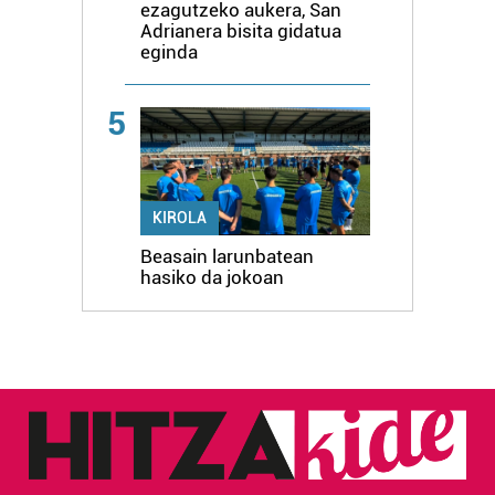
ezagutzeko aukera, San
Adrianera bisita gidatua
eginda
5
KIROLA
Beasain larunbatean
hasiko da jokoan