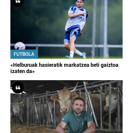
FUTBOLA
«Helburuak hasieratik markatzea beti gaiztoa
izaten da»