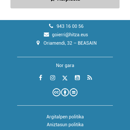
943 16 00 56
goierri@hitza.eus
Oriamendi, 32 – BEASAIN
Nor gara
Argitalpen politika
Aniztasun politika