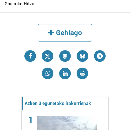
Goierriko Hitza
Gehiago
Azken 3 egunetako irakurrienak
1