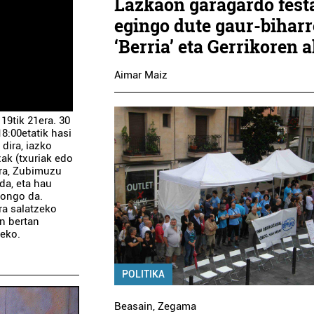
Lazkaon garagardo fest
egingo dute gaur-bihar
‘Berria’ eta Gerrikoren a
Aimar Maiz
 19tik 21era. 30
8:00etatik hasi
dira, iazko
ak (txuriak edo
era, Zubimuzu
da, eta hau
egongo da.
ra salatzeko
n bertan
zeko.
POLITIKA
Beasain
,
Zegama