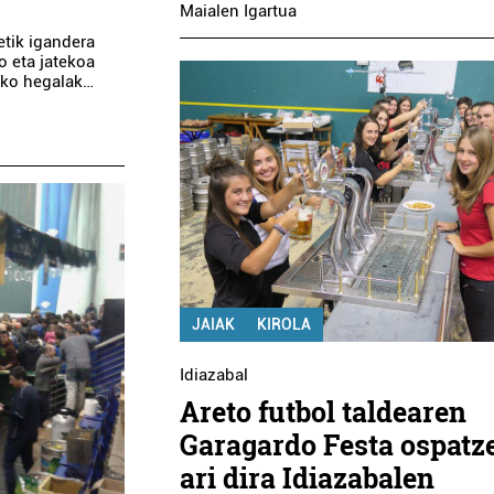
Maialen Igartua
etik igandera
o eta jatekoa
asko hegalak…
JAIAK
KIROLA
Idiazabal
Areto futbol taldearen
Garagardo Festa ospatz
ari dira Idiazabalen