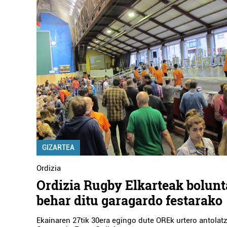
GIZARTEA
Ordizia
Ordizia Rugby Elkarteak bolunt
behar ditu garagardo festarako
Ekainaren 27tik 30era egingo dute OREk urtero antola