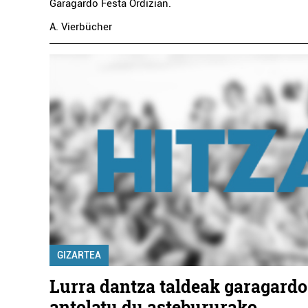
Garagardo Festa Ordizian.
A. Vierbücher
GIZARTEA
Lurra dantza taldeak garagardo
antolatu du astebururako