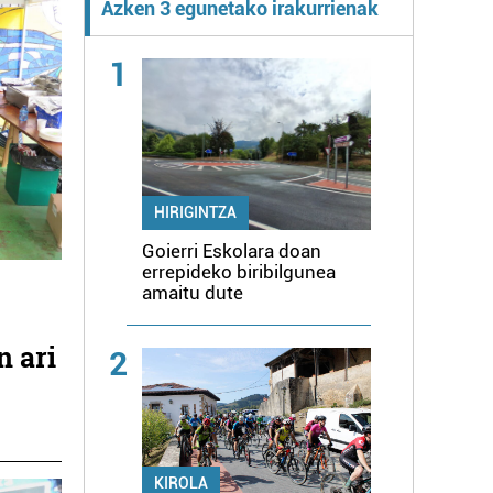
Azken 3 egunetako irakurrienak
1
HIRIGINTZA
Goierri Eskolara doan
errepideko biribilgunea
amaitu dute
n ari
2
KIROLA