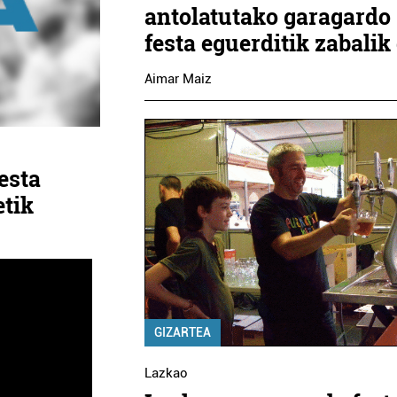
antolatutako garagardo
festa eguerditik zabalik
Aimar Maiz
esta
etik
GIZARTEA
Lazkao