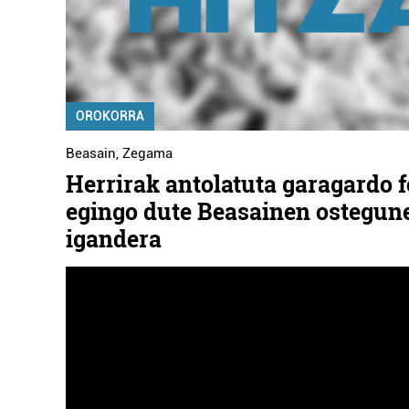
OROKORRA
Beasain
,
Zegama
Herrirak antolatuta garagardo f
egingo dute Beasainen ostegun
igandera