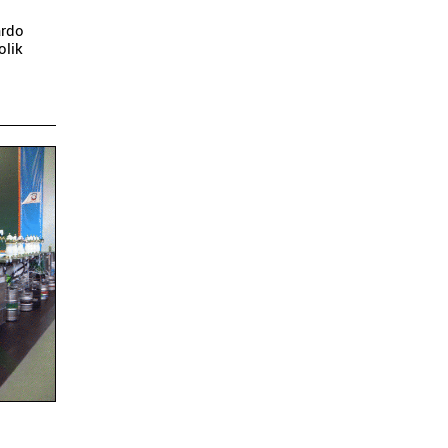
ardo
olik