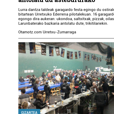
Lurra dantza taldeak garagardo festa egingo du ostiral
bitartean Urretxuko Ederrena pilotalekuan. 16 garagard
egongo dira aukeran: ukondoa, saltxitxak, pizzak, oil
Larunbaterako bazkaria antolatu dute, trikitilariekin.
Otamotz.com Urretxu-Zumarraga
GIZARTEA