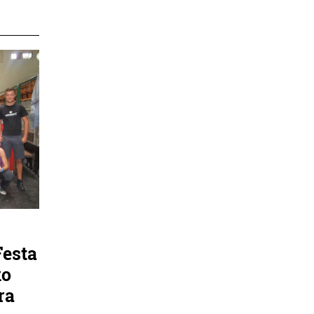
Festa
ko
ra