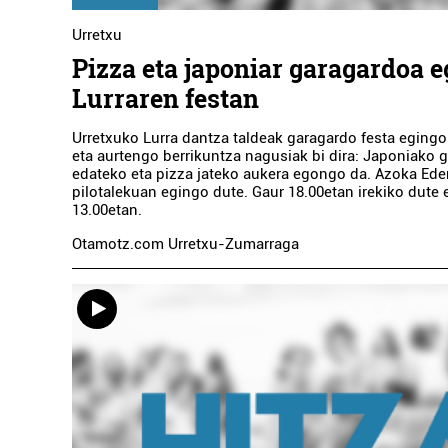
Urretxu
Pizza eta japoniar garagardoa 
Lurraren festan
Urretxuko Lurra dantza taldeak garagardo festa egingo
eta aurtengo berrikuntza nagusiak bi dira: Japoniako 
edateko eta pizza jateko aukera egongo da. Azoka Ede
pilotalekuan egingo dute. Gaur 18.00etan irekiko dute e
13.00etan.
Otamotz.com Urretxu-Zumarraga