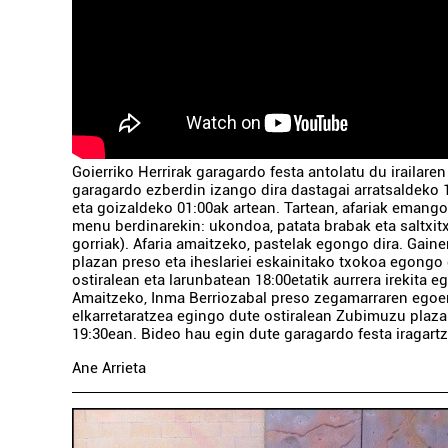
Goierriko Herrirak garagardo festa antolatu du irailaren
garagardo ezberdin izango dira dastagai arratsaldeko 1
eta goizaldeko 01:00ak artean. Tartean, afariak emango 
menu berdinarekin: ukondoa, patata brabak eta saltxitx
gorriak). Afaria amaitzeko, pastelak egongo dira. Gain
plazan preso eta iheslariei eskainitako txokoa egongo 
ostiralean eta larunbatean 18:00etatik aurrera irekita 
Amaitzeko, Inma Berriozabal preso zegamarraren egoe
elkarretaratzea egingo dute ostiralean Zubimuzu plaza
19:30ean. Bideo hau egin dute garagardo festa iragart
Ane Arrieta