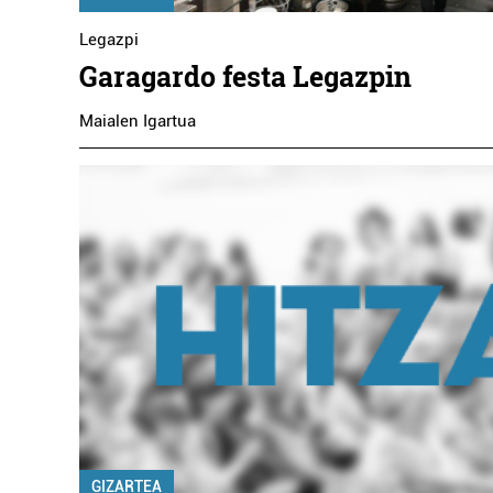
Legazpi
Garagardo festa Legazpin
Maialen Igartua
GIZARTEA