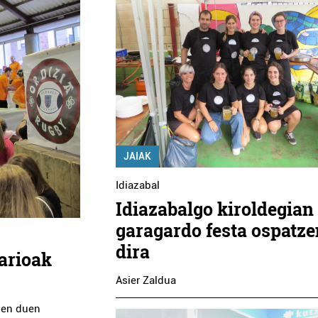
JAIAK
Idiazabal
Idiazabalgo kiroldegian
garagardo festa ospatze
dira
arioak
Asier Zaldua
tzen duen