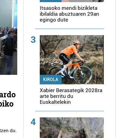
Itsasoko mendi bizikleta
ibilaldia abuztuaren 29an
egingo dute
3
KIROLA
Xabier Berasategik 2028ra
gardo
arte berritu du
piko
Euskaltelekin
4
atzen du.