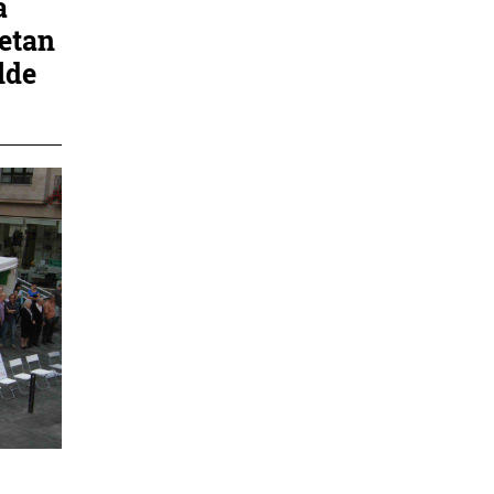
a
retan
lde