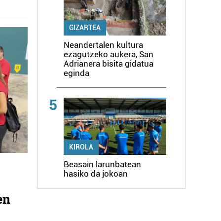
GIZARTEA
Neandertalen kultura
ezagutzeko aukera, San
Adrianera bisita gidatua
eginda
5
KIROLA
Beasain larunbatean
hasiko da jokoan
en