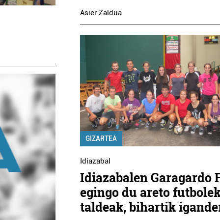
Asier Zaldua
GIZARTEA
Idiazabal
Idiazabalen Garagardo 
egingo du areto futbole
taldeak, bihartik igande