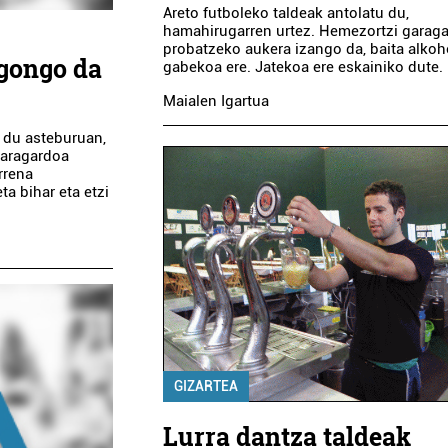
Areto futboleko taldeak antolatu du,
hamahirugarren urtez. Hemezortzi garag
probatzeko aukera izango da, baita alkoh
egongo da
gabekoa ere. Jatekoa ere eskainiko dute.
Maialen Igartua
 du asteburuan,
garagardoa
rrena
ta bihar eta etzi
GIZARTEA
Lurra dantza taldeak