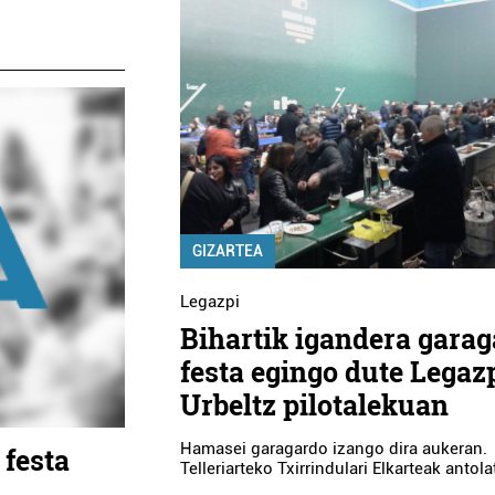
GIZARTEA
Legazpi
Bihartik igandera gara
festa egingo dute Legaz
Urbeltz pilotalekuan
Hamasei garagardo izango dira aukeran.
 festa
Telleriarteko Txirrindulari Elkarteak antol