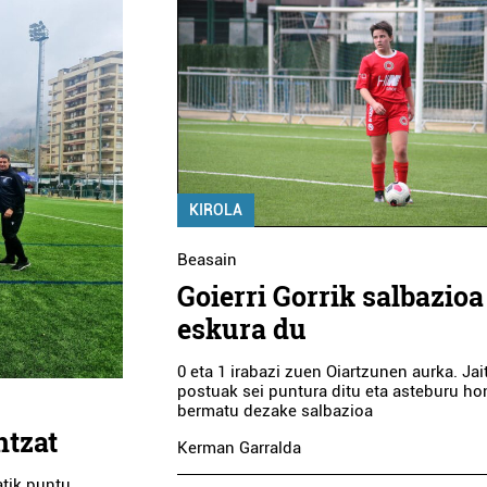
KIROLA
Beasain
Goierri Gorrik salbazioa
eskura du
0 eta 1 irabazi zuen Oiartzunen aurka. Jai
postuak sei puntura ditu eta asteburu ho
bermatu dezake salbazioa
ntzat
Kerman Garralda
atik puntu