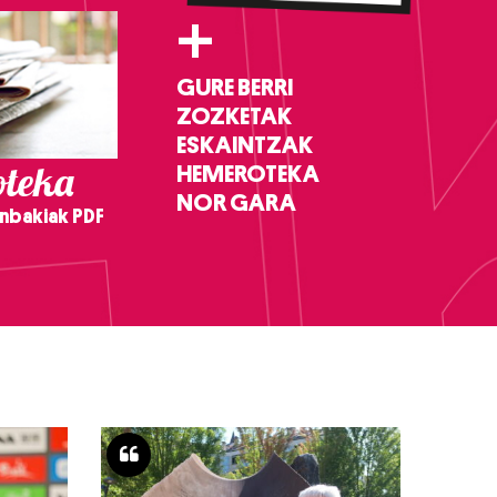
+
GURE BERRI
ZOZKETAK
ESKAINTZAK
teka
HEMEROTEKA
NOR GARA
nbakiak PDF