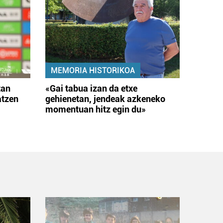
MEMORIA HISTORIKOA
tan
«Gai tabua izan da etxe
atzen
gehienetan, jendeak azkeneko
momentuan hitz egin du»