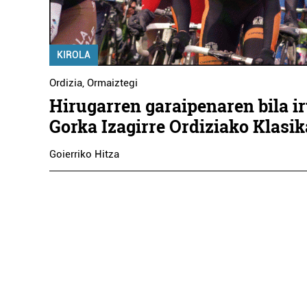
KIROLA
Ordizia
,
Ormaiztegi
Hirugarren garaipenaren bila i
Gorka Izagirre Ordiziako Klasi
Goierriko Hitza