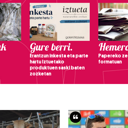
ak
Gure berri.
Hemero
Erantzun inkesta eta parte
Papereko ze
hartu Iztuetako
formatuan
produktuen saski baten
zozketan