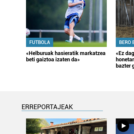
FUTBOLA
BERO 
«Helburuak hasieratik markatzea
«Ez dag
beti gaiztoa izaten da»
honetar
bazter 
ERREPORTAJEAK