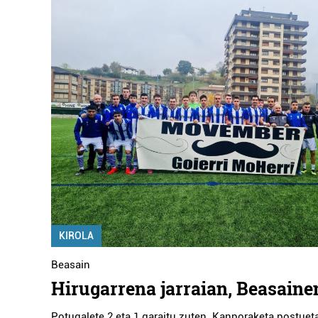
KIROLA
Beasain
Hirugarrena jarraian, Beasaine
Potugalete 2 eta 1 garaitu zuten. Kanporaketa postuet