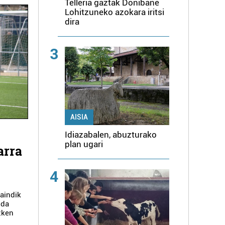
Telleria gaztak Donibane
Lohitzuneko azokara iritsi
dira
3
AISIA
Idiazabalen, abuzturako
plan ugari
arra
4
raindik
ida
azken