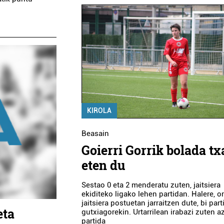
KIROLA
Beasain
Goierri Gorrik bolada tx
eten du
Sestao 0 eta 2 menderatu zuten, jaitsiera
ekiditeko ligako lehen partidan. Halere, o
jaitsiera postuetan jarraitzen dute, bi part
eta
gutxiagorekin. Urtarrilean irabazi zuten 
partida