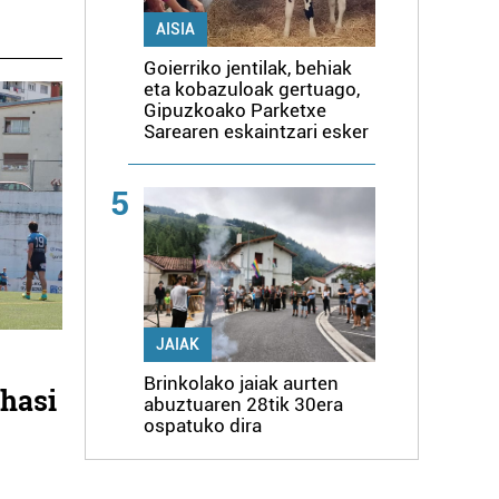
AISIA
Goierriko jentilak, behiak
eta kobazuloak gertuago,
Gipuzkoako Parketxe
Sarearen eskaintzari esker
5
JAIAK
Brinkolako jaiak aurten
 hasi
abuztuaren 28tik 30era
ospatuko dira