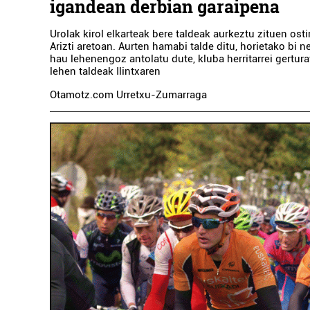
igandean derbian garaipena
Urolak kirol elkarteak bere taldeak aurkeztu zituen osti
Arizti aretoan. Aurten hamabi talde ditu, horietako bi n
hau lehenengoz antolatu dute, kluba herritarrei gertur
lehen taldeak Ilintxaren
Otamotz.com Urretxu-Zumarraga