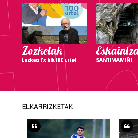
Zozketak
Eskaintz
Lazkao Txikik 100 urte!
SANTIMAMIÑE
ELKARRIZKETAK