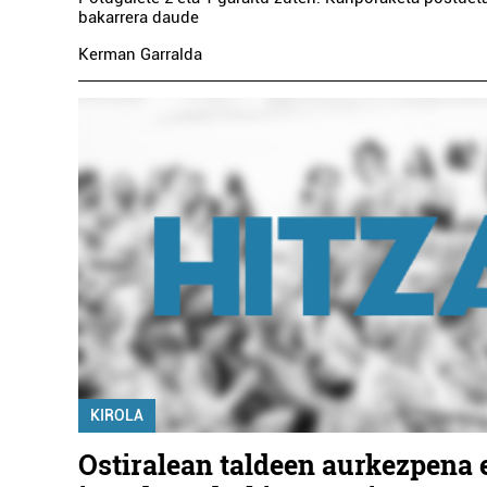
bakarrera daude
Kerman Garralda
KIROLA
Ostiralean taldeen aurkezpena 