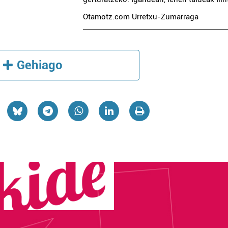
Otamotz.com Urretxu-Zumarraga
Gehiago