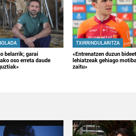
BOLADA
TXIRRINDULARITZA
o belarrik; garai
«Entrenatzen duzun bidee
ako oso erreta daude
lehiatzeak gehiago motib
guztiak»
zaitu»