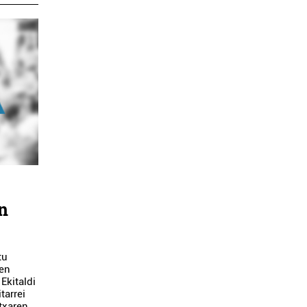
n
tu
ten
Ekitaldi
tarrei
ntxaren