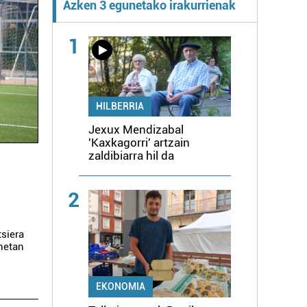
Azken 3 egunetako irakurrienak
1
HILBERRIA
Jexux Mendizabal
'Kaxkagorri' artzain
zaldibiarra hil da
2
tsiera
netan
EKONOMIA