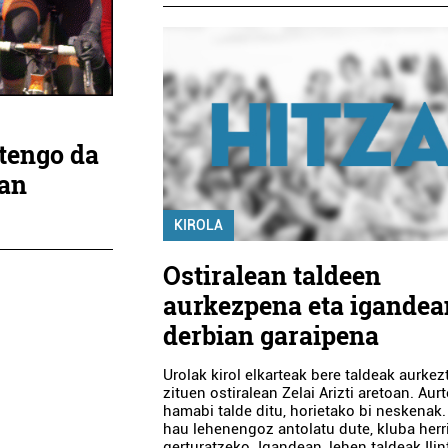
rtengo da
kan
KIROLA
Ostiralean taldeen
aurkezpena eta igandea
derbian garaipena
Urolak kirol elkarteak bere taldeak aurkez
zituen ostiralean Zelai Arizti aretoan. Aur
hamabi talde ditu, horietako bi neskenak. 
hau lehenengoz antolatu dute, kluba herri
gerturatzeko. Igandean, lehen taldeak Ili