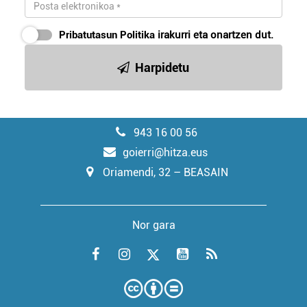
Pribatutasun Politika
irakurri eta onartzen dut.
Harpidetu
943 16 00 56
goierri@hitza.eus
Oriamendi, 32 – BEASAIN
Nor gara