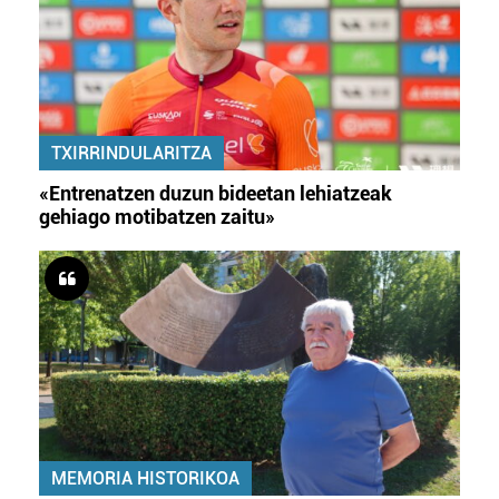
TXIRRINDULARITZA
«Entrenatzen duzun bideetan lehiatzeak
gehiago motibatzen zaitu»
MEMORIA HISTORIKOA