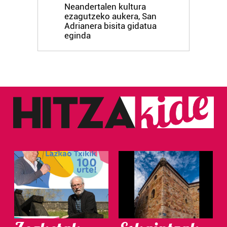
Neandertalen kultura
ezagutzeko aukera, San
Adrianera bisita gidatua
eginda