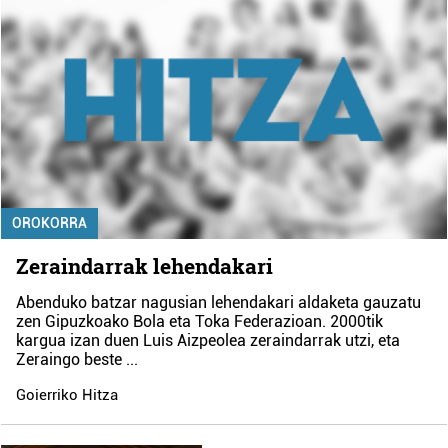
OROKORRA
Zeraindarrak lehendakari
Abenduko batzar nagusian lehendakari aldaketa gauzatu
zen Gipuzkoako Bola eta Toka Federazioan. 2000tik
kargua izan duen Luis Aizpeolea zeraindarrak utzi, eta
Zeraingo beste
...
Goierriko Hitza