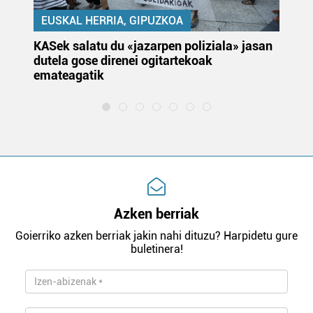
EUSKAL HERRIA, GIPUZKOA
KASek salatu du «jazarpen poliziala» jasan
Pa
dutela gose direnei ogitartekoak
da
emateagatik
«s
Azken berriak
Goierriko azken berriak jakin nahi dituzu? Harpidetu gure
buletinera!