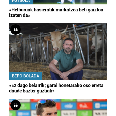
FUTBOLA
«Helburuak hasieratik markatzea beti gaiztoa
izaten da»
BERO BOLADA
«Ez dago belarrik; garai honetarako oso erreta
daude bazter guztiak»