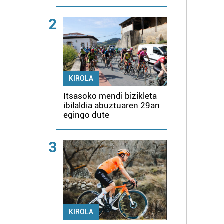
2
KIROLA
Itsasoko mendi bizikleta
ibilaldia abuztuaren 29an
egingo dute
3
KIROLA