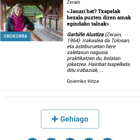
Zerain
«Janari bat? Txapelak
bezala puzten diren amak
egindako taloak»
Garbiñe Alustiza
(Zerain,
OROKORRA
1964) Irakaslea da Tolosan,
eta asteburuetan bere
zaletasun nagusia
praktikatzen du, bolatan
jokatzea. Hainbat txapelketa
ditu irabaziak,
...
Goierriko Hitza
Gehiago