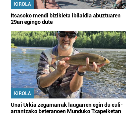
KIROLA
Itsasoko mendi bizikleta ibilaldia abuztuaren
29an egingo dute
KIROLA
Unai Urkia zegamarrak laugarren egin du euli-
arrantzako beteranoen Munduko Txapelketan