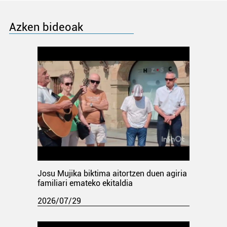
Azken bideoak
Josu Mujika biktima aitortzen duen agiria
familiari emateko ekitaldia
2026/07/29