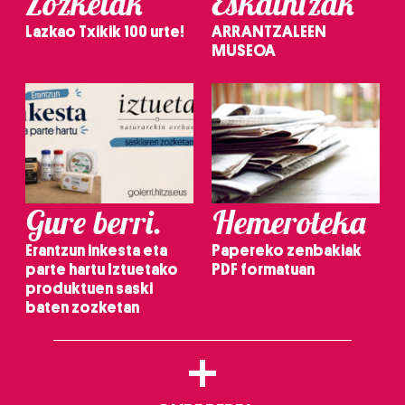
Zozketak
Eskaintzak
Lazkao Txikik 100 urte!
ARRANTZALEEN
MUSEOA
Gure berri.
Hemeroteka
Erantzun inkesta eta
Papereko zenbakiak
parte hartu Iztuetako
PDF formatuan
produktuen saski
baten zozketan
+