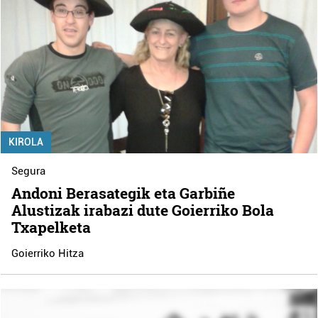
KIROLA
Segura
Andoni Berasategik eta Garbiñe
Alustizak irabazi dute Goierriko Bola
Txapelketa
Goierriko Hitza