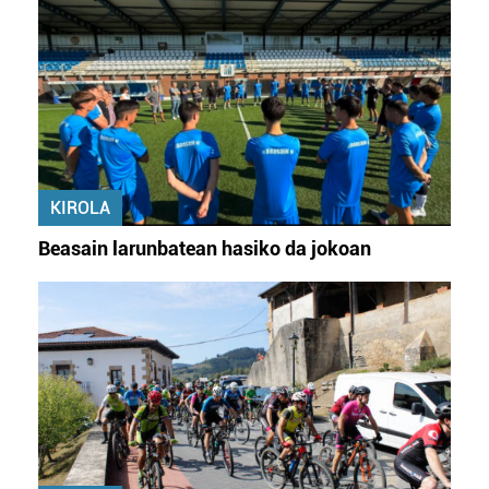
KIROLA
Beasain larunbatean hasiko da jokoan