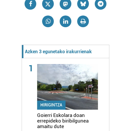
Azken 3 egunetako irakurrienak
1
HIRIGINTZA
Goierri Eskolara doan
errepideko biribilgunea
amaitu dute