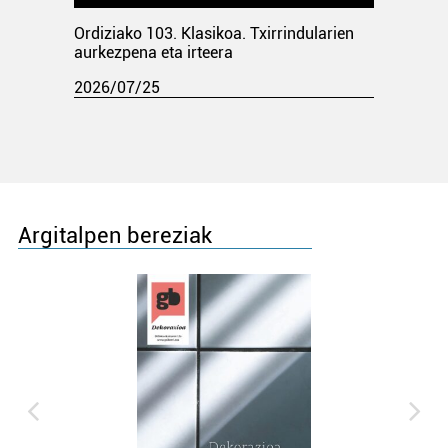
Ordiziako 103. Klasikoa. Txirrindularien
aurkezpena eta irteera
2026/07/25
Argitalpen bereziak