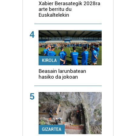
Xabier Berasategik 2028ra
arte berritu du
Euskaltelekin
4
KIROLA
Beasain larunbatean
hasiko da jokoan
5
GIZARTEA