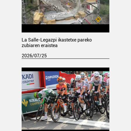
La Salle-Legazpi ikastetxe pareko
zubiaren eraistea
2026/07/25