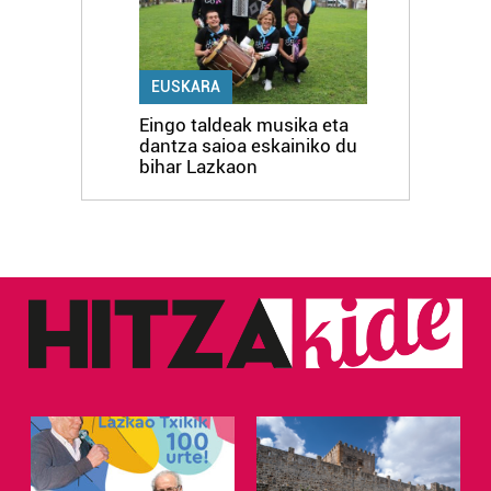
EUSKARA
Eingo taldeak musika eta
dantza saioa eskainiko du
bihar Lazkaon