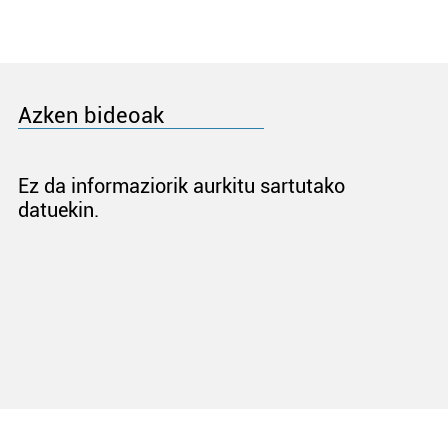
Azken bideoak
Ez da informaziorik aurkitu sartutako
datuekin.