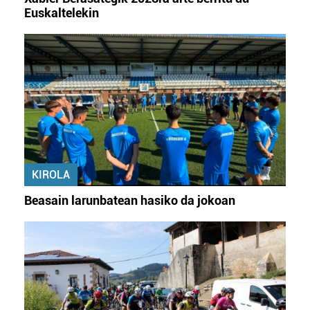
Euskaltelekin
KIROLA
Beasain larunbatean hasiko da jokoan