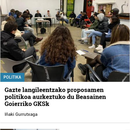
POLITIKA
Gazte langileentzako proposamen
politikoa aurkeztuko du Beasainen
Goierriko GKSk
Iñaki Gurrutxaga