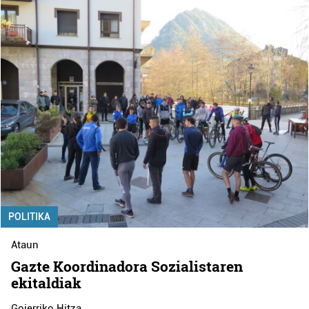
POLITIKA
Ataun
Gazte Koordinadora Sozialistaren
ekitaldiak
Goierriko Hitza