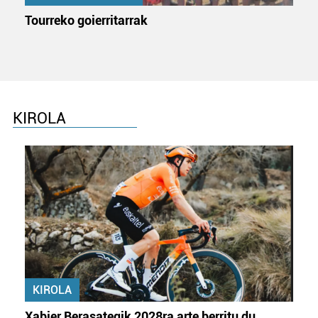
Tourreko goierritarrak
KIROLA
KIROLA
Xabier Berasategik 2028ra arte berritu du