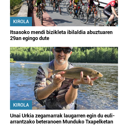
KIROLA
Itsasoko mendi bizikleta ibilaldia abuztuaren
29an egingo dute
KIROLA
Unai Urkia zegamarrak laugarren egin du euli-
arrantzako beteranoen Munduko Txapelketan