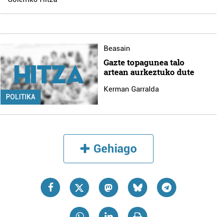
Beasain
Gazte topagunea talo
artean aurkeztuko dute
Kerman Garralda
POLITIKA
Gehiago