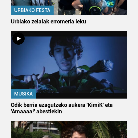
dezakezun ikusteko.
URBIAKO FESTA
Lortu zure datu pertsonalak prozesatzeko moduari
Urbiako zelaiak erromeria leku
buruzko informazio gehiago eta ezarri zure lehentasunak
datuen atalean. Edozein unetan alda edo ken dezakezu
zure baimena Cookieen adierazpenean.
Webgune honek cookie propioak eta hirugarrenen cookie-
fitxategiak erabiltzen ditu. Zure esperientzia eta
zerbitzuak hobetzeko asmoz, cookie teknologiaz
baliatzen gara. Ohar hau onartuz gero, teknologia hori
erabiltzeko baimen esplizitua ematen diguzu.
Gehiago
irakurri
MUSIKA
Odik berria ezagutzeko aukera 'KimiK' eta
'Amaaaa!' abestiekin