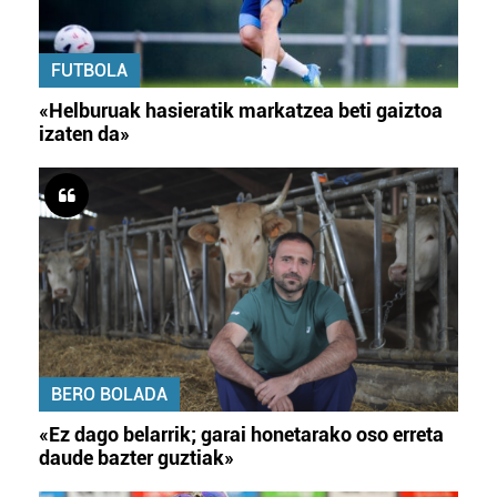
FUTBOLA
«Helburuak hasieratik markatzea beti gaiztoa
izaten da»
BERO BOLADA
«Ez dago belarrik; garai honetarako oso erreta
daude bazter guztiak»