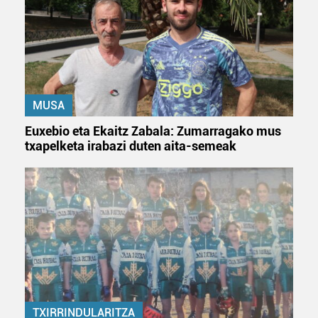
MUSA
Euxebio eta Ekaitz Zabala: Zumarragako mus
txapelketa irabazi duten aita-semeak
TXIRRINDULARITZA