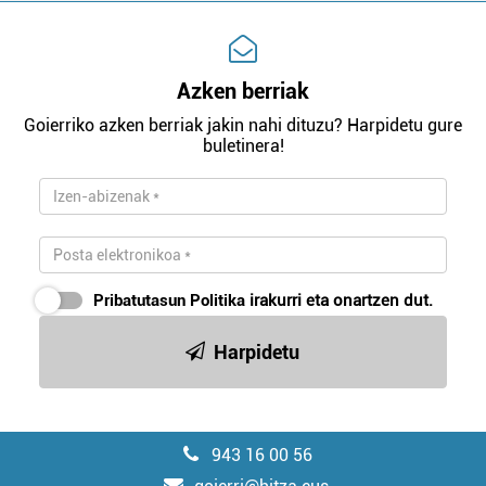
Azken berriak
Goierriko azken berriak jakin nahi dituzu? Harpidetu gure
buletinera!
Pribatutasun Politika
irakurri eta onartzen dut.
Harpidetu
943 16 00 56