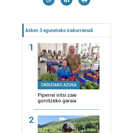
Azken 3 egunetako irakurrienak
1
ORDIZIAKO AZOKA
Piperrei iritsi zaie
gorritzeko garaia
2