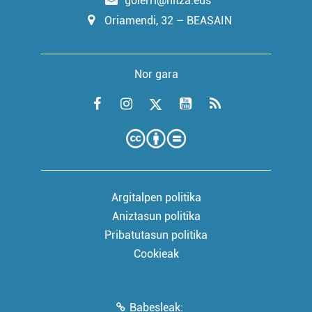
goierri@hitza.eus
Oriamendi, 32 – BEASAIN
Nor gara
Argitalpen politika
Aniztasun politika
Pribatutasun politika
Cookieak
Babesleak: