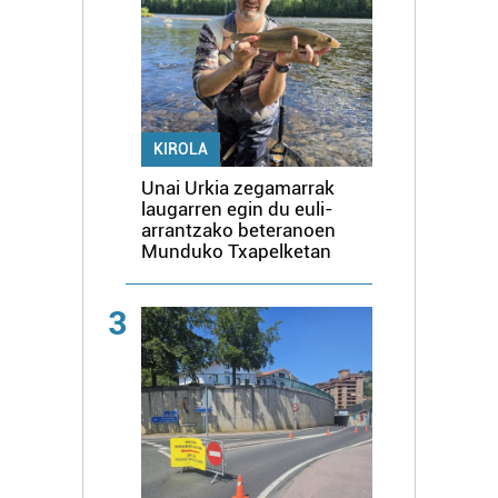
KIROLA
Unai Urkia zegamarrak
laugarren egin du euli-
arrantzako beteranoen
Munduko Txapelketan
3