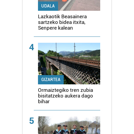
UDALA
Lazkaotik Beasainera
sartzeko bidea itxita,
Senpere kalean
4
GIZARTEA
Ormaiztegiko tren zubia
bisitatzeko aukera dago
bihar
5