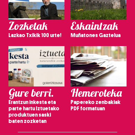
Zozketak
Eskaintzak
Lazkao Txikik 100 urte!
Muñatones Gaztelua
Gure berri.
Hemeroteka
Erantzun inkesta eta
Papereko zenbakiak
parte hartu Iztuetako
PDF formatuan
produktuen saski
baten zozketan