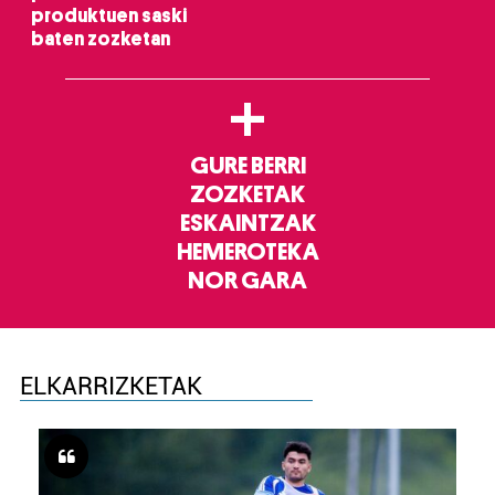
produktuen saski
baten zozketan
+
GURE BERRI
ZOZKETAK
ESKAINTZAK
HEMEROTEKA
NOR GARA
ELKARRIZKETAK