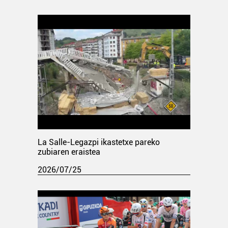
La Salle-Legazpi ikastetxe pareko
zubiaren eraistea
2026/07/25