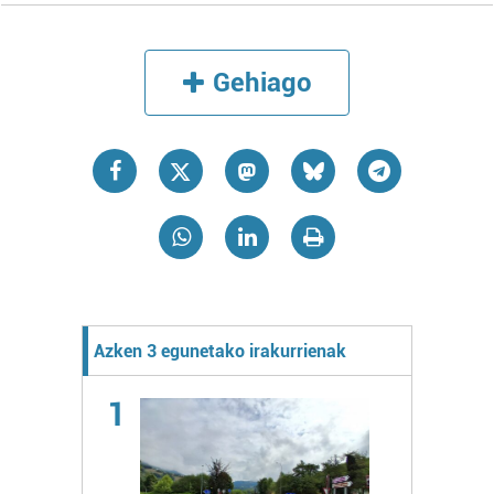
Gehiago
Azken 3 egunetako irakurrienak
1