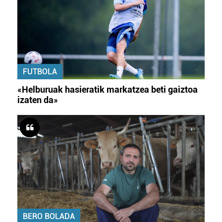
FUTBOLA
«Helburuak hasieratik markatzea beti gaiztoa
izaten da»
BERO BOLADA