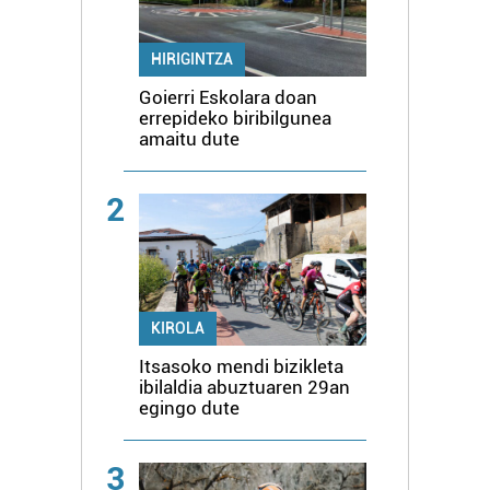
HIRIGINTZA
Goierri Eskolara doan
errepideko biribilgunea
amaitu dute
2
KIROLA
Itsasoko mendi bizikleta
ibilaldia abuztuaren 29an
egingo dute
3