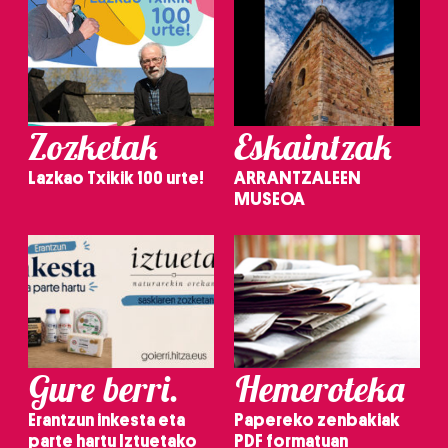
Zozketak
Eskaintzak
Lazkao Txikik 100 urte!
ARRANTZALEEN
MUSEOA
Gure berri.
Hemeroteka
Erantzun inkesta eta
Papereko zenbakiak
parte hartu Iztuetako
PDF formatuan