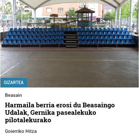
GIZARTEA
Beasain
Harmaila berria erosi du Beasaingo
Udalak, Gernika pasealekuko
pilotalekurako
Goierriko Hitza