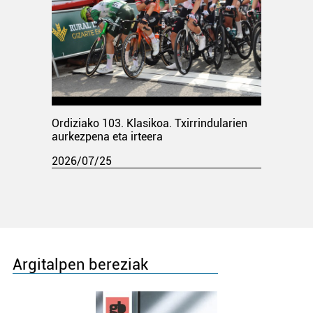
Ordiziako 103. Klasikoa. Txirrindularien
aurkezpena eta irteera
2026/07/25
Argitalpen bereziak