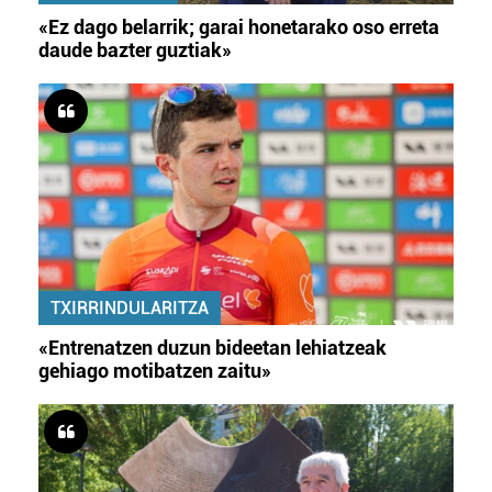
«Ez dago belarrik; garai honetarako oso erreta
daude bazter guztiak»
TXIRRINDULARITZA
«Entrenatzen duzun bideetan lehiatzeak
gehiago motibatzen zaitu»