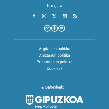
Nor gara
Argitalpen politika
Aniztasun politika
Pribatutasun politika
Cookieak
Babesleak: