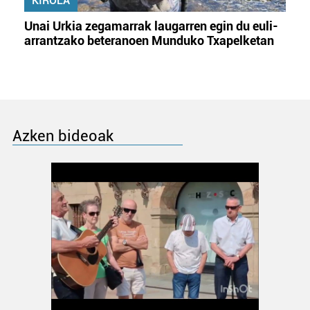
KIROLA
Unai Urkia zegamarrak laugarren egin du euli-
arrantzako beteranoen Munduko Txapelketan
Azken bideoak