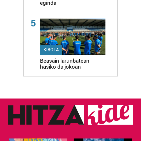
eginda
5
KIROLA
Beasain larunbatean
hasiko da jokoan