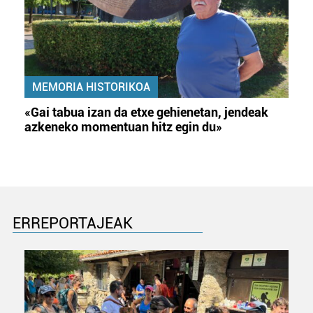
MEMORIA HISTORIKOA
«Gai tabua izan da etxe gehienetan, jendeak
azkeneko momentuan hitz egin du»
ERREPORTAJEAK