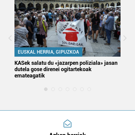
EUSKAL HERRIA, GIPUZKOA
KASek salatu du «jazarpen poliziala» jasan
Pa
dutela gose direnei ogitartekoak
da
emateagatik
«s