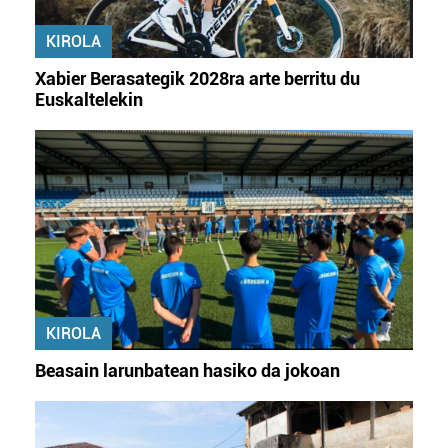
erabiltzeko baimen esplizitua ematen diguzu.
Gehiago
irakurri
KIROLA
Xabier Berasategik 2028ra arte berritu du
Euskaltelekin
KIROLA
Beasain larunbatean hasiko da jokoan