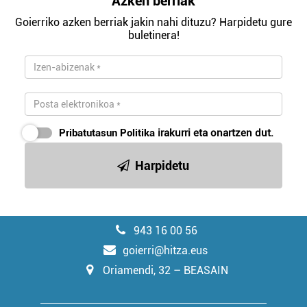
Azken berriak
Goierriko azken berriak jakin nahi dituzu? Harpidetu gure
buletinera!
Pribatutasun Politika
irakurri eta onartzen dut.
Harpidetu
943 16 00 56
goierri@hitza.eus
Oriamendi, 32 – BEASAIN