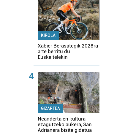
KIROLA
Xabier Berasategik 2028ra
arte berritu du
Euskaltelekin
4
GIZARTEA
Neandertalen kultura
ezagutzeko aukera, San
Adrianera bisita gidatua