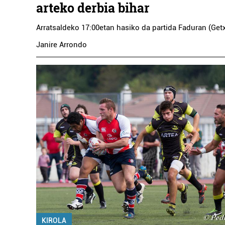
arteko derbia bihar
Arratsaldeko 17:00etan hasiko da partida Faduran (Get
Janire Arrondo
KIROLA