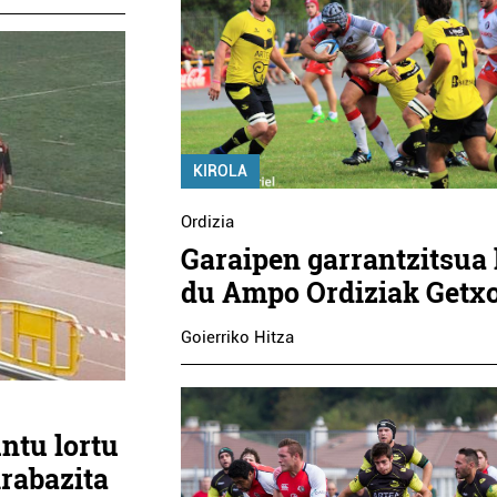
KIROLA
Ordizia
Garaipen garrantzitsua 
du Ampo Ordiziak Getx
Goierriko Hitza
ntu lortu
irabazita