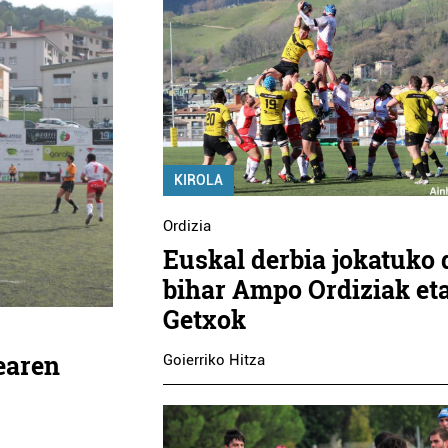
KIROLA
Ordizia
Euskal derbia jokatuko 
bihar Ampo Ordiziak et
Getxok
earen
Goierriko Hitza