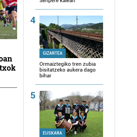
Senpere kalean
4
GIZARTEA
koan
Ormaiztegiko tren zubia
txok
bisitatzeko aukera dago
bihar
5
EUSKARA