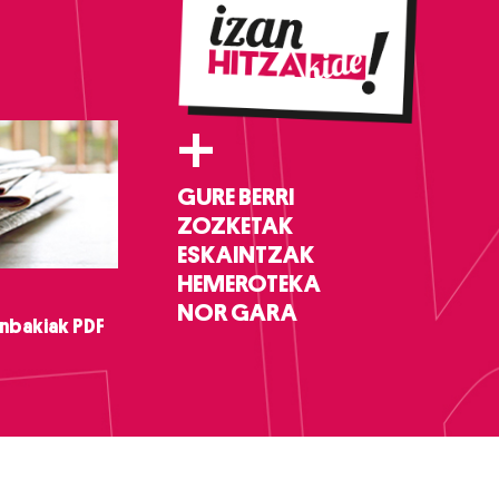
+
GURE BERRI
ZOZKETAK
ESKAINTZAK
HEMEROTEKA
NOR GARA
nbakiak PDF