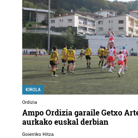
KIROLA
Ordizia
Ampo Ordizia garaile Getxo Art
aurkako euskal derbian
Goierriko Hitza