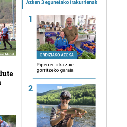
Azken 3 egunetako irakurrienak
1
ORDIZIAKO AZOKA
Piperrei iritsi zaie
gorritzeko garaia
dute
a
2