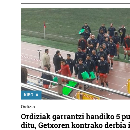
KIROLA
Ordizia
Ordiziak garrantzi handiko 5 pu
ditu, Getxoren kontrako derbia 