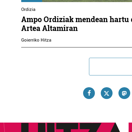
Ordizia
Ampo Ordiziak mendean hartu 
Artea Altamiran
Goierriko Hitza