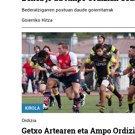
Bederatzigarren postuan daude goierritarrak
Goierriko Hitza
KIROLA
Ordizia
Getxo Artearen eta Ampo Ordiz