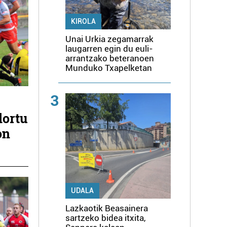
KIROLA
Unai Urkia zegamarrak
laugarren egin du euli-
arrantzako beteranoen
Munduko Txapelketan
3
lortu
on
UDALA
Lazkaotik Beasainera
sartzeko bidea itxita,