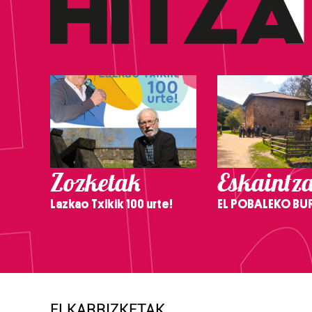
Zozketak
Eskaintz
Lazkao Txikik 100 urte!
EL POBALEKO BU
ELKARRIZKETAK