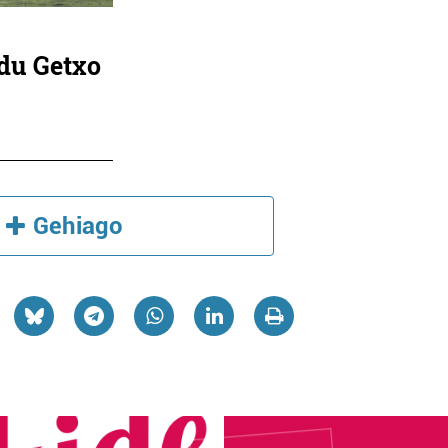
du Getxo
Gehiago