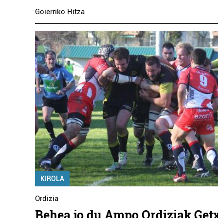
Goierriko Hitza
KIROLA
Ordizia
Behea jo du Ampo Ordiziak Get