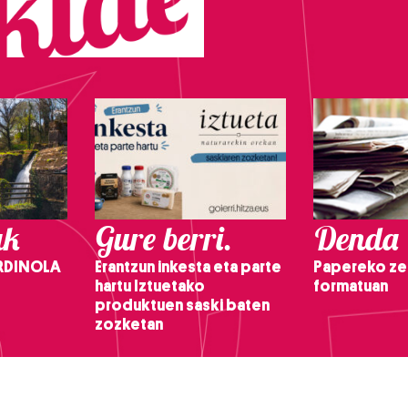
ak
Gure berri.
Denda
RDINOLA
Erantzun inkesta eta parte
Papereko ze
hartu Iztuetako
formatuan
produktuen saski baten
zozketan