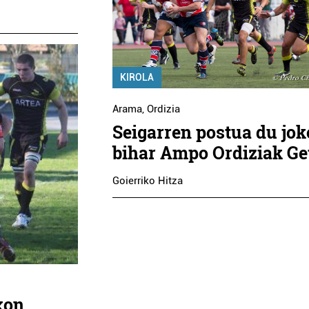
KIROLA
Arama
,
Ordizia
Seigarren postua du jo
bihar Ampo Ordiziak Ge
Goierriko Hitza
xon