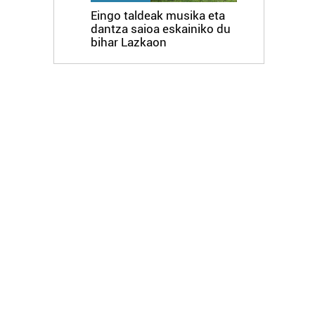
Eingo taldeak musika eta
dantza saioa eskainiko du
bihar Lazkaon