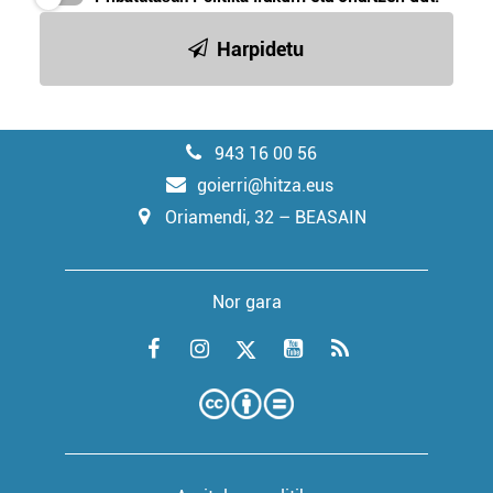
Harpidetu
943 16 00 56
goierri@hitza.eus
Oriamendi, 32 – BEASAIN
Nor gara