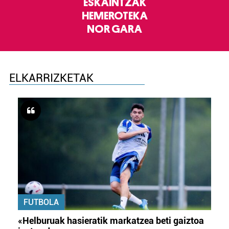
ESKAINTZAK
HEMEROTEKA
NOR GARA
ELKARRIZKETAK
FUTBOLA
«Helburuak hasieratik markatzea beti gaiztoa