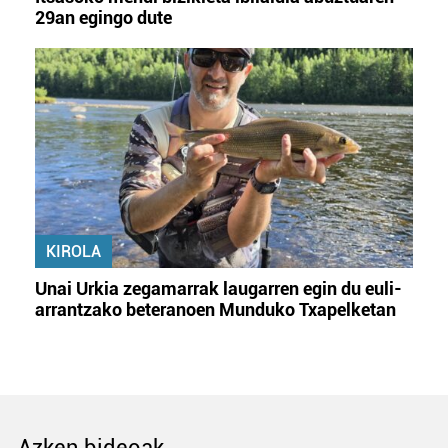
29an egingo dute
KIROLA
Unai Urkia zegamarrak laugarren egin du euli-
arrantzako beteranoen Munduko Txapelketan
Azken bideoak