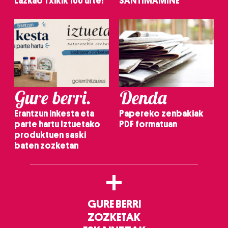
Lazkao Txikik 100 urte!
SANTIMAMIÑE
Gure berri.
Denda
Erantzun inkesta eta
Papereko zenbakiak
parte hartu Iztuetako
PDF formatuan
produktuen saski
baten zozketan
+
GURE BERRI
ZOZKETAK