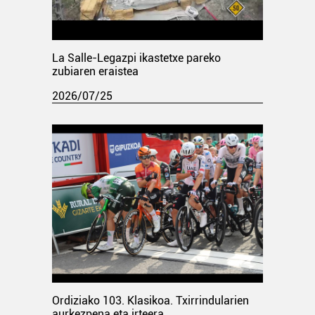
La Salle-Legazpi ikastetxe pareko
zubiaren eraistea
2026/07/25
Ordiziako 103. Klasikoa. Txirrindularien
aurkezpena eta irteera