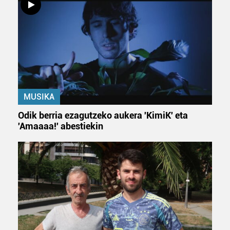
MUSIKA
Odik berria ezagutzeko aukera 'KimiK' eta
'Amaaaa!' abestiekin