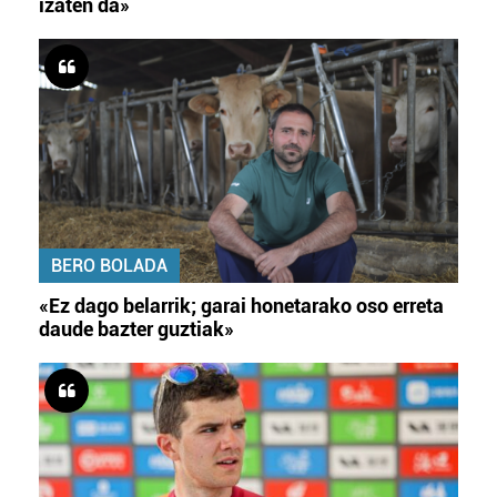
izaten da»
BERO BOLADA
«Ez dago belarrik; garai honetarako oso erreta
daude bazter guztiak»