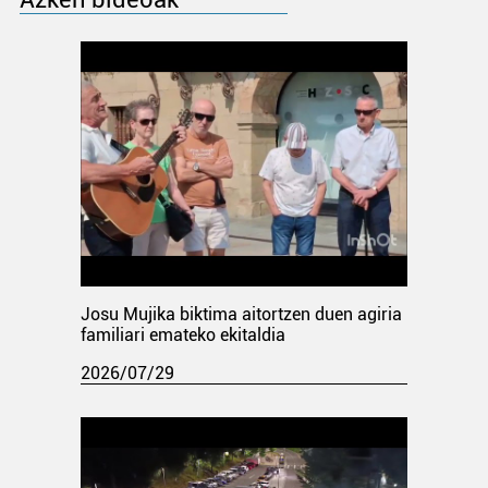
Josu Mujika biktima aitortzen duen agiria
familiari emateko ekitaldia
2026/07/29