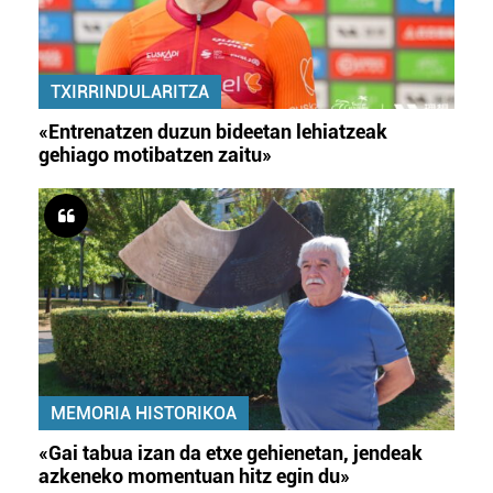
TXIRRINDULARITZA
«Entrenatzen duzun bideetan lehiatzeak
gehiago motibatzen zaitu»
MEMORIA HISTORIKOA
«Gai tabua izan da etxe gehienetan, jendeak
azkeneko momentuan hitz egin du»