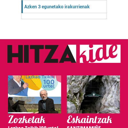
Azken 3 egunetako irakurrienak
Zozketak
Eskaintzak