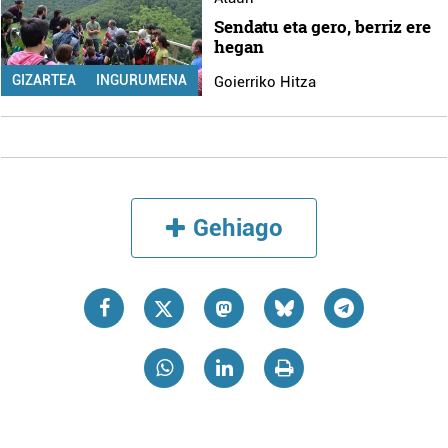
Sendatu eta gero, berriz ere
hegan
GIZARTEA
INGURUMENA
Goierriko Hitza
Gehiago