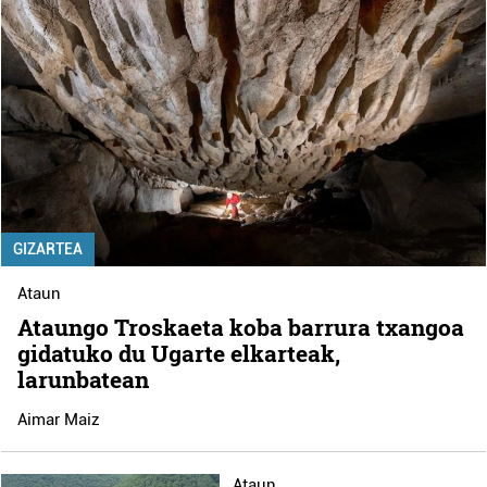
GIZARTEA
Ataun
Ataungo Troskaeta koba barrura txangoa
gidatuko du Ugarte elkarteak,
larunbatean
Aimar Maiz
Ataun