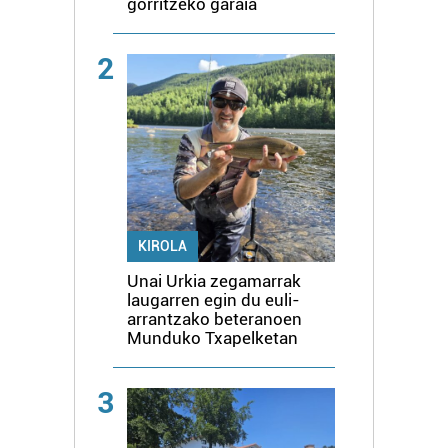
gorritzeko garaia
2
KIROLA
Unai Urkia zegamarrak
laugarren egin du euli-
arrantzako beteranoen
Munduko Txapelketan
3