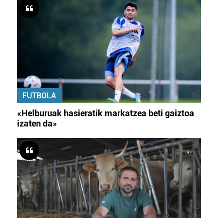
FUTBOLA
«Helburuak hasieratik markatzea beti gaiztoa
izaten da»