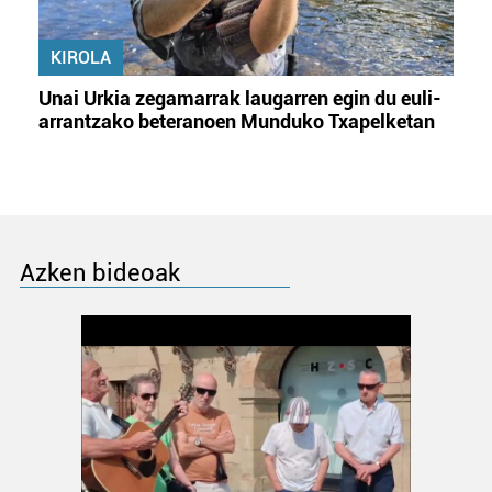
KIROLA
Unai Urkia zegamarrak laugarren egin du euli-
arrantzako beteranoen Munduko Txapelketan
Azken bideoak