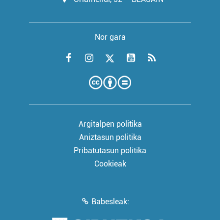
Nor gara
Argitalpen politika
Aniztasun politika
Pribatutasun politika
Cookieak
Babesleak: