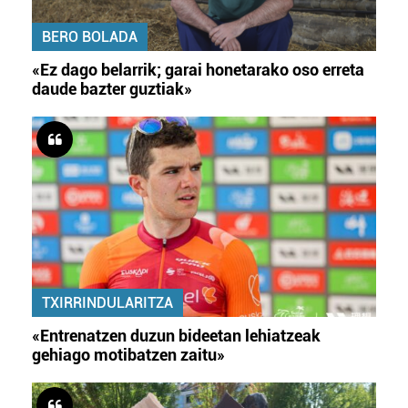
BERO BOLADA
«Ez dago belarrik; garai honetarako oso erreta
daude bazter guztiak»
TXIRRINDULARITZA
«Entrenatzen duzun bideetan lehiatzeak
gehiago motibatzen zaitu»