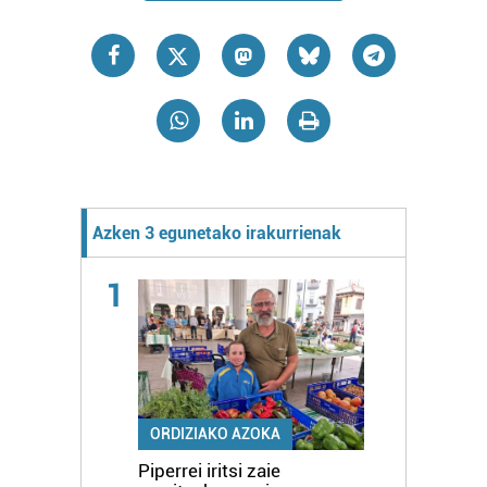
Azken 3 egunetako irakurrienak
1
ORDIZIAKO AZOKA
Piperrei iritsi zaie