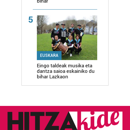
bihar
5
EUSKARA
Eingo taldeak musika eta
dantza saioa eskainiko du
bihar Lazkaon