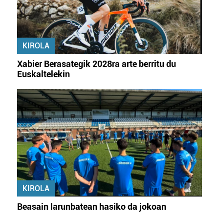
baliatzen gara. Ohar hau onartuz gero, teknologia hori
erabiltzeko baimen esplizitua ematen diguzu.
Gehiago
irakurri
KIROLA
Xabier Berasategik 2028ra arte berritu du
Euskaltelekin
KIROLA
Beasain larunbatean hasiko da jokoan