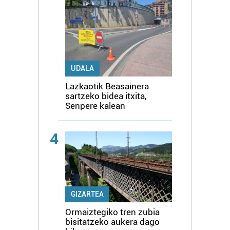
UDALA
Lazkaotik Beasainera
sartzeko bidea itxita,
Senpere kalean
4
GIZARTEA
Ormaiztegiko tren zubia
bisitatzeko aukera dago