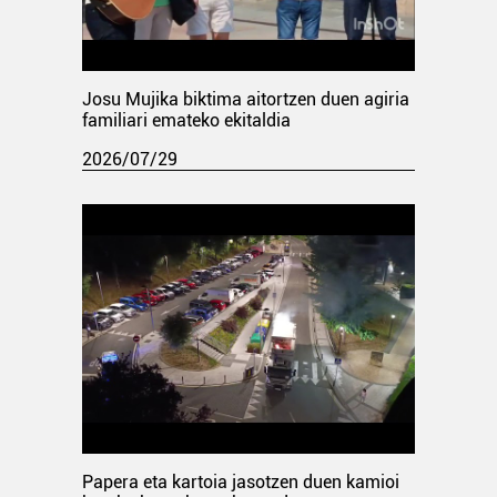
Josu Mujika biktima aitortzen duen agiria
familiari emateko ekitaldia
2026/07/29
Papera eta kartoia jasotzen duen kamioi