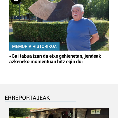
MEMORIA HISTORIKOA
«Gai tabua izan da etxe gehienetan, jendeak
azkeneko momentuan hitz egin du»
ERREPORTAJEAK