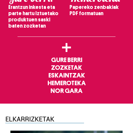
Erantzun inkesta eta
Papereko zenbakiak
parte hartu Iztuetako
PDF formatuan
produktuen saski
baten zozketan
+
GURE BERRI
ZOZKETAK
ESKAINTZAK
HEMEROTEKA
NOR GARA
ELKARRIZKETAK