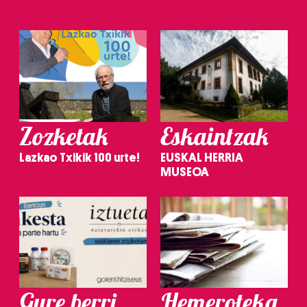
Zozketak
Eskaintzak
Lazkao Txikik 100 urte!
EUSKAL HERRIA
MUSEOA
Gure berri.
Hemeroteka