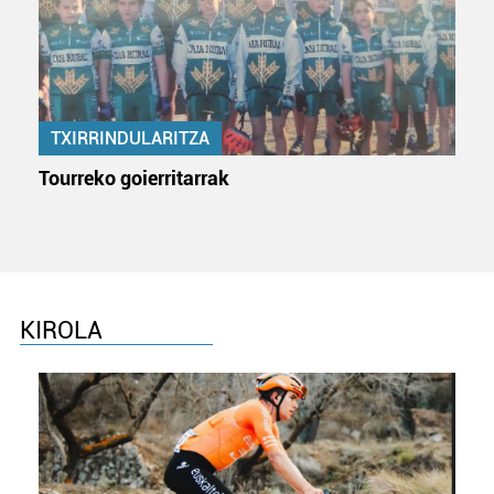
pertsonalizatuak eskaintzeko, iragarkiak eta edukia
neurtzeko, jendeari buruzko informazioa biltzeko eta
produktuak garatzeko. Zure datuak nork eta zertarako
erabiltzen dituen hauta dezakezu.
TXIRRINDULARITZA
Bazkide batzuek ez dizute baimenik eskatzen, eta beren
interes komertzial legitimoetan babesten dira. Ikusi gure
Tourreko goierritarrak
bazkideen zerrenda, beren ustez zein helburutarako
duten interes legitimoa eta horren aurka nola egin
dezakezun ikusteko.
Lortu zure datu pertsonalak prozesatzeko moduari
buruzko informazio gehiago eta ezarri zure lehentasunak
KIROLA
datuen atalean. Edozein unetan alda edo ken dezakezu
zure baimena Cookieen adierazpenean.
Webgune honek cookie propioak eta hirugarrenen cookie-
fitxategiak erabiltzen ditu. Zure esperientzia eta
zerbitzuak hobetzeko asmoz, cookie teknologiaz