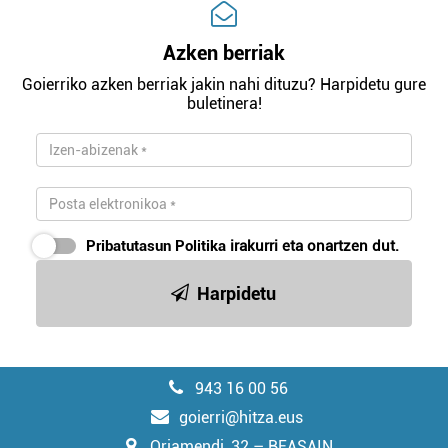
Azken berriak
Goierriko azken berriak jakin nahi dituzu? Harpidetu gure
buletinera!
Pribatutasun Politika
irakurri eta onartzen dut.
Harpidetu
943 16 00 56
goierri@hitza.eus
Oriamendi, 32 – BEASAIN