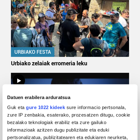
URBIAKO FESTA
Urbiako zelaiak erromeria leku
Datuen erabilera arduratsua
Guk eta
gure 1022 kideek
sure informacio pertsonala,
zure IP zenbakia, esaterako, prozesatzen ditugu, cookie
bezalako teknologiak erabiliz eta zure gailuko
informazioak azitzen dugu publizitate eta eduki
MUSIKA
pertsonalizatua, publizitatearen eta edukiaren neurketa,