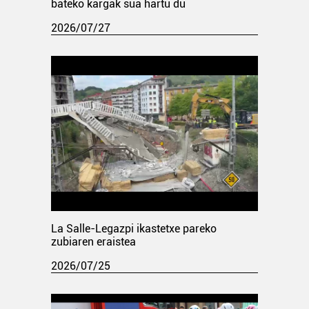
bateko kargak sua hartu du
2026/07/27
La Salle-Legazpi ikastetxe pareko
zubiaren eraistea
2026/07/25