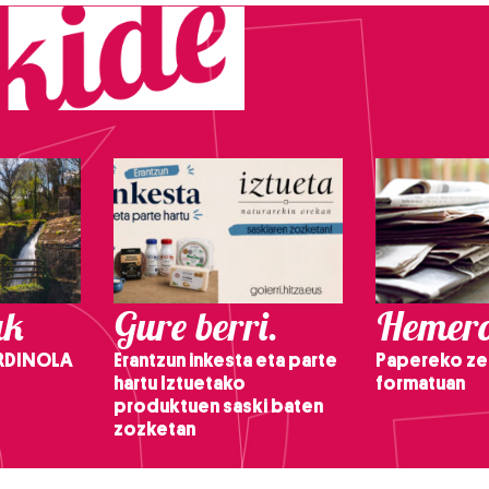
ak
Gure berri.
Hemero
RDINOLA
Erantzun inkesta eta parte
Papereko ze
hartu Iztuetako
formatuan
produktuen saski baten
zozketan