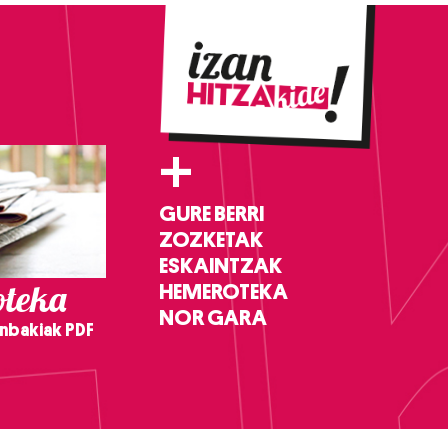
+
GURE BERRI
ZOZKETAK
ESKAINTZAK
teka
HEMEROTEKA
NOR GARA
nbakiak PDF