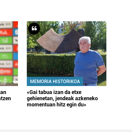
MEMORIA HISTORIKOA
tan
«Gai tabua izan da etxe
atzen
gehienetan, jendeak azkeneko
momentuan hitz egin du»