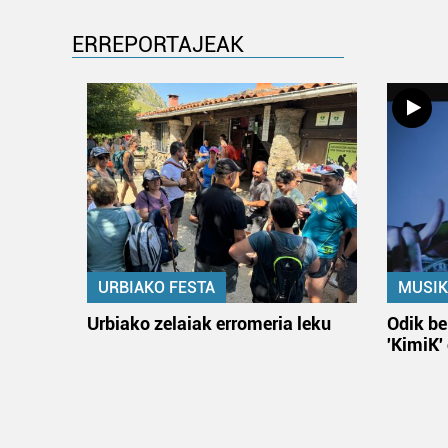
ERREPORTAJEAK
URBIAKO FESTA
MUSIK
Urbiako zelaiak erromeria leku
Odik be
'KimiK'