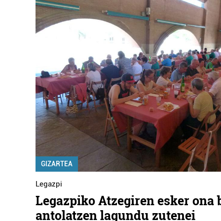
GIZARTEA
Legazpi
Legazpiko Atzegiren esker ona 
antolatzen lagundu zutenei