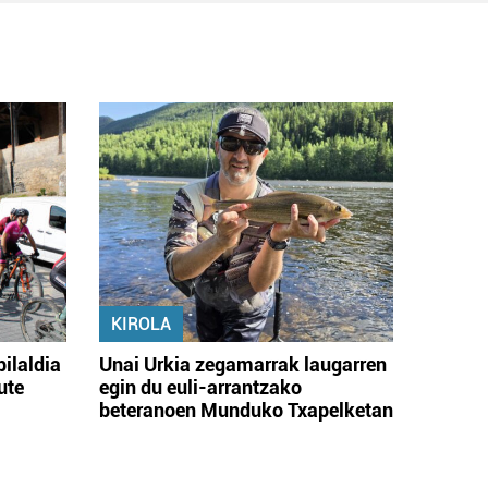
KIROLA
bilaldia
Unai Urkia zegamarrak laugarren
ute
egin du euli-arrantzako
beteranoen Munduko Txapelketan