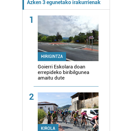
Azken 3 egunetako irakurrienak
1
HIRIGINTZA
Goierri Eskolara doan
errepideko biribilgunea
amaitu dute
2
KIROLA