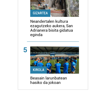
GIZARTEA
Neandertalen kultura
ezagutzeko aukera, San
Adrianera bisita gidatua
eginda
5
KIROLA
Beasain larunbatean
hasiko da jokoan