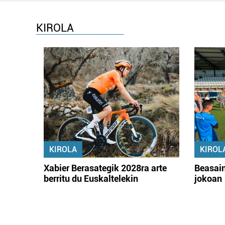
KIROLA
KIROLA
KIROL
Xabier Berasategik 2028ra arte
Beasain
berritu du Euskaltelekin
jokoan