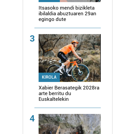
Itsasoko mendi bizikleta
ibilaldia abuztuaren 29an
egingo dute
3
KIROLA
Xabier Berasategik 2028ra
arte berritu du
Euskaltelekin
4