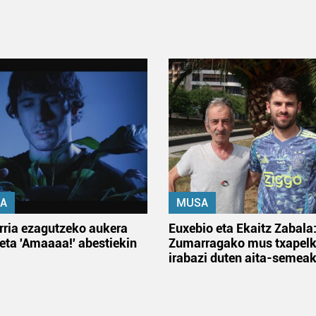
A
MUSA
rria ezagutzeko aukera
Euxebio eta Ekaitz Zabala
 eta 'Amaaaa!' abestiekin
Zumarragako mus txapelk
irabazi duten aita-semea