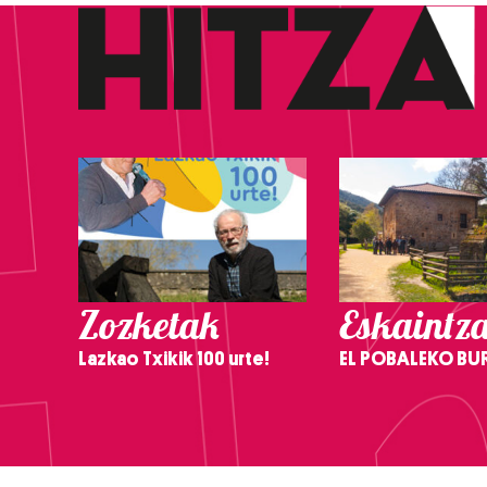
Zozketak
Eskaintz
Lazkao Txikik 100 urte!
EL POBALEKO BU