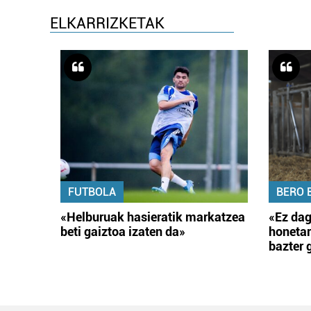
ELKARRIZKETAK
FUTBOLA
BERO 
«Helburuak hasieratik markatzea
«Ez dag
beti gaiztoa izaten da»
honetar
bazter 