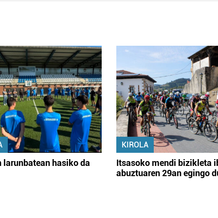
A
KIROLA
 larunbatean hasiko da
Itsasoko mendi bizikleta i
abuztuaren 29an egingo d