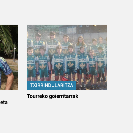
TXIRRINDULARITZA
:
Tourreko goierritarrak
eta
k