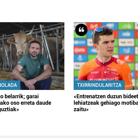
BOLADA
TXIRRINDULARITZA
o belarrik; garai
«Entrenatzen duzun bidee
ako oso erreta daude
lehiatzeak gehiago motib
guztiak»
zaitu»