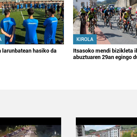
A
KIROLA
 larunbatean hasiko da
Itsasoko mendi bizikleta i
abuztuaren 29an egingo d