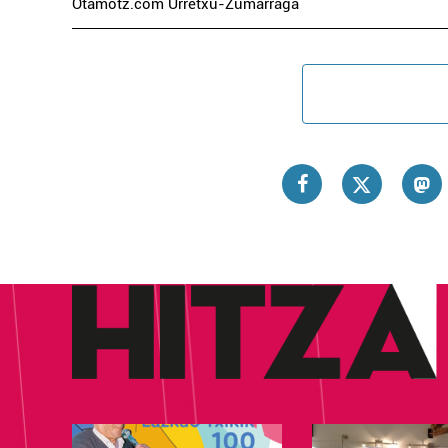
Otamotz.com Urretxu-Zumarraga