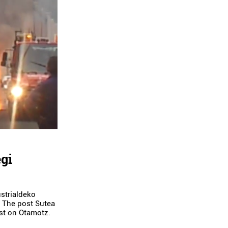
gi
strialdeko
e. The post Sutea
rst on Otamotz.