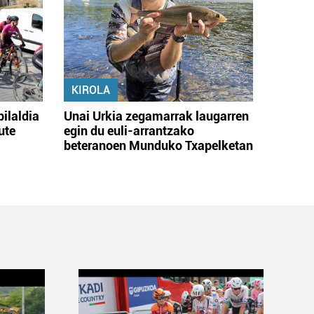
KIROLA
bilaldia
Unai Urkia zegamarrak laugarren
ute
egin du euli-arrantzako
beteranoen Munduko Txapelketan