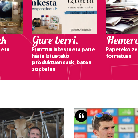
ak
Gure berri.
Hemero
 eta
Erantzun inkesta eta parte
Papereko ze
hartu Iztuetako
formatuan
produktuen saski baten
zozketan