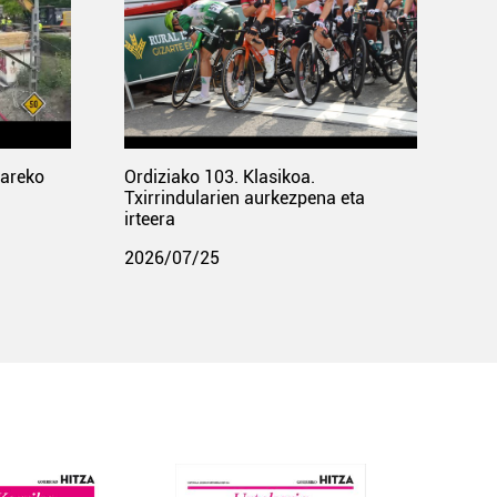
pareko
Ordiziako 103. Klasikoa.
Txirrindularien aurkezpena eta
irteera
2026/07/25