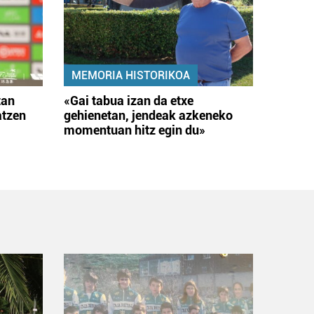
MEMORIA HISTORIKOA
tan
«Gai tabua izan da etxe
atzen
gehienetan, jendeak azkeneko
momentuan hitz egin du»