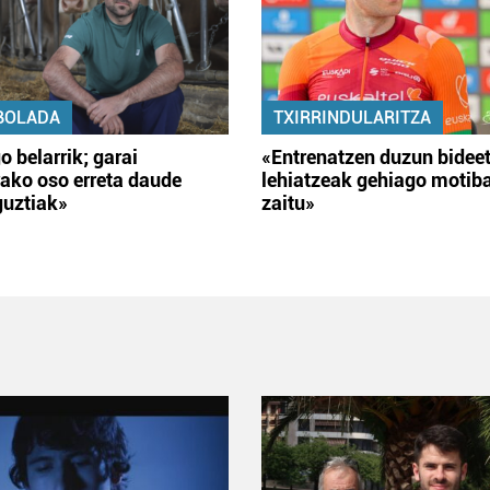
BOLADA
TXIRRINDULARITZA
o belarrik; garai
«Entrenatzen duzun bidee
ako oso erreta daude
lehiatzeak gehiago motib
guztiak»
zaitu»