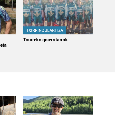
TXIRRINDULARITZA
:
Tourreko goierritarrak
eta
k