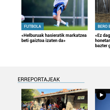
FUTBOLA
BERO 
«Helburuak hasieratik markatzea
«Ez dag
beti gaiztoa izaten da»
honetar
bazter 
ERREPORTAJEAK