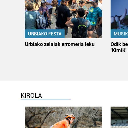
URBIAKO FESTA
MUSIK
Urbiako zelaiak erromeria leku
Odik be
'KimiK'
KIROLA