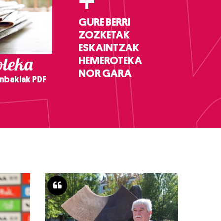
+
GURE BERRI
ZOZKETAK
ESKAINTZAK
teka
HEMEROTEKA
NOR GARA
nbakiak PDF