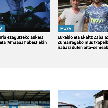
A
MUSA
rria ezagutzeko aukera
Euxebio eta Ekaitz Zabala
 eta 'Amaaaa!' abestiekin
Zumarragako mus txapelk
irabazi duten aita-semea