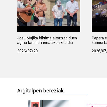
Josu Mujika biktima aitortzen duen
Papera e
agiria familiari emateko ekitaldia
kamioi b
2026/07/29
2026/07
Argitalpen bereziak