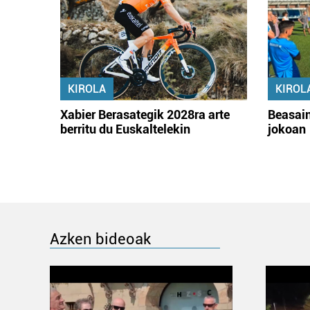
KIROLA
KIROL
Xabier Berasategik 2028ra arte
Beasain
berritu du Euskaltelekin
jokoan
Azken bideoak