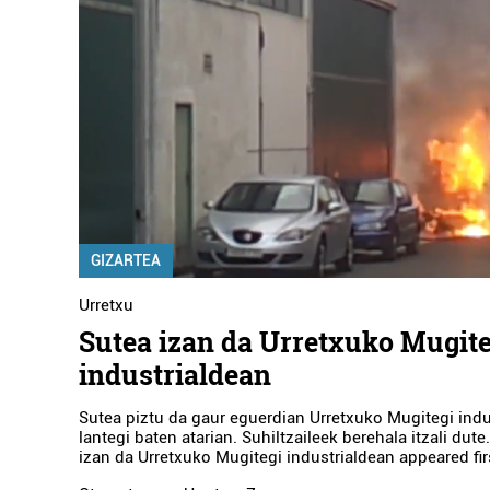
GIZARTEA
Urretxu
Sutea izan da Urretxuko Mugite
industrialdean
Sutea piztu da gaur eguerdian Urretxuko Mugitegi indu
lantegi baten atarian. Suhiltzaileek berehala itzali dut
izan da Urretxuko Mugitegi industrialdean appeared fi