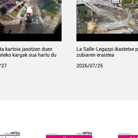
ta kartoia jasotzen duen
La Salle-Legazpi ikastetxe 
ateko kargak sua hartu du
zubiaren eraistea
/27
2026/07/25