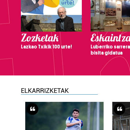
Zozketak
Eskaintz
Lazkao Txikik 100 urte!
Luberriko sarrera
bisita gidatua
ELKARRIZKETAK