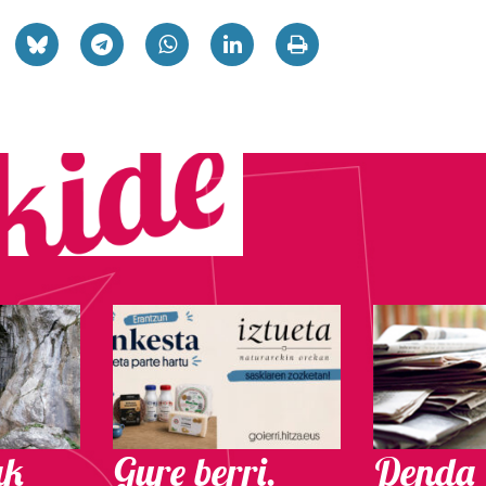
ak
Gure berri.
Denda