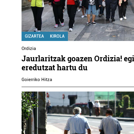
GIZARTEA
KIROLA
Ordizia
Jaurlaritzak goazen Ordizia! e
eredutzat hartu du
Goierriko Hitza