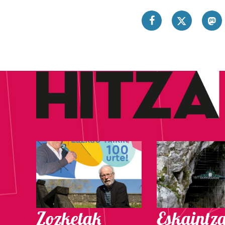
Zozketak
Eskaintz