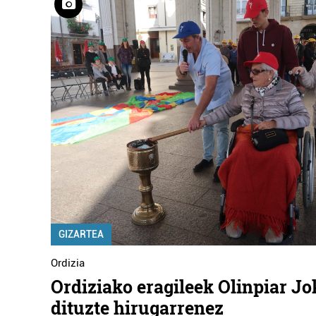
GIZARTEA
Ordizia
Ordiziako eragileek Olinpiar Jo
dituzte hirugarrenez