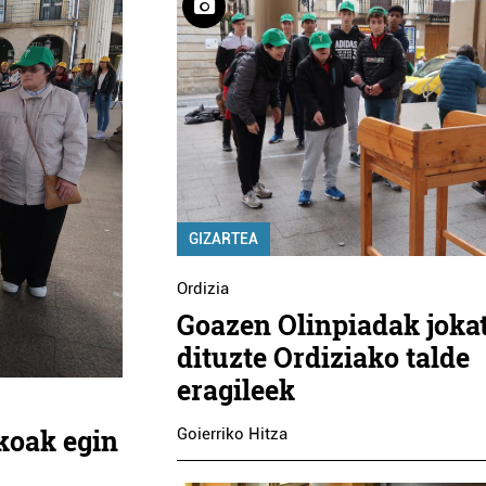
GIZARTEA
Ordizia
Goazen Olinpiadak joka
dituzte Ordiziako talde
eragileek
koak egin
Goierriko Hitza