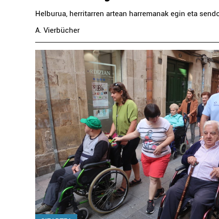
Helburua, herritarren artean harremanak egin eta send
A. Vierbücher