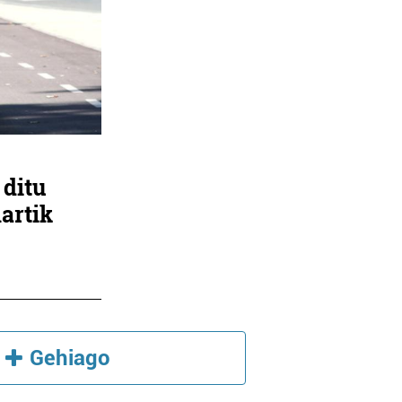
 ditu
artik
Gehiago