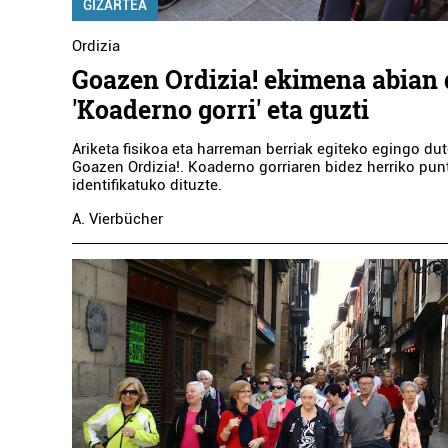
GIZARTEA
Ordizia
Goazen Ordizia! ekimena abian 
'Koaderno gorri' eta guzti
Ariketa fisikoa eta harreman berriak egiteko egingo du
Goazen Ordizia!. Koaderno gorriaren bidez herriko pun
identifikatuko dituzte.
A. Vierbücher