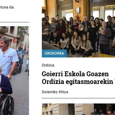
otzea da.
OROKORRA
Ordizia
Goierri Eskola Goazen
Ordizia egitasmoarekin 
Goierriko Hitza