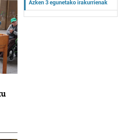
Azken 3 egunetako irakurrienak
tu