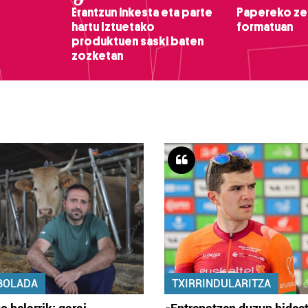
Erantzun inkesta eta parte
Papereko ze
hartu Iztuetako
formatuan
produktuen saski baten
zozketan
BOLADA
TXIRRINDULARITZA