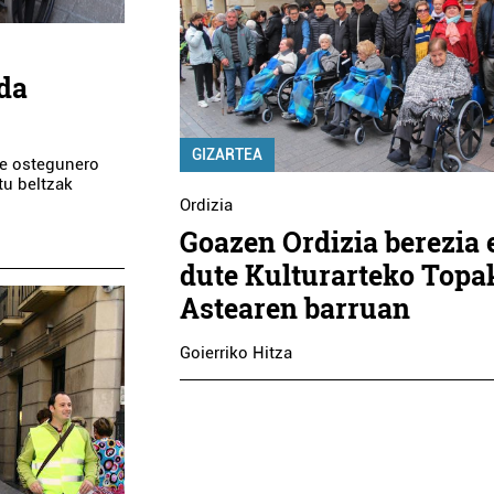
da
GIZARTEA
te ostegunero
tu beltzak
Ordizia
Goazen Ordizia berezia 
dute Kulturarteko Topa
Astearen barruan
Goierriko Hitza