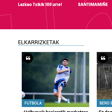
Lazkao Txikik 100 urte!
SANTIMAMIÑE
ELKARRIZKETAK
FUTBOLA
BERO 