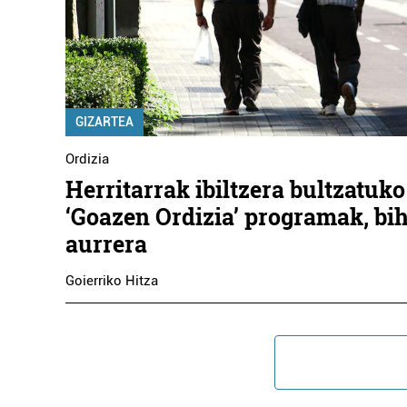
GIZARTEA
Ordizia
Herritarrak ibiltzera bultzatuko
‘Goazen Ordizia’ programak, bih
aurrera
Goierriko Hitza