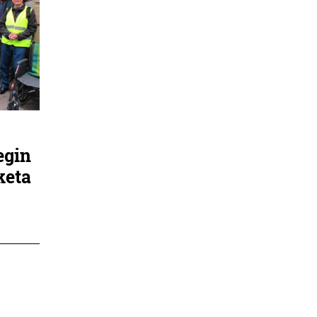
egin
keta