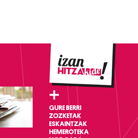
+
GURE BERRI
ZOZKETAK
ESKAINTZAK
HEMEROTEKA