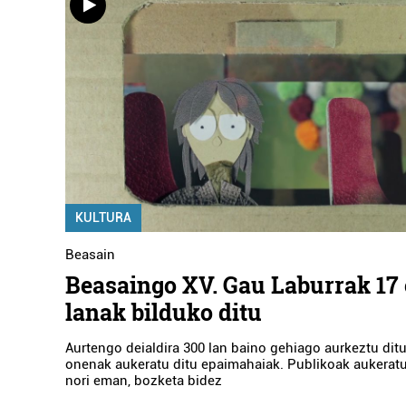
KULTURA
Beasain
Beasaingo XV. Gau Laburrak 17 
lanak bilduko ditu
Aurtengo deialdira 300 lan baino gehiago aurkeztu ditu
onenak aukeratu ditu epaimahaiak. Publikoak aukeratu
nori eman, bozketa bidez