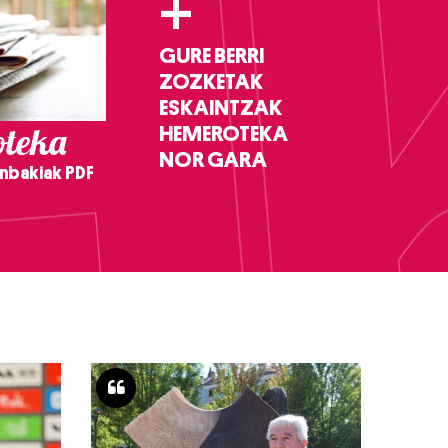
+
GURE BERRI
ZOZKETAK
ESKAINTZAK
teka
HEMEROTEKA
NOR GARA
nbakiak PDF