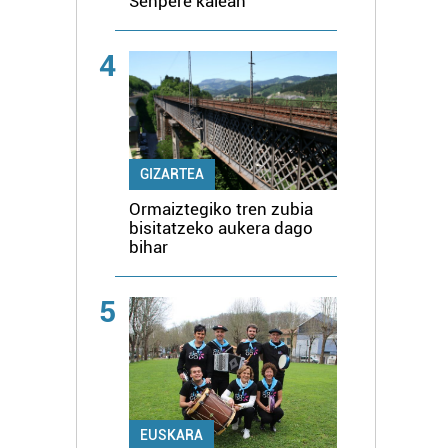
Senpere kalean
4
GIZARTEA
Ormaiztegiko tren zubia
bisitatzeko aukera dago
bihar
5
EUSKARA