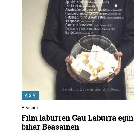
AISIA
Beasain
Film laburren Gau Laburra egin
bihar Beasainen