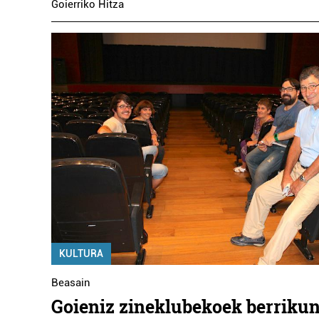
Goierriko Hitza
KULTURA
Beasain
Goieniz zineklubekoek berriku