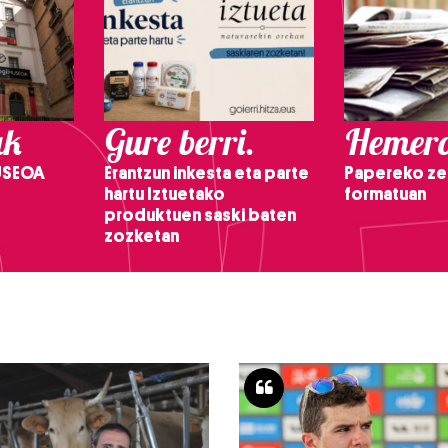
ak
Gure berri.
Hemero
USEOA
Erantzun inkesta eta parte
Papereko ze
hartu Iztuetako
formatuan
produktuen saski baten
zozketan