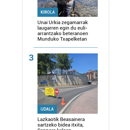
KIROLA
Unai Urkia zegamarrak
laugarren egin du euli-
arrantzako beteranoen
Munduko Txapelketan
3
UDALA
Lazkaotik Beasainera
sartzeko bidea itxita,