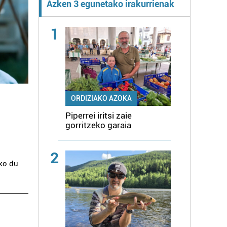
Azken 3 egunetako irakurrienak
1
ORDIZIAKO AZOKA
Piperrei iritsi zaie
gorritzeko garaia
2
iko du