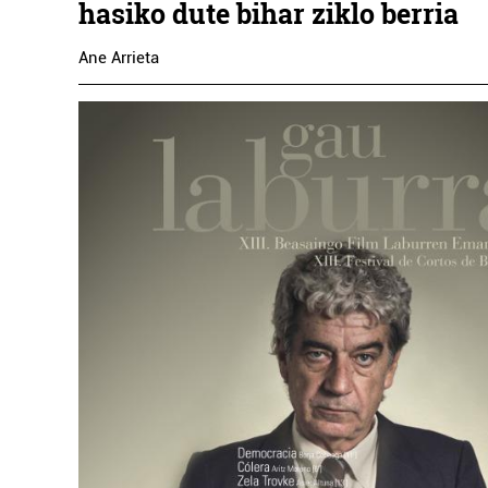
hasiko dute bihar ziklo berria
Ane Arrieta