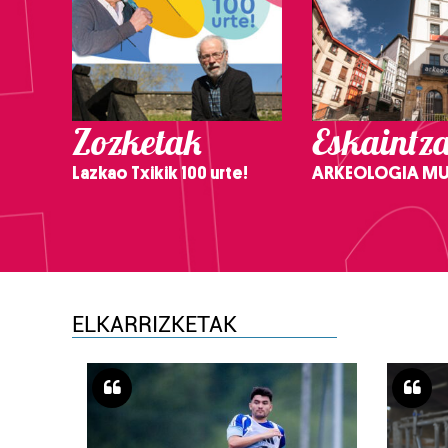
Zozketak
Eskaintz
Lazkao Txikik 100 urte!
ARKEOLOGIA M
ELKARRIZKETAK