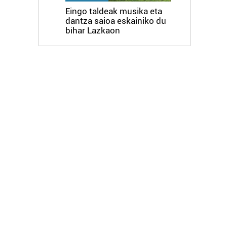
Eingo taldeak musika eta
dantza saioa eskainiko du
bihar Lazkaon