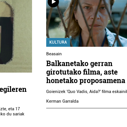
KULTURA
Beasain
Balkanetako gerran
girotutako filma, aste
honetako proposamena
egileren
Goienizek 'Quo Vadis, Aida?' filma eskain
Kerman Garralda
zte, eta 17
ko du sariak