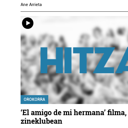
Ane Arrieta
OROKORRA
‘El amigo de mi hermana’ filma,
zineklubean