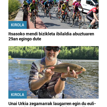
KIROLA
Itsasoko mendi bizikleta ibilaldia abuztuaren
29an egingo dute
KIROLA
Unai Urkia zegamarrak laugarren egin du euli-