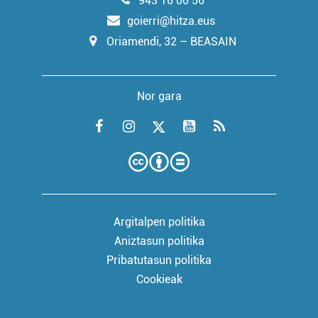
943 16 00 56
goierri@hitza.eus
Oriamendi, 32 – BEASAIN
Nor gara
Argitalpen politika
Aniztasun politika
Pribatutasun politika
Cookieak