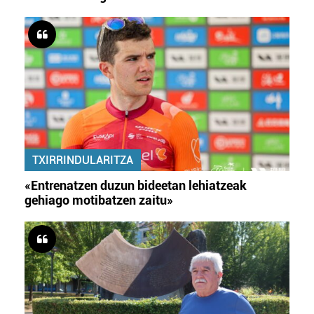
TXIRRINDULARITZA
«Entrenatzen duzun bideetan lehiatzeak
gehiago motibatzen zaitu»