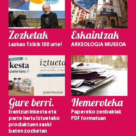
Zozketak
Eskaintzak
Lazkao Txikik 100 urte!
ARKEOLOGIA MUSEOA
Gure berri.
Hemeroteka
Erantzun inkesta eta
Papereko zenbakiak
parte hartu Iztuetako
PDF formatuan
produktuen saski
baten zozketan