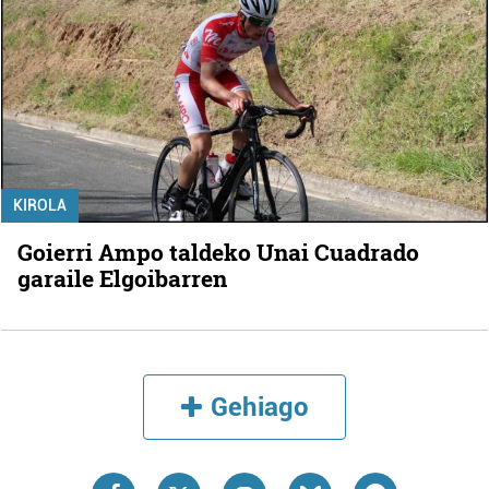
KIROLA
Goierri Ampo taldeko Unai Cuadrado
garaile Elgoibarren
Gehiago