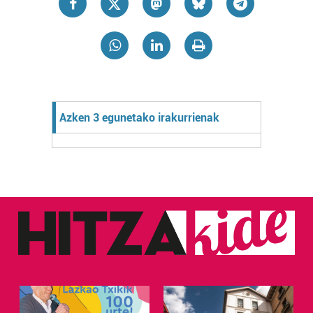
Azken 3 egunetako irakurrienak