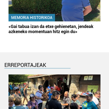
MEMORIA HISTORIKOA
«Gai tabua izan da etxe gehienetan, jendeak
azkeneko momentuan hitz egin du»
ERREPORTAJEAK