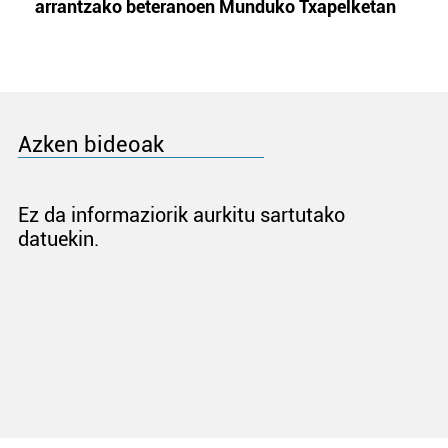
arrantzako beteranoen Munduko Txapelketan
Azken bideoak
Ez da informaziorik aurkitu sartutako
datuekin.