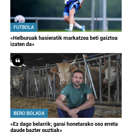
FUTBOLA
«Helburuak hasieratik markatzea beti gaiztoa
izaten da»
BERO BOLADA
«Ez dago belarrik; garai honetarako oso erreta
daude bazter guztiak»