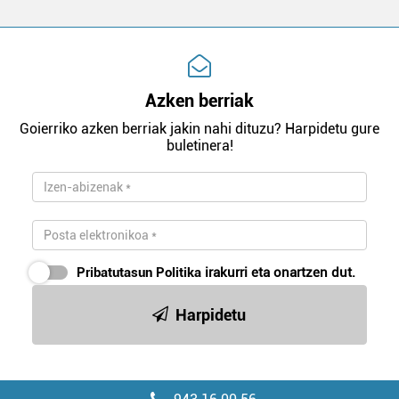
Azken berriak
Goierriko azken berriak jakin nahi dituzu? Harpidetu gure
buletinera!
Pribatutasun Politika
irakurri eta onartzen dut.
Harpidetu