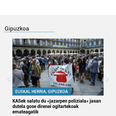
Gipuzkoa
EUSKAL HERRIA, GIPUZKOA
KASek salatu du «jazarpen poliziala» jasan
Pa
dutela gose direnei ogitartekoak
da
emateagatik
«s