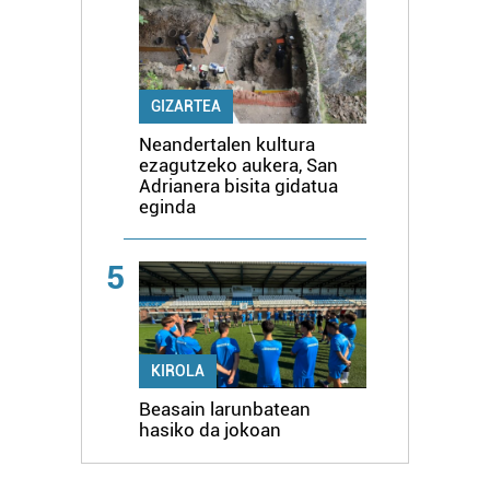
GIZARTEA
Neandertalen kultura
ezagutzeko aukera, San
Adrianera bisita gidatua
eginda
5
KIROLA
Beasain larunbatean
hasiko da jokoan