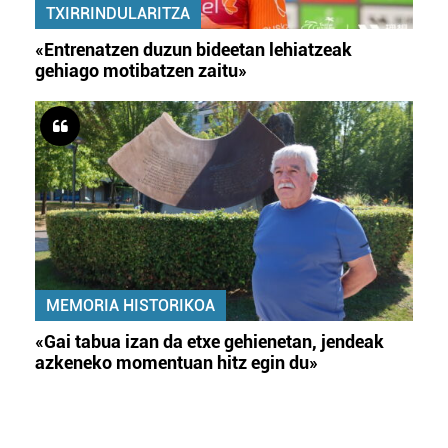
TXIRRINDULARITZA
«Entrenatzen duzun bideetan lehiatzeak
gehiago motibatzen zaitu»
MEMORIA HISTORIKOA
«Gai tabua izan da etxe gehienetan, jendeak
azkeneko momentuan hitz egin du»