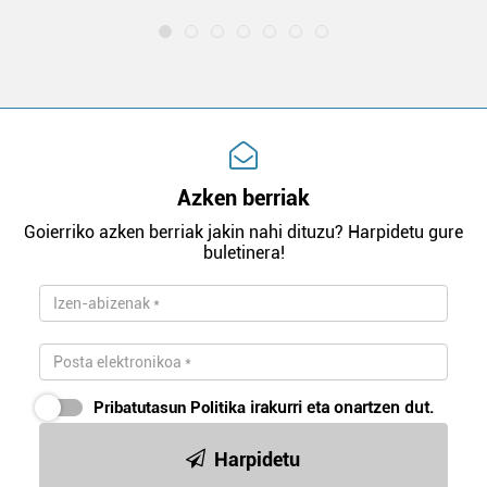
Azken berriak
Goierriko azken berriak jakin nahi dituzu? Harpidetu gure
buletinera!
Pribatutasun Politika
irakurri eta onartzen dut.
Harpidetu