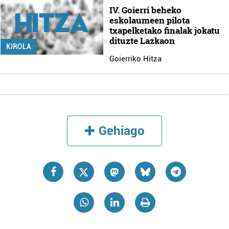
IV. Goierri beheko
eskolaumeen pilota
txapelketako finalak jokatu
dituzte Lazkaon
KIROLA
Goierriko Hitza
Gehiago