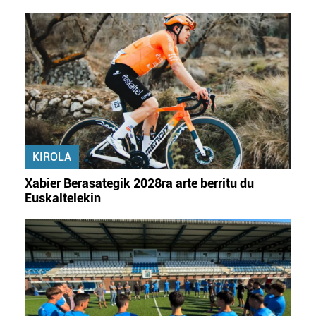
Webgune honek cookie propioak eta hirugarrenen cookie-
fitxategiak erabiltzen ditu. Zure esperientzia eta
zerbitzuak hobetzeko asmoz, cookie teknologiaz
baliatzen gara. Ohar hau onartuz gero, teknologia hori
erabiltzeko baimen esplizitua ematen diguzu.
Gehiago
irakurri
KIROLA
Xabier Berasategik 2028ra arte berritu du
Euskaltelekin