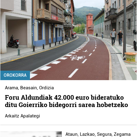
OROKORRA
Arama
,
Beasain
,
Ordizia
Foru Aldundiak 42.000 euro bideratuko
ditu Goierriko bidegorri sarea hobetzeko
Arkaitz Apalategi
Ataun
,
Lazkao
,
Segura
,
Zegama