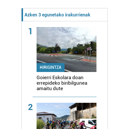
Azken 3 egunetako irakurrienak
1
HIRIGINTZA
Goierri Eskolara doan
errepideko biribilgunea
amaitu dute
2