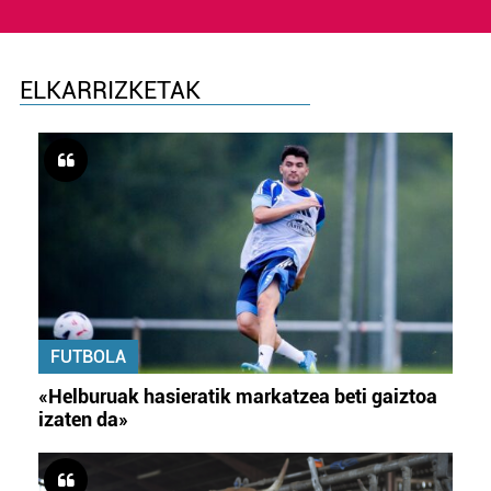
ELKARRIZKETAK
FUTBOLA
«Helburuak hasieratik markatzea beti gaiztoa
izaten da»