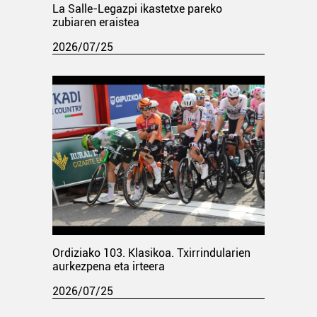
La Salle-Legazpi ikastetxe pareko
zubiaren eraistea
2026/07/25
Ordiziako 103. Klasikoa. Txirrindularien
aurkezpena eta irteera
2026/07/25