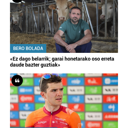
BERO BOLADA
«Ez dago belarrik; garai honetarako oso erreta
daude bazter guztiak»