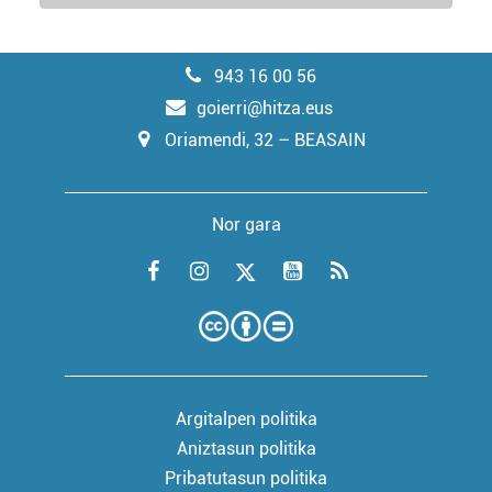
943 16 00 56
goierri@hitza.eus
Oriamendi, 32 – BEASAIN
Nor gara
Argitalpen politika
Aniztasun politika
Pribatutasun politika