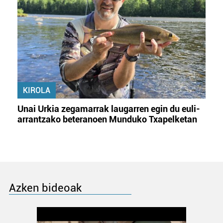
KIROLA
Unai Urkia zegamarrak laugarren egin du euli-
arrantzako beteranoen Munduko Txapelketan
Azken bideoak