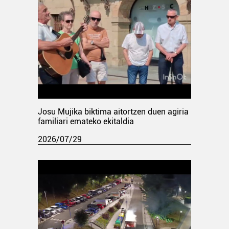
Josu Mujika biktima aitortzen duen agiria
familiari emateko ekitaldia
2026/07/29