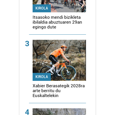
KIROLA
Itsasoko mendi bizikleta
ibilaldia abuztuaren 29an
egingo dute
3
KIROLA
Xabier Berasategik 2028ra
arte berritu du
Euskaltelekin
4