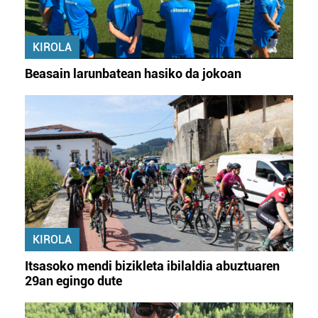
KIROLA
Beasain larunbatean hasiko da jokoan
KIROLA
Itsasoko mendi bizikleta ibilaldia abuztuaren
29an egingo dute