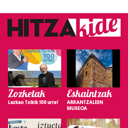
Zozketak
Eskaintzak
Lazkao Txikik 100 urte!
ARRANTZALEEN
MUSEOA