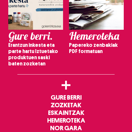
Gure berri.
Hemeroteka
Erantzun inkesta eta
Papereko zenbakiak
parte hartu Iztuetako
PDF formatuan
produktuen saski
baten zozketan
+
GURE BERRI
ZOZKETAK
ESKAINTZAK
HEMEROTEKA
NOR GARA