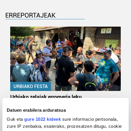
ERREPORTAJEAK
URBIAKO FESTA
Urbiako zelaiak erromeria leku
Datuen erabilera arduratsua
Guk eta
gure 1022 kideek
sure informacio pertsonala,
zure IP zenbakia, esaterako, prozesatzen ditugu, cookie