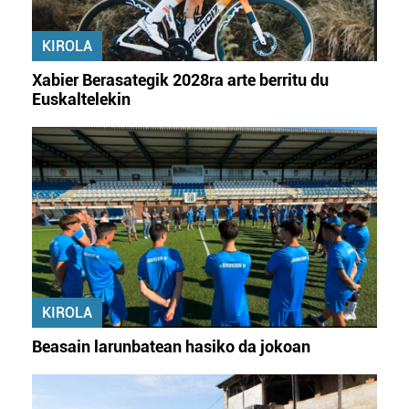
KIROLA
Xabier Berasategik 2028ra arte berritu du
Euskaltelekin
KIROLA
Beasain larunbatean hasiko da jokoan