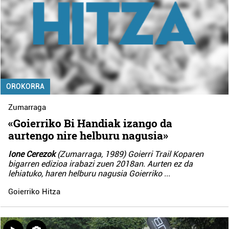
OROKORRA
Zumarraga
«Goierriko Bi Handiak izango da
aurtengo nire helburu nagusia»
Ione Cerezok
(Zumarraga, 1989) Goierri Trail Koparen
bigarren edizioa irabazi zuen 2018an. Aurten ez da
lehiatuko, haren helburu nagusia Goierriko
...
Goierriko Hitza