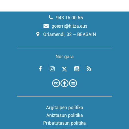
943 16 00 56
goierri@hitza.eus
Oriamendi, 32 – BEASAIN
Nor gara
Argitalpen politika
Aniztasun politika
Pribatutasun politika