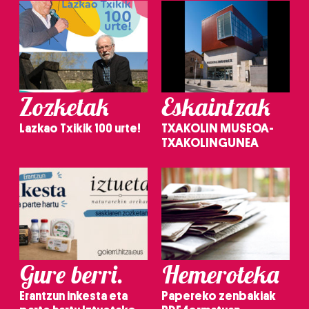
Zozketak
Eskaintzak
Lazkao Txikik 100 urte!
TXAKOLIN MUSEOA-
TXAKOLINGUNEA
Gure berri.
Hemeroteka
Erantzun inkesta eta
Papereko zenbakiak