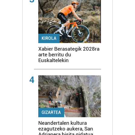
KIROLA
Xabier Berasategik 2028ra
arte berritu du
Euskaltelekin
4
GIZARTEA
Neandertalen kultura
ezagutzeko aukera, San
Adrianera bisita gidatua