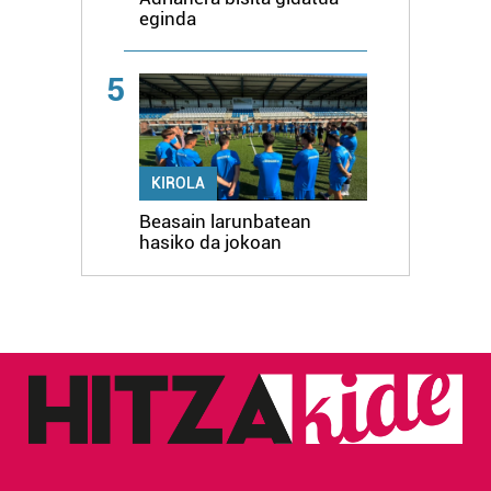
eginda
5
KIROLA
Beasain larunbatean
hasiko da jokoan