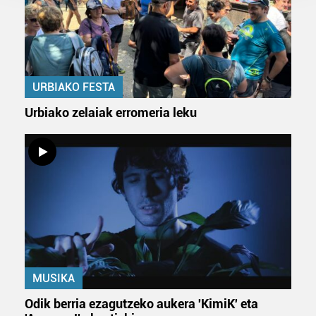
prozesatzen ditugu, zure IP zenbakia, besteak beste,
teknologia erabiliz, cookieak adibidez, iragarki eta eduki
pertsonalizatuak eskaintzeko, iragarkiak eta edukia
neurtzeko, jendeari buruzko informazioa biltzeko eta
produktuak garatzeko. Zure datuak nork eta zertarako
URBIAKO FESTA
erabiltzen dituen hauta dezakezu.
Urbiako zelaiak erromeria leku
Bazkide batzuek ez dizute baimenik eskatzen, eta beren
interes komertzial legitimoetan babesten dira. Ikusi gure
bazkideen zerrenda, beren ustez zein helburutarako
duten interes legitimoa eta horren aurka nola egin
dezakezun ikusteko.
Lortu zure datu pertsonalak prozesatzeko moduari
buruzko informazio gehiago eta ezarri zure lehentasunak
datuen atalean. Edozein unetan alda edo ken dezakezu
MUSIKA
zure baimena Cookieen adierazpenean.
Odik berria ezagutzeko aukera 'KimiK' eta