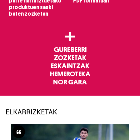
parte hartu Iztuetako
PDF formatuan
produktuen saski
baten zozketan
+
GURE BERRI
ZOZKETAK
ESKAINTZAK
HEMEROTEKA
NOR GARA
ELKARRIZKETAK