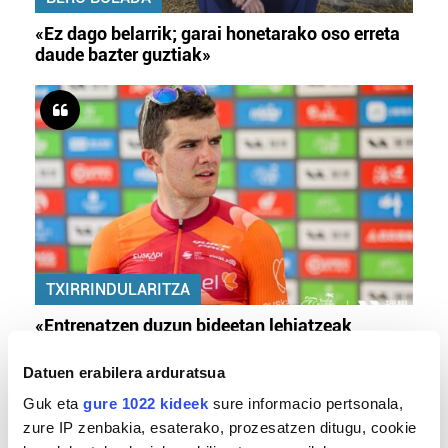
«Ez dago belarrik; garai honetarako oso erreta
daude bazter guztiak»
TXIRRINDULARITZA
«Entrenatzen duzun bideetan lehiatzeak
gehiago motibatzen zaitu»
Datuen erabilera arduratsua
Guk eta
gure 1022 kideek
sure informacio pertsonala,
zure IP zenbakia, esaterako, prozesatzen ditugu, cookie