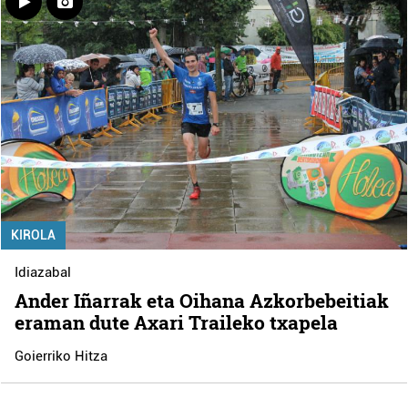
KIROLA
Idiazabal
Ander Iñarrak eta Oihana Azkorbebeitiak
eraman dute Axari Traileko txapela
Goierriko Hitza