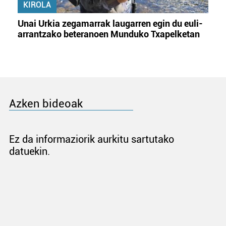
KIROLA
Unai Urkia zegamarrak laugarren egin du euli-
arrantzako beteranoen Munduko Txapelketan
Azken bideoak
Ez da informaziorik aurkitu sartutako
datuekin.