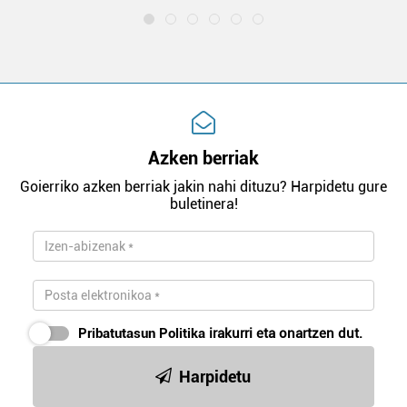
Azken berriak
Goierriko azken berriak jakin nahi dituzu? Harpidetu gure
buletinera!
Pribatutasun Politika
irakurri eta onartzen dut.
Harpidetu