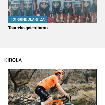
TXIRRINDULARITZA
Tourreko goierritarrak
KIROLA