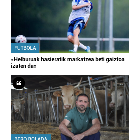
FUTBOLA
«Helburuak hasieratik markatzea beti gaiztoa
izaten da»
BERO BOLADA