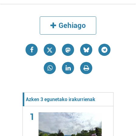
Gehiago
Azken 3 egunetako irakurrienak
1