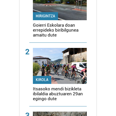
HIRIGINTZA
Goierri Eskolara doan
errepideko biribilgunea
amaitu dute
2
KIROLA
Itsasoko mendi bizikleta
ibilaldia abuztuaren 29an
egingo dute
3