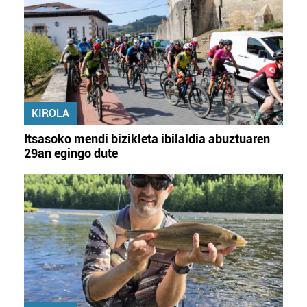
KIROLA
Itsasoko mendi bizikleta ibilaldia abuztuaren
29an egingo dute