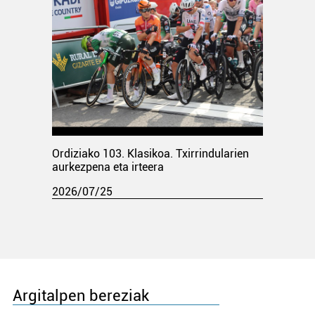
Ordiziako 103. Klasikoa. Txirrindularien
aurkezpena eta irteera
2026/07/25
Argitalpen bereziak