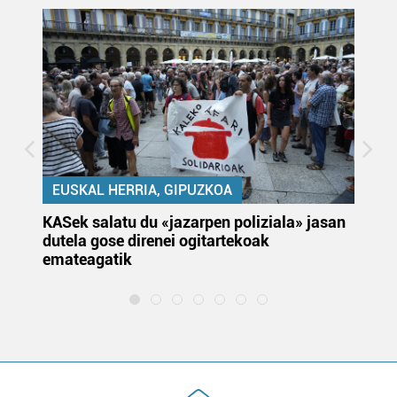
EUSKAL HERRIA, GIPUZKOA
KASek salatu du «jazarpen poliziala» jasan
Pa
dutela gose direnei ogitartekoak
da
emateagatik
«s