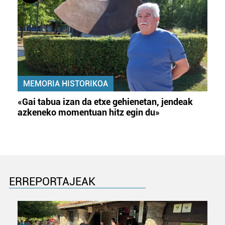
MEMORIA HISTORIKOA
«Gai tabua izan da etxe gehienetan, jendeak
azkeneko momentuan hitz egin du»
ERREPORTAJEAK