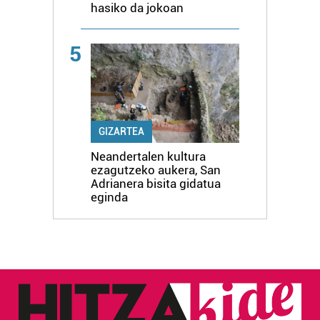
hasiko da jokoan
5
GIZARTEA
Neandertalen kultura
ezagutzeko aukera, San
Adrianera bisita gidatua
eginda