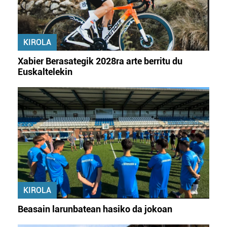
baliatzen gara. Ohar hau onartuz gero, teknologia hori
erabiltzeko baimen esplizitua ematen diguzu.
Gehiago
irakurri
KIROLA
Xabier Berasategik 2028ra arte berritu du
Euskaltelekin
KIROLA
Beasain larunbatean hasiko da jokoan