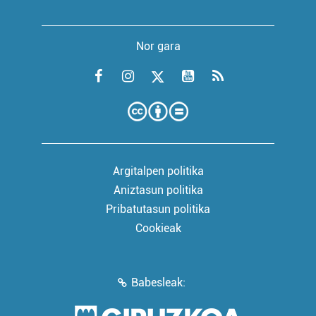
Nor gara
Argitalpen politika
Aniztasun politika
Pribatutasun politika
Cookieak
Babesleak: