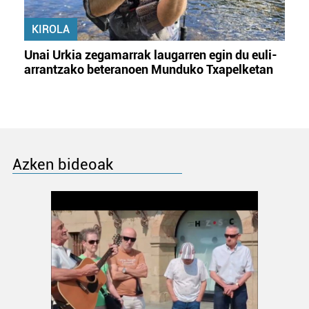
KIROLA
Unai Urkia zegamarrak laugarren egin du euli-
arrantzako beteranoen Munduko Txapelketan
Azken bideoak