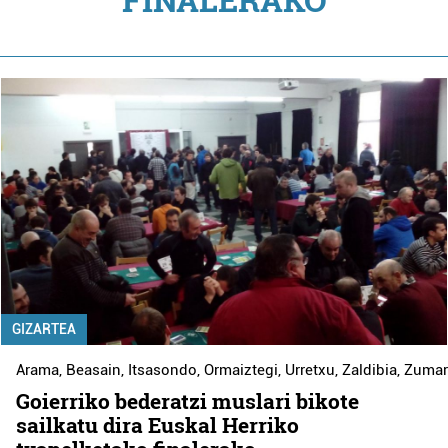
GIZARTEA
Arama
,
Beasain
,
Itsasondo
,
Ormaiztegi
,
Urretxu
,
Zaldibia
,
Zumar
Goierriko bederatzi muslari bikote
sailkatu dira Euskal Herriko