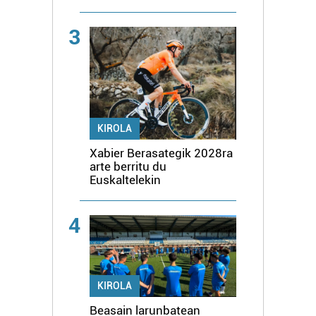
3
KIROLA
Xabier Berasategik 2028ra
arte berritu du
Euskaltelekin
4
KIROLA
Beasain larunbatean