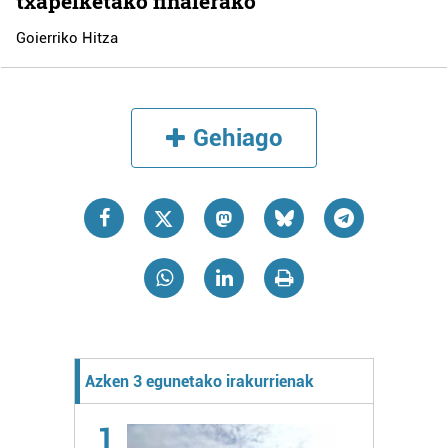
txapelketako finalerako
Goierriko Hitza
Gehiago
Azken 3 egunetako irakurrienak
1