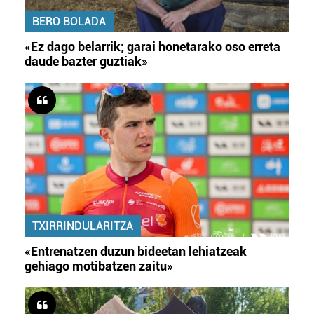
BERO BOLADA
«Ez dago belarrik; garai honetarako oso erreta
daude bazter guztiak»
TXIRRINDULARITZA
«Entrenatzen duzun bideetan lehiatzeak
gehiago motibatzen zaitu»