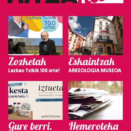
Zozketak
Eskaintzak
Lazkao Txikik 100 urte!
ARKEOLOGIA MUSEOA
Gure berri.
Hemeroteka