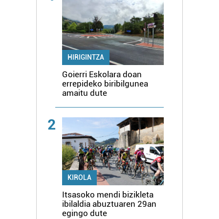
HIRIGINTZA
Goierri Eskolara doan
errepideko biribilgunea
amaitu dute
2
KIROLA
Itsasoko mendi bizikleta
ibilaldia abuztuaren 29an
egingo dute