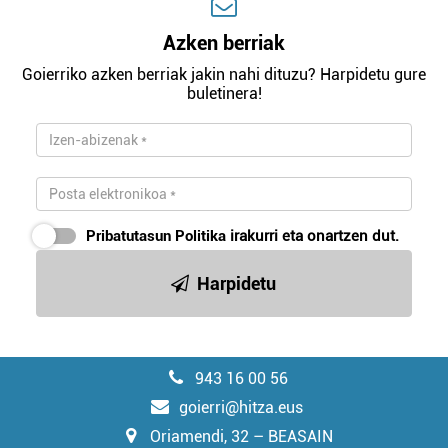
Azken berriak
Goierriko azken berriak jakin nahi dituzu? Harpidetu gure
buletinera!
Pribatutasun Politika
irakurri eta onartzen dut.
Harpidetu
943 16 00 56
goierri@hitza.eus
Oriamendi, 32 – BEASAIN