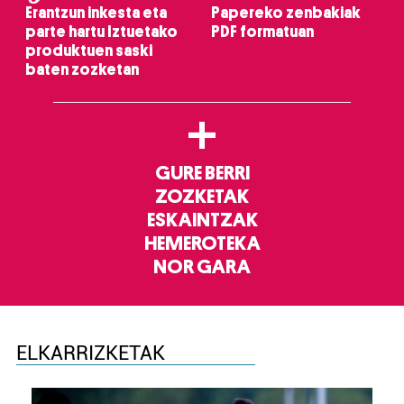
Erantzun inkesta eta
Papereko zenbakiak
parte hartu Iztuetako
PDF formatuan
produktuen saski
baten zozketan
+
GURE BERRI
ZOZKETAK
ESKAINTZAK
HEMEROTEKA
NOR GARA
ELKARRIZKETAK