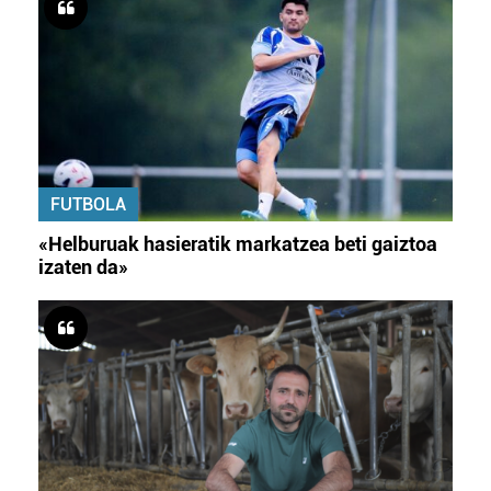
FUTBOLA
«Helburuak hasieratik markatzea beti gaiztoa
izaten da»